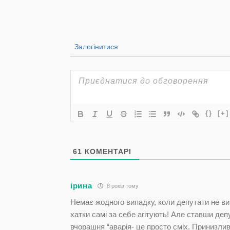
Залогінитися
{}
[+]
61
КОМЕНТАРІ
ірина
8 років тому
Немає жодного випадку, коли депутати не в
хатки самі за себе агітують! Але ставши де
вчорашня “аварія- це просто сміх. Принизлива