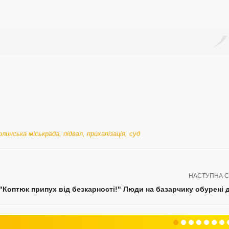
олинська міськрада
,
підвал
,
прихапізація
,
суд
НАСТУПНА С
"Коптюк припух від безкарності!" Люди на базарчику обурені 