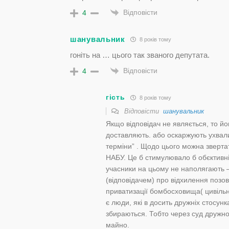
Відповісти
4
шанувальник
8 років тому
гоніть на … цього так званого депутата.
Відповісти
4
гість
8 років тому
Відповісти
шанувальник
Якщо відповідач не являється, то й
доставляють. або оскаржують ухвали 
терміни” . Щодо цього можна звертат
НАБУ. Це б стимулювало б обєктивні
учасники на цьому не наполягають –
(відповідачем) про відхилення позо
приватизації бомбосховища( цивільно
є люди, які в досить дружніх стосунк
збираються. Тобто через суд дружн
майно.