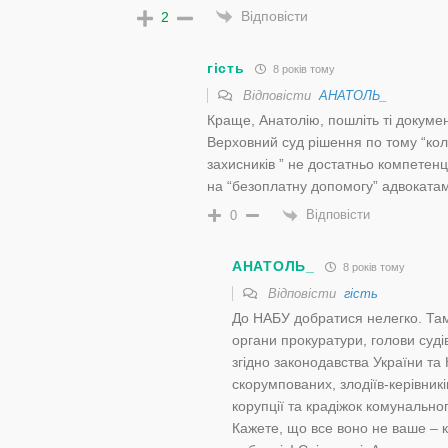
Відповісти
2
гість
8 років тому
Відповісти
АНАТОЛЬ_
Краще, Анатолію, пошліть ті докуме
Верховний суд рішення по тому “кол
захисників ” не достатньо компетенц
на “безоплатну допомогу” адвокатам
Відповісти
0
АНАТОЛЬ_
8 років тому
Відповісти
гість
До НАБУ добратися нелегко. Там 
органи прокуратури, голови судів
згідно законодавства України та К
скорумпованих, злодіїв-керівників
корупції та крадіжок комунально
Кажете, що все воно не ваше – к