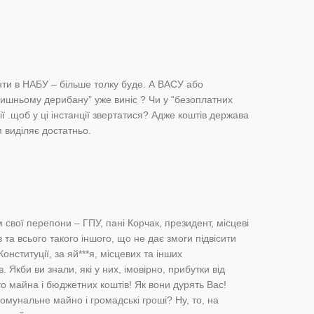
нти в НАБУ – більше толку буде. А ВАСУ або
ишньому дерибану” уже виніс ? Чи у “безоплатних
ії .щоб у ці інстанції звертатися? Адже коштів держава
 виділяє достатньо.
свої перепони – ГПУ, пані Корчак, президент, місцеві
 та всього такого іншого, що не дає змоги підвісити
онституції, за яй***я, місцевих та інших
. Якби ви знали, які у них, імовірно, прибутки від
го майна і бюджетних коштів! Як вони дурять Вас!
омунальне майно і громадські гроші? Ну, то, на