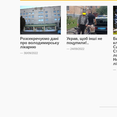
Розсекречуємо дані
Украв, щоб інші не
Б
про володимирську
поцупили!..
к
лікарню
С
— 24/09/2022
С
— 30/09/2022
л
Н
л
— 