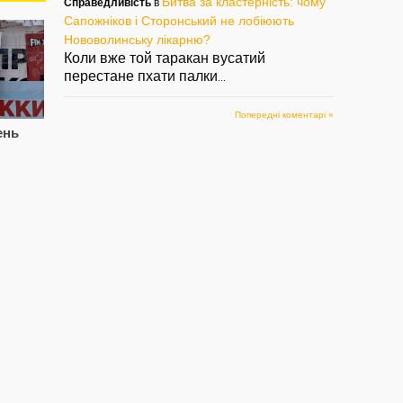
Битва за кластерність: чому
Справедливість
в
Сапожніков і Сторонський не лобіюють
Нововолинську лікарню?
Коли вже той таракан вусатий
перестане пхати палки
...
Попередні коментарі »
ень
Цупив породу, знову
Сапожнікова
СВ
попався. Знову
звільнили.
Па
Паша, знову Лисий?
Сторонському
см
підготуватись?
і 
— 05/08/2022
— 02/08/2022
— 2