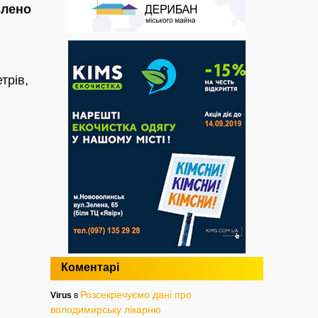
влено
трів,
Коментарі
Розсекречуємо дані про
Virus
в
володимирську лікарню