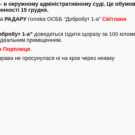
– в окружному адміністративному суді. Це обумо
инності 15 грудня.
ла
РАДАРУ
голова ОСББ “Добробут 1-а”
Світлана
бробут 1-а”
доведеться їздити щоразу за 100 кіломе
підвальним приміщенням.
р Порплиця
.
права не просунулася ні на крок через неявку