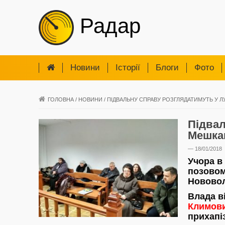
Радар
Новини
Iсторії
Блоги
Фото
ГОЛОВНА
/
НОВИНИ
/
ПІДВАЛЬНУ СПРАВУ РОЗГЛЯДАТИМУТЬ У Л
Підвал
Мешкан
— 18/01/2018
Учора в
позовом
Нововол
Влада ві
Климов
прихапіз