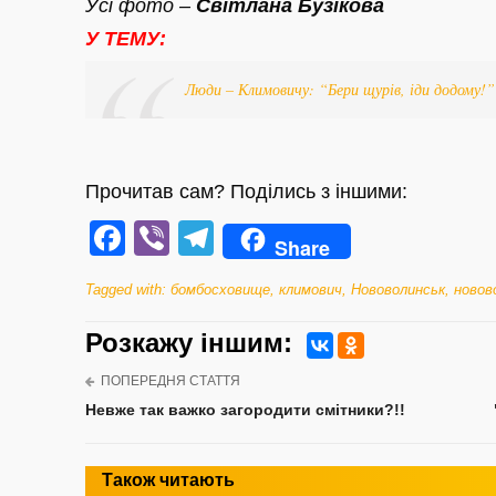
Усі фото –
Світлана Бузікова
У ТЕМУ:
Люди – Климовичу: “Бери щурів, іди додому!”
Прочитав сам? Поділись з іншими:
Facebook
Viber
Telegram
Share
Tagged with:
бомбосховище
,
климович
,
Нововолинськ
,
новов
Розкажу iншим:
ПОПЕРЕДНЯ СТАТТЯ
Невже так важко загородити смітники?!!
Також читають