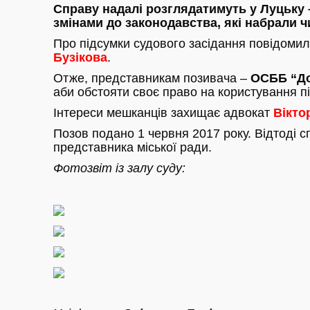
Справу надалі розглядатимуть у Луцьку 
змінами до законодавства, які набрали ч
Про підсумки судового засідання повідоми
Бузікова
.
Отже, представникам позивача –
ОСББ “До
аби обстояти своє право на користування 
Інтереси мешканців захищає адвокат
Вікто
Позов подано 1 червня 2017 року. Відтоді с
представника міської ради.
Фотозвіт із залу суду: