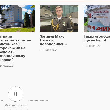
итва за
Загинув Макс
Таких оголош
ластерність: чому
Багнюк,
іще не було!
апожніков і
нововолинець
— 11/08/2022
торонський не
— 12/08/2022
обіюють
ововолинську
ікарню?
14/09/2022
0
Рейтинг статті