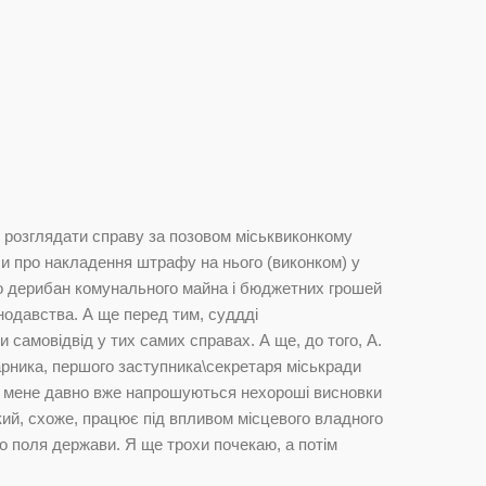
 розглядати справу за позовом міськвиконкому
би про накладення штрафу на нього (виконком) у
про дерибан комунального майна і бюджетних грошей
онодавства. А ще перед тим, суддді
самовідвід у тих самих справах. А ще, до того, А.
іарника, першого заступника\секретаря міськради
. У мене давно вже напрошуються нехороші висновки
кий, схоже, працює під впливом місцевого владного
го поля держави. Я ще трохи почекаю, а потім