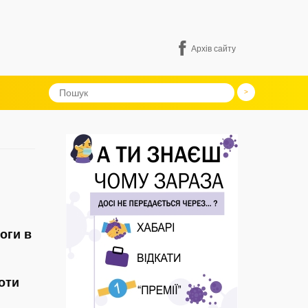
Архів сайту
оги в
оти