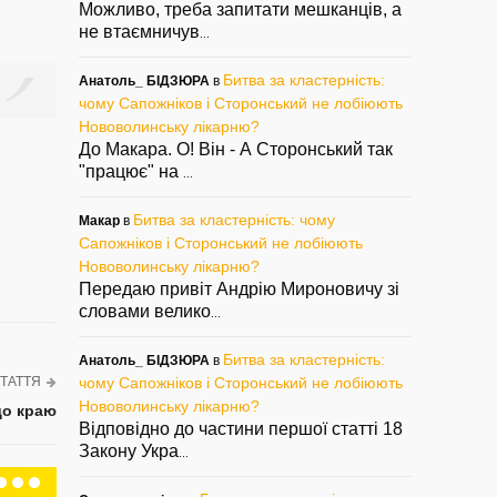
Можливо, треба запитати мешканців, а
не втаємничув
...
Битва за кластерність:
Анатоль_ БІДЗЮРА
в
чому Сапожніков і Сторонський не лобіюють
Нововолинську лікарню?
До Макара. О! Він - А Сторонський так
"працює" на
...
Битва за кластерність: чому
Макар
в
Сапожніков і Сторонський не лобіюють
Нововолинську лікарню?
Передаю привіт Андрію Мироновичу зі
словами велико
...
Битва за кластерність:
Анатоль_ БІДЗЮРА
в
ТАТТЯ
чому Сапожніков і Сторонський не лобіюють
Нововолинську лікарню?
до краю
Відповідно до частини першої статті 18
Закону Укра
...