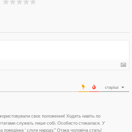
старіші
икористовували своє положення! Ходять навіть по
путатами служать лише собі. Особисто стикалася. У
 поведінка ‘ слуги народу.” Отака чоловіча стать!