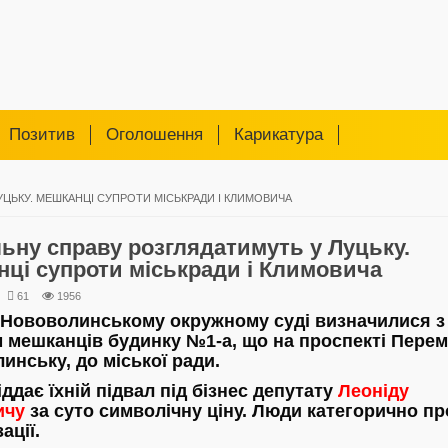
Позитив
Оголошення
Карикатура
УЦЬКУ. МЕШКАНЦІ СУПРОТИ МІСЬКРАДИ І КЛИМОВИЧА
ьну справу розглядатимуть у Луцьку.
ці супроти міськради і Климовича
61
1956
 Нововолинському окружному суді визначилися з
 мешканців будинку №1-а, що на проспекті Перем
инську, до міської ради.
ддає їхній підвал під бізнес депутату
Леоніду
ичу
за суто символічну ціну. Люди категорично пр
ації.