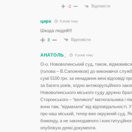
Відповісти
-2
цирк
8 років тому
Шкода людей!!!
Відповісти
3
АНАТОЛЬ_
8 років тому
О-о. Нововолинський суд, також, відмовився
(голова – В.Сапожніков) до виконавчої служ
сумі 5100 грн. за ненадання мені відповіді 
за багато років, згідно антикорупційного зак
Нововолинського міського суду дружно брали 
Сторонського – “великого” матюгальника і п
вони там, “відмазали” від відповідальності
про наш міський, тепер вже окружний суд. Я
бомонду, а не законодавчого і конституційно
опублікую деякі документи.