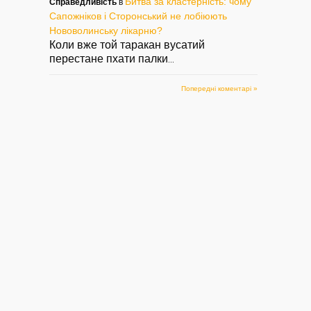
Битва за кластерність: чому
Справедливість
в
Сапожніков і Сторонський не лобіюють
Нововолинську лікарню?
Коли вже той таракан вусатий
перестане пхати палки
...
Попередні коментарі »