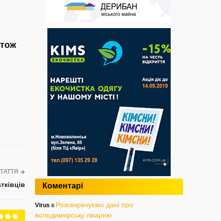
 тож
ТАТТЯ
тківців
Коментарі
Розсекречуємо дані про
Virus
в
володимирську лікарню