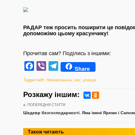
РАДАР теж просить поширити це повідом
допоможімо цьому красунчику!
Прочитав сам? Поділись з іншими:
Facebook
Viber
Telegram
Share
Tagged with:
Нововолинськ
,
пес
,
розшук
Розкажу iншим:
ПОПЕРЕДНЯ СТАТТЯ
Шедевр безгосподарності. Яма імені Яреми і Сапож
Також читають