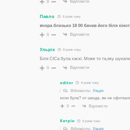
Відповісти
0
Павло
8 років тому
вчора близько 18 00 бачив його біля кінот
Відповісти
0
Ульріх
8 років тому
Біля СІСа була хаскі. Може то та,яку шука
Відповісти
0
editor
8 років тому
Відповісти
Ульріх
коли була? от шкода, ви не сфоткал
Відповісти
0
Кетрін
8 років тому
Відповісти
Ульріх