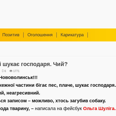
Позитив
Оголошення
Карикатура
і шукає господаря. Чий?
6
1771
 Нововолинськ!!!
жежної частини бігає пес, плаче, шукає господаря.
й, неагресивний.
ься записом – можливо, хтось загубив собаку.
ода тварину, –
написала на фейсбук
Ольга Шуліга.