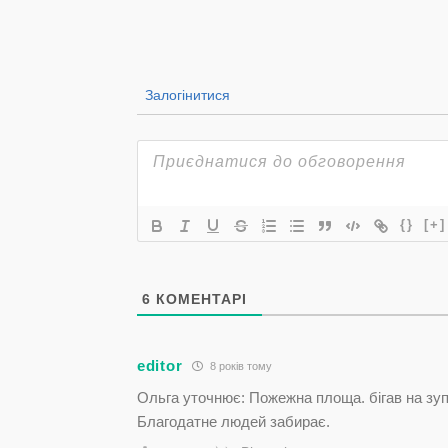
Залогінитися
{}
[+]
6
КОМЕНТАРІ
editor
8 років тому
Ольга уточнює: Пожежна площа. бігав на зу
Благодатне людей забирає.