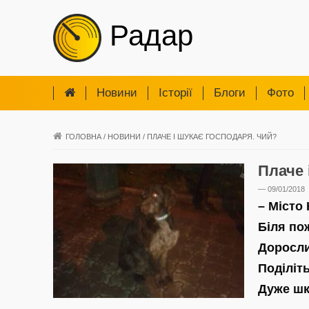
Радар
Новини
Iсторії
Блоги
Фото
ГОЛОВНА
/
НОВИНИ
/
ПЛАЧЕ І ШУКАЄ ГОСПОДАРЯ. ЧИЙ?
Плаче 
— 09/01/2018
– Місто
Біля по
Доросли
Поділіт
Дуже шк