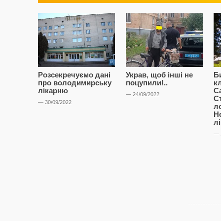
Розсекречуємо дані
Украв, щоб інші не
Б
про володимирську
поцупили!..
к
лікарню
С
— 24/09/2022
С
— 30/09/2022
л
Н
л
— 