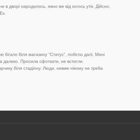
е в дворі народилось, явно же від когось утік. Дійсно,
Ех.
ю бігало біля магазину “Статус”, побігло далі. Мені
 далеко. Просила сфоткати, не встигли.
арчику біля стадіону. Люди, невже нікому не треба