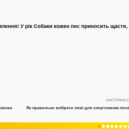
лення! У рік Собаки кожен пес приносить щастя,
НАСТУПНА С
нікова
Як правильно вибрати лижі для спортсменів-поча