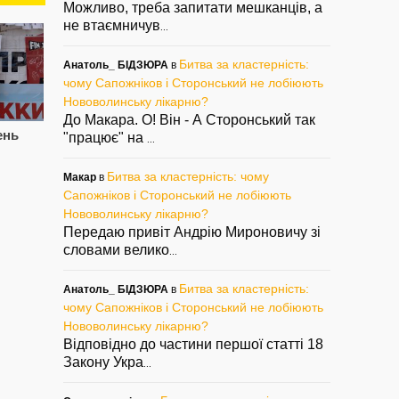
Можливо, треба запитати мешканців, а
не втаємничув
...
Битва за кластерність:
Анатоль_ БІДЗЮРА
в
чому Сапожніков і Сторонський не лобіюють
Нововолинську лікарню?
До Макара. О! Він - А Сторонський так
ень
Цупив породу, знову
Сапожнікова
СВ
"працює" на
...
попався. Знову
звільнили.
Па
Паша, знову Лисий?
Сторонському
см
Битва за кластерність: чому
підготуватись?
і 
Макар
в
— 05/08/2022
Сапожніков і Сторонський не лобіюють
— 02/08/2022
— 2
Нововолинську лікарню?
Передаю привіт Андрію Мироновичу зі
словами велико
...
Битва за кластерність:
Анатоль_ БІДЗЮРА
в
чому Сапожніков і Сторонський не лобіюють
Нововолинську лікарню?
Відповідно до частини першої статті 18
Закону Укра
...