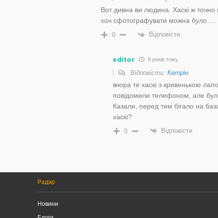
Вот дивна ви людина. Хаскі ж точно н
хоч сфотографувати можна було…. 
Відповісти
0
editor
8 років тому
Відповісти
Кетрін
вчора те хаскі з кривенькою лапо
повідомили телефоном, але була
Казали, перед тим бігало на баз
хаскі?
Відповісти
0
Радар
Новини
Блоги