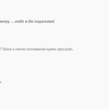
еатру ….побіг в бік податкової
ли? Вона з лапою поломаною криво зросшою.
и