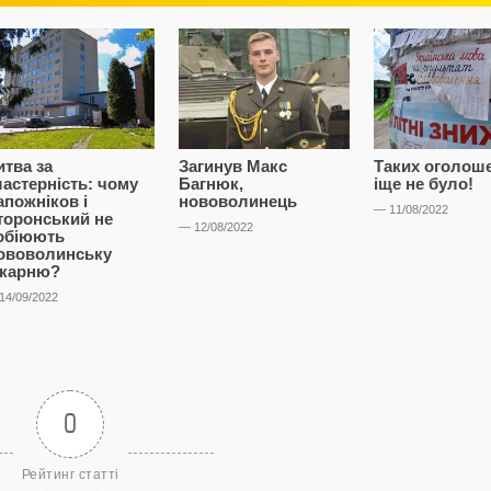
итва за
Загинув Макс
Таких оголош
ластерність: чому
Багнюк,
іще не було!
апожніков і
нововолинець
— 11/08/2022
торонський не
— 12/08/2022
обіюють
ововолинську
ікарню?
14/09/2022
0
Рейтинг статті