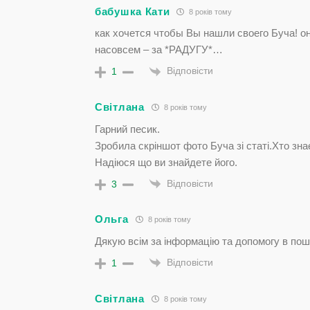
бабушка Кати
8 років тому
как хочется чтобы Вы нашли своего Буча! о
насовсем – за *РАДУГУ*…
Відповісти
1
Світлана
8 років тому
Гарний песик.
Зробила скріншот фото Буча зі статі.Хто зн
Надіюся що ви знайдете його.
Відповісти
3
Ольга
8 років тому
Дякую всім за інформацію та допомогу в по
Відповісти
1
Світлана
8 років тому