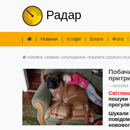
Радар
Новини
Iсторії
Блоги
Фото
ГОЛОВНА
/
НОВИНИ
/
ОГОЛОШЕННЯ
/
ПОБАЧИТЕ СХОЖОГО ПСА 
Побачи
притр
— 02/02/2018
Світлан
пошуки 
прогуля
Шукали й
повідом
нововол