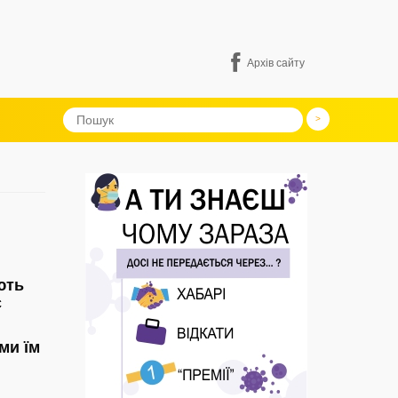
Архів сайту
яють
с
ми їм