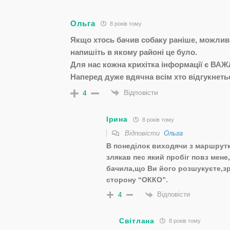
Ольга
8 років тому
Якщо хтось бачив собаку раніше, можливо
напишіть в якому районі це було.
Для нас кожна крихітка інформації є ВА
Наперед дуже вдячна всім хто відгукнеть
Відповісти
4
Ірина
8 років тому
Відповісти
Ольга
В понеділок виходячи з маршрутк
злякав пес який пробіг повз мен
бачила,що Ви його розшукуєте,з
сторону “ОККО”.
Відповісти
4
Світлана
8 років тому