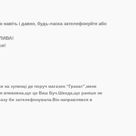
 навіть і давно, будь-ласка зателефонуйте або
ЖЛИВА!
ся!
и на зупинці де поруч магазин “Гранат”,мене
е,я впевнена,що це Ваш Буч.Шкода,що раніше не
разу би зателефонувала.Він направлявся в