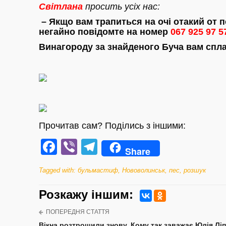
Світлана
просить усіх нас:
– Якщо вам трапиться на очі отакий от п
негайно повідомте на номер
067 925 97 5
Винагороду за знайденого Буча вам спла
Прочитав сам? Поділись з іншими:
Facebook
Viber
Telegram
Share
Tagged with:
бульмастиф
,
Нововолинськ
,
пес
,
розшук
Розкажу iншим:
ПОПЕРЕДНЯ СТАТТЯ
Вікна розтрощили знову. Кому так заважає Юлія Л