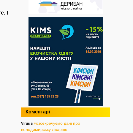
. І
Коментарі
Розсекречуємо дані про
Virus
в
володимирську лікарню