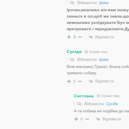
Відповісти
Ірина
Ірочка,можливо він вам знову
скиньте в оп.щоб ми знали,щ
неможливо услідкувати Буч н
притримати і передзвонити.Д
Відповісти
3
Сусіди
8 років тому
Відповісти
Ірина
Біля магазину Гранат, бігала соб
тримати собаку.
Відповісти
0
Світлана
8 років тому
Відповісти
Сусіди
А та собака не подібна до на
Відповісти
0