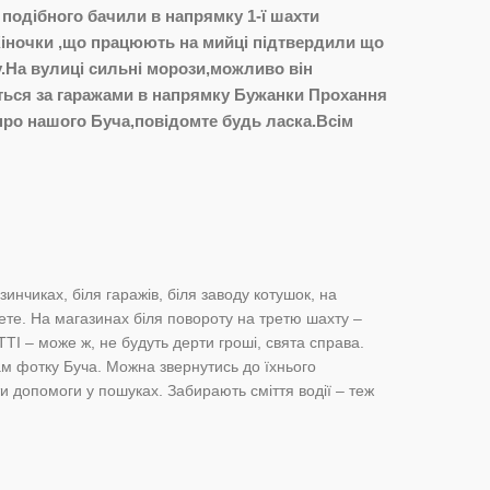
подібного бачили в напрямку 1-ї шахти
Жіночки ,що працюють на мийці підтвердили що
у.На вулиці сильні морози,можливо він
яться за гаражами в напрямку Бужанки Прохання
про нашого Буча,повідомте будь ласка.Всім
инчиках, біля гаражів, біля заводу котушок, на
ете. На магазинах біля повороту на третю шахту –
ТІ – може ж, не будуть дерти гроші, свята справа.
м фотку Буча. Можна звернутись до їхнього
и допомоги у пошуках. Забирають сміття водії – теж