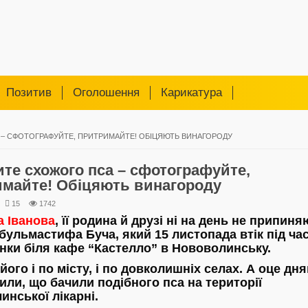
Позитив
Оголошення
Карикатура
– СФОТОГРАФУЙТЕ, ПРИТРИМАЙТЕ! ОБІЦЯЮТЬ ВИНАГОРОДУ
те схожого пса – сфотографуйте,
имайте! Обіцяють винагороду
15
1742
а Іванова
, її родина й друзі ні на день не припин
бульмастифа Буча, який 15 листопада втік під ча
нки біля кафе “Кастелло” в Нововолинську.
ого і по місту, і по довколишніх селах. А оце дня
или, що бачили подібного пса на території
инської лікарні.