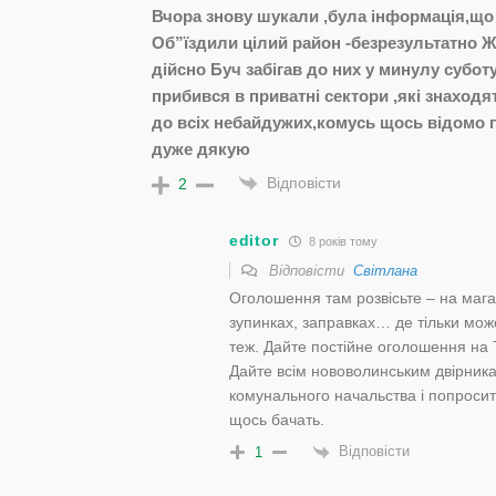
Вчора знову шукали ,була інформація,що 
Об”їздили цілий район -безрезультатно 
дійсно Буч забігав до них у минулу субот
прибився в приватні сектори ,які знаход
до всіх небайдужих,комусь щось відомо 
дуже дякую
Відповісти
2
editor
8 років тому
Відповісти
Світлана
Оголошення там розвісьте – на магаз
зупинках, заправках… де тільки мож
теж. Дайте постійне оголошення на Т
Дайте всім нововолинським двірника
комунального начальства і попросит
щось бачать.
Відповісти
1