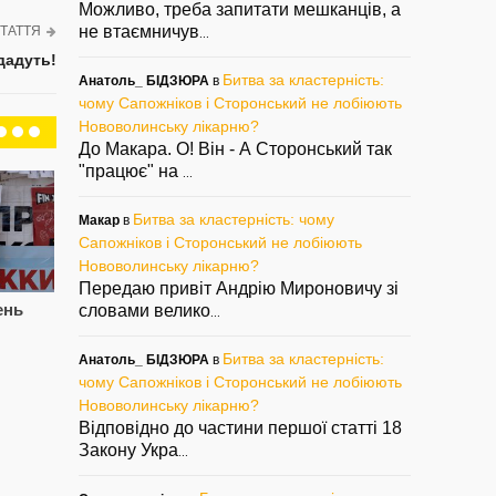
Можливо, треба запитати мешканців, а
не втаємничув
ТАТТЯ
...
дадуть!
Битва за кластерність:
Анатоль_ БІДЗЮРА
в
чому Сапожніков і Сторонський не лобіюють
Нововолинську лікарню?
До Макара. О! Він - А Сторонський так
"працює" на
...
Битва за кластерність: чому
Макар
в
Сапожніков і Сторонський не лобіюють
Нововолинську лікарню?
Передаю привіт Андрію Мироновичу зі
ень
Цупив породу, знову
Сапожнікова
СВ
словами велико
...
попався. Знову
звільнили.
Па
Паша, знову Лисий?
Сторонському
см
Битва за кластерність:
Анатоль_ БІДЗЮРА
в
підготуватись?
і 
— 05/08/2022
чому Сапожніков і Сторонський не лобіюють
— 02/08/2022
— 2
Нововолинську лікарню?
Відповідно до частини першої статті 18
Закону Укра
...