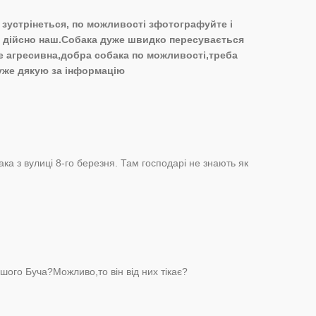
 зустрінеться, по можливості зфотографуйте і
о дійсно наш.Собака дуже швидко пересувається
е агресивна,добра собака по можливості,треба
уже дякую за інформацію
ака з вулиці 8-го березня. Там господарі не знають як
шого Буча?Можливо,то він від них тікає?