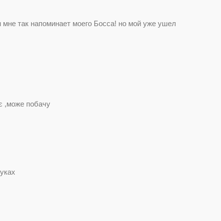
н мне так напоминает моего Босса! но мой уже ушел
ає ,може побачу
шуках