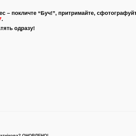
ес – покличте “Буч!”, притримайте, сфотографуйте
7
.
тять одразу!
іпатнікова? ОНОВЛЕНО!