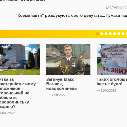
НАСТУПНА С
"Космонавти" розшукують свого депутата... Гумаки на
итва за
Загинув Макс
Таких оголош
ластерність: чому
Багнюк,
іще не було!
апожніков і
нововолинець
— 11/08/2022
торонський не
— 12/08/2022
обіюють
ововолинську
ікарню?
14/09/2022