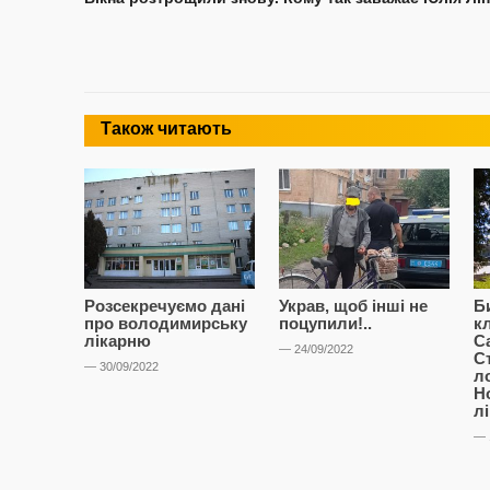
Також читають
Розсекречуємо дані
Украв, щоб інші не
Б
про володимирську
поцупили!..
к
лікарню
С
— 24/09/2022
С
— 30/09/2022
л
Н
л
— 