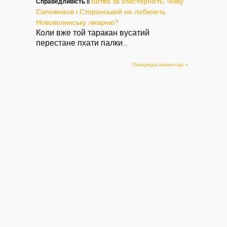
Битва за кластерність: чому
Справедливість
в
Сапожніков і Сторонський не лобіюють
Нововолинську лікарню?
Коли вже той таракан вусатий
перестане пхати палки
...
Попередні коментарі »