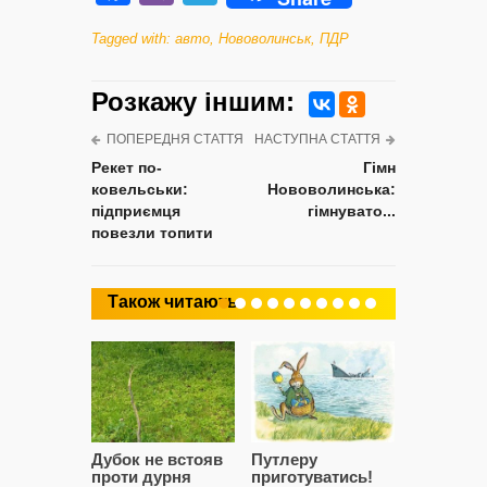
Tagged with:
авто
,
Нововолинськ
,
ПДР
Розкажу iншим:
ПОПЕРЕДНЯ СТАТТЯ
НАСТУПНА СТАТТЯ
Рекет по-
Гімн
ковельськи:
Нововолинська:
підприємця
гімнувато...
повезли топити
Також читають
Дубок не встояв
Путлеру
“Дівчата,
проти дурня
приготуватись!
припарку