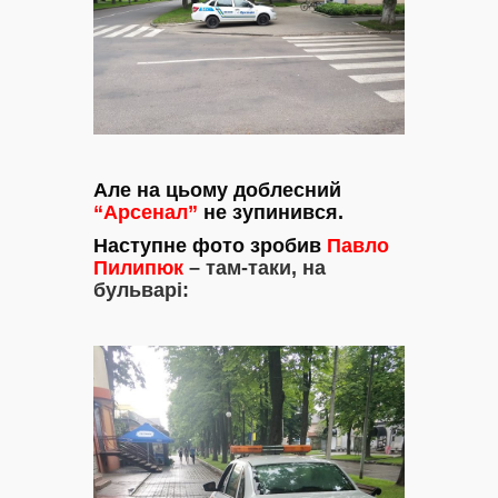
Але на цьому доблесний
“Арсенал”
не зупинився.
Наступне фото зробив
Павло
Пилипюк
– там-таки, на
бульварі: