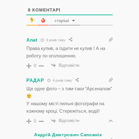
8
КОМЕНТАРІ
старіші
Anat
6 років тому
Права купив, а їздити не купив ! А на
роботу по оголошенню.
Відповісти
0
РАДАР
6 років тому
Ще одне фото – з тим-таки “Арсеналом”
У нашому місті пильні фотографи на
кожному кроці. Стережіться, водії!
Відповісти
0
Андрій Дмитрович Сапожнік