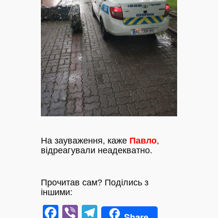
На зауваження, каже
Павло
,
відреагували неадекватно.
Прочитав сам? Поділись з
іншими:
Facebook
Viber
Telegram
Share