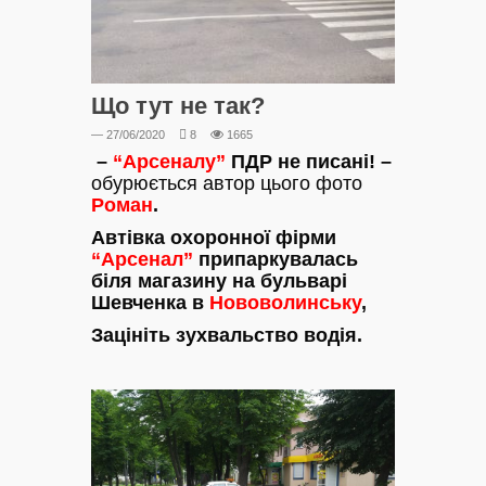
Що тут не так?
— 27/06/2020
8
1665
–
“Арсеналу”
ПДР не писані! –
обурюється автор цього фото
Роман
.
Автівка охоронної фірми
“Арсенал”
припаркувалась
біля магазину на бульварі
Шевченка в
Нововолинську
,
Зацініть зухвальство водія.