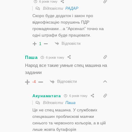
6 років тому
Відповісти
РАДАР
Скоро буде додаток і закон про
відеофіксацію порушень ПДР
громадянами…а “Арсенал” точно на
одні штрафи буде працювати.
Відповісти
1
Паша
6 років тому
Народ все такие умные спец машина на
задании
Відповісти
-4
Акунаматата
6 років тому
Відповісти
Паша
Це не спец машина. У службових
спецмашин проблискові маячки
синього та червоного кольорів, а в цій
лише жовта бутафорія