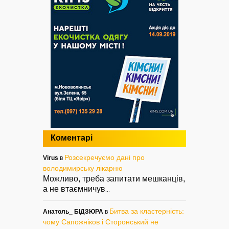
Коментарі
Розсекречуємо дані про
Virus
в
володимирську лікарню
Можливо, треба запитати мешканців,
а не втаємничув
...
Битва за кластерність:
Анатоль_ БІДЗЮРА
в
чому Сапожніков і Сторонський не