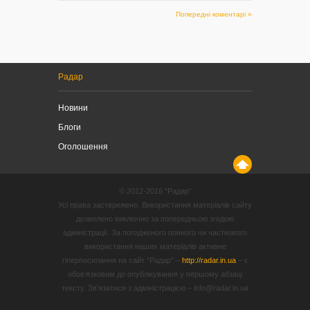
Попередні коментарі »
Радар
Новини
Блоги
Оголошення
© 2012-2016 “Радар”
Усі права застережено. Використання матеріалів сайту
дозволено виключно за попередньою згодою
адміністрації. За погодженого повного чи часткового
використання наших матеріалів активне
гіперпосилання на сайт “Радар” –
http://radar.in.ua
– є
обов’язковим до опублікування у першому абзаці
тексту. Зв’язатися з адміністрацією – info@radar.in.ua