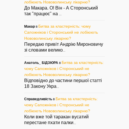
лобіюють Нововолинську лікарню?
До Макара. О! Він - А Сторонський
так "працює" на
...
Битва за кластерність: чому
Макар
в
Сапожніков і Сторонський не лобіюють
Нововолинську лікарню?
Передаю привіт Андрію Мироновичу
зі словами велико
...
Битва за кластерність:
Анатоль_ БІДЗЮРА
в
чому Сапожніков і Сторонський не
лобіюють Нововолинську лікарню?
Відповідно до частини першої статті
18 Закону Укра
...
Битва за кластерність:
Справедливість
в
чому Сапожніков і Сторонський не
лобіюють Нововолинську лікарню?
Коли вже той таракан вусатий
перестане пхати палки
...