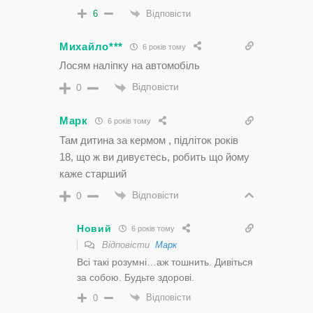
Відповісти
6
Михайло***
6 років тому
Лосям наліпку на автомобіль
Відповісти
0
Марк
6 років тому
Там дитина за кермом , підліток років
18, що ж ви дивуєтесь, робить що йому
каже старший
Відповісти
0
Новий
6 років тому
Відповісти
Марк
Всі такі розумні…аж тошнить. Дивіться
за собою. Будьте здорові.
Відповісти
0