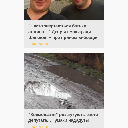
“Часто звертаються батьки
атовців…” Депутат міськради
Шаповал – про прийом виборців
—
06/02/2018
“Космонавти” розшукують свого
депутата… Гумаки нададуть!
—
02/02/2018