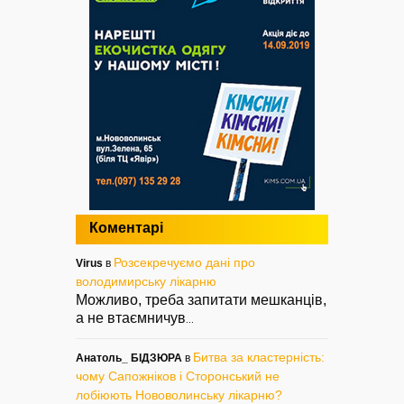
Коментарі
Розсекречуємо дані про
Virus
в
володимирську лікарню
Можливо, треба запитати мешканців,
а не втаємничув
...
Битва за кластерність:
Анатоль_ БІДЗЮРА
в
чому Сапожніков і Сторонський не
лобіюють Нововолинську лікарню?