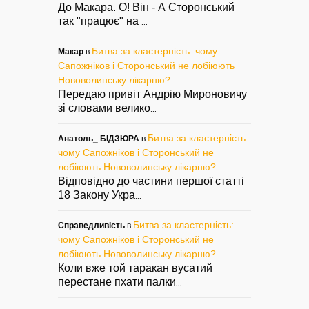
До Макара. О! Він - А Сторонський
так "працює" на
...
Битва за кластерність: чому
Макар
в
Сапожніков і Сторонський не лобіюють
Нововолинську лікарню?
Передаю привіт Андрію Мироновичу
зі словами велико
...
Битва за кластерність:
Анатоль_ БІДЗЮРА
в
чому Сапожніков і Сторонський не
лобіюють Нововолинську лікарню?
Відповідно до частини першої статті
18 Закону Укра
...
Битва за кластерність:
Справедливість
в
чому Сапожніков і Сторонський не
лобіюють Нововолинську лікарню?
Коли вже той таракан вусатий
перестане пхати палки
...