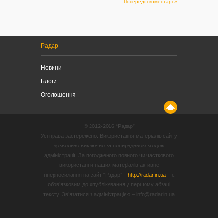
Попередні коментарі »
Радар
Новини
Блоги
Оголошення
© 2012-2016 “Радар”
Усі права застережено. Використання матеріалів сайту
дозволено виключно за попередньою згодою
адміністрації. За погодженого повного чи часткового
використання наших матеріалів активне
гіперпосилання на сайт “Радар” –
http://radar.in.ua
– є
обов’язковим до опублікування у першому абзаці
тексту. Зв’язатися з адміністрацією – info@radar.in.ua