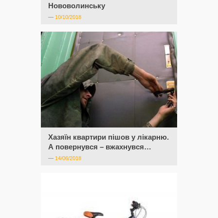
Нововолинську
—
10/10/2018
Хазяїн квартири пішов у лікарню.
А повернувся – вжахнувся…
—
14/06/2018