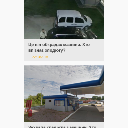
Це він обкрадає машини. Хто
впізнає злодюгу?
—
22/04/2019
Зухвала крадіжка з машини. Хто