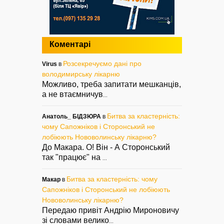
Коментарі
Розсекречуємо дані про
Virus
в
володимирську лікарню
Можливо, треба запитати мешканців,
а не втаємничув
...
Битва за кластерність:
Анатоль_ БІДЗЮРА
в
чому Сапожніков і Сторонський не
лобіюють Нововолинську лікарню?
До Макара. О! Він - А Сторонський
так "працює" на
...
Битва за кластерність: чому
Макар
в
Сапожніков і Сторонський не лобіюють
Нововолинську лікарню?
Передаю привіт Андрію Мироновичу
зі словами велико
...