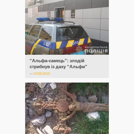
“Альфа-самець”: злодій
стрибнув із даху “Альфи”
—
07/05/2019