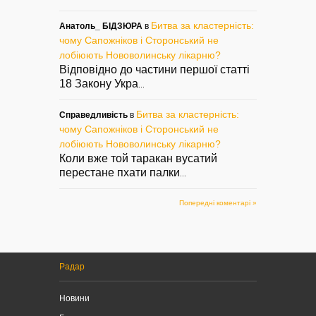
Битва за кластерність:
Анатоль_ БІДЗЮРА
в
чому Сапожніков і Сторонський не
лобіюють Нововолинську лікарню?
Відповідно до частини першої статті
18 Закону Укра
...
Битва за кластерність:
Справедливість
в
чому Сапожніков і Сторонський не
лобіюють Нововолинську лікарню?
Коли вже той таракан вусатий
перестане пхати палки
...
Попередні коментарі »
Радар
Новини