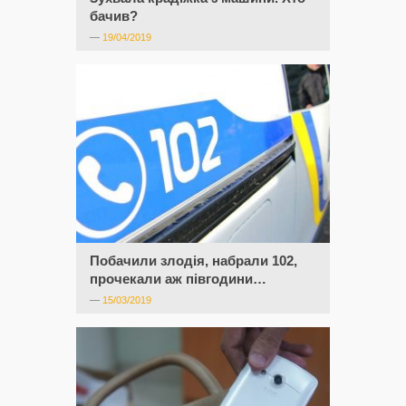
бачив?
—
19/04/2019
Побачили злодія, набрали 102,
прочекали аж півгодини…
—
15/03/2019