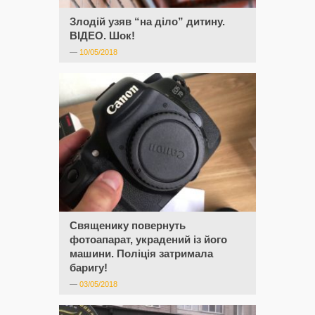
Злодій узяв “на діло” дитину.
ВІДЕО. Шок!
—
10/05/2018
Священику повернуть
фотоапарат, украдений із його
машини. Поліція затримала
баригу!
—
03/05/2018