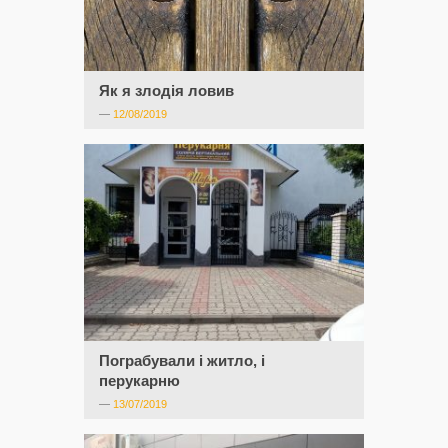
Як я злодія ловив
—
12/08/2019
Пограбували і житло, і
перукарню
—
13/07/2019