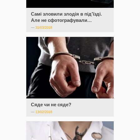
Самі зловили злодія в під’їзді.
Але не сфотографували…
—
31/03/2018
Сяде чи не сяде?
—
13/02/2018