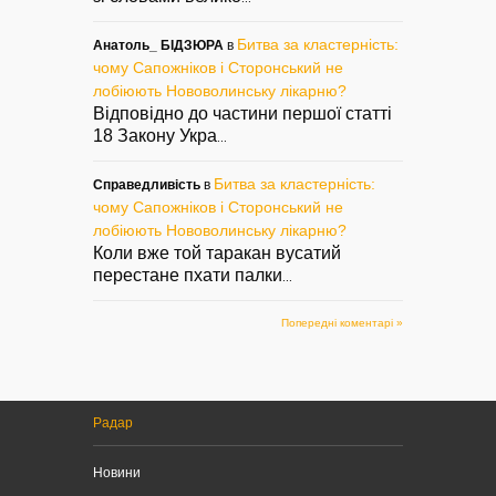
Битва за кластерність:
Анатоль_ БІДЗЮРА
в
чому Сапожніков і Сторонський не
лобіюють Нововолинську лікарню?
Відповідно до частини першої статті
18 Закону Укра
...
Битва за кластерність:
Справедливість
в
чому Сапожніков і Сторонський не
лобіюють Нововолинську лікарню?
Коли вже той таракан вусатий
перестане пхати палки
...
Попередні коментарі »
Радар
Новини