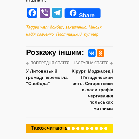
Facebook
Viber
Telegram
Share
Tagged with:
донбас
,
захарченко
,
Мінськ
,
надія савченко
,
Плотницький
,
путлер
Розкажу iншим:
ПОПЕРЕДНЯ СТАТТЯ
НАСТУПНА СТАТТЯ
У Литовезькій
Хірург, Моджахед і
громаді перемогла
П'ятиденський
"Свобода"
зять. Сигаретники
склали графік
чергування
польських
митників
Також читають