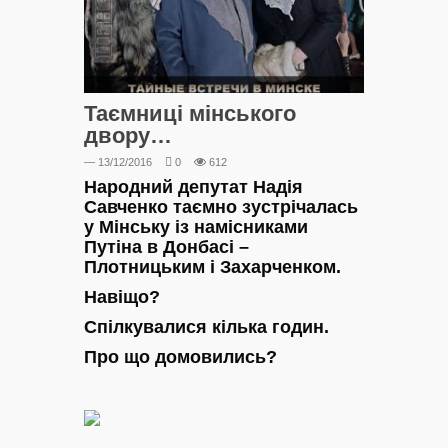
Таємниці мінського
двору…
— 13/12/2016
0
612
Народний депутат Надія
Савченко таємно зустрічалась
у Мінську із намісниками
Путіна в Донбасі –
Плотницьким і Захарченком.
Навіщо?
Спілкувалися кілька годин.
Про що домовились?