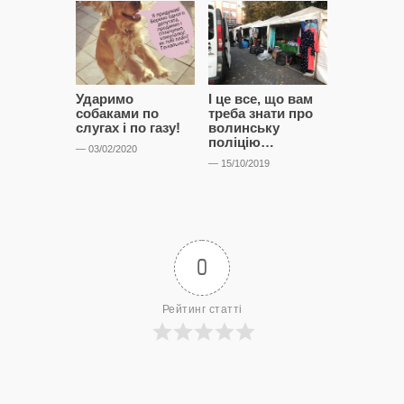
Ударимо
І це все, що вам
Вони вже 
собаками по
треба знати про
Майдан з
слугах і по газу!
волинську
козли
поліцію…
— 03/02/2020
— 14/09/2019
— 15/10/2019
0
Рейтинг статті