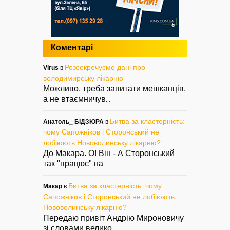
Коментарі
Розсекречуємо дані про
Virus
в
володимирську лікарню
Можливо, треба запитати мешканців,
а не втаємничув
...
Битва за кластерність:
Анатоль_ БІДЗЮРА
в
чому Сапожніков і Сторонський не
лобіюють Нововолинську лікарню?
До Макара. О! Він - А Сторонський
так "працює" на
...
Битва за кластерність: чому
Макар
в
Сапожніков і Сторонський не лобіюють
Нововолинську лікарню?
Передаю привіт Андрію Мироновичу
зі словами велико
...