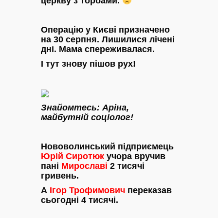
церкву з торбами.
Операцію у Києві призначено
на 30 серпня. Лишилися лічені
дні. Мама спереживалася.
І тут знову пішов рух!
Знайомтесь: Аріна,
майбутній соціолог!
Нововолинський підприємець
Юрій Сиротюк
учора вручив
пані
Мирославі
2 тисячі
гривень.
А
Ігор Трофимович
переказав
сьогодні 4 тисячі.