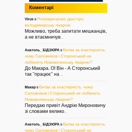
Коментарі
Розсекречуємо дані про
Virus
в
володимирську лікарню
Можливо, треба запитати мешканців,
а не втаємничув
...
Битва за кластерність:
Анатоль_ БІДЗЮРА
в
чому Сапожніков і Сторонський не
лобіюють Нововолинську лікарню?
До Макара. О! Він - А Сторонський
так "працює" на
...
Битва за кластерність: чому
Макар
в
Сапожніков і Сторонський не лобіюють
Нововолинську лікарню?
Передаю привіт Андрію Мироновичу
зі словами велико
...
Битва за кластерність:
Анатоль_ БІДЗЮРА
в
чому Сапожніков і Сторонський не