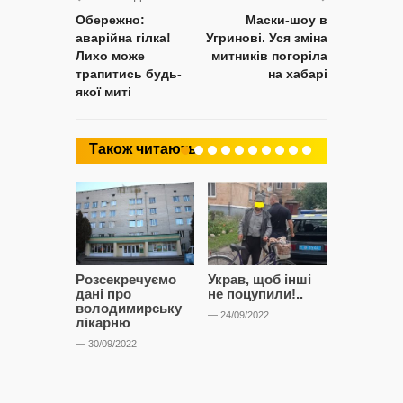
Обережно:
Маски-шоу в
аварійна гілка!
Угринові. Уся зміна
Лихо може
митників погоріла
трапитись будь-
на хабарі
якої миті
Також читають
Розсекречуємо
Украв, щоб інші
Битва за
дані про
не поцупили!..
кластерні
володимирську
чому Сап
— 24/09/2022
лікарню
і Сторон
лобіюют
— 30/09/2022
Нововол
лікарню?
— 14/09/2022