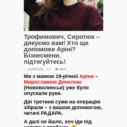
Трофимович, Сиротюк –
дякуємо вам! Хто ще
допоможе Аріні?
Бізнесмени,
підтягуйтесь!
— 21/08/2018
7
4047
Ми з мамою 19-річної
Аріни
–
Мирославою Донелою
(Нововолинськ) уже було
опускали руки.
Дві третини суми на операцію
зібрали – з вашою допомогою,
читачі РАДАРА.
А далі не йшло, хоч іди під