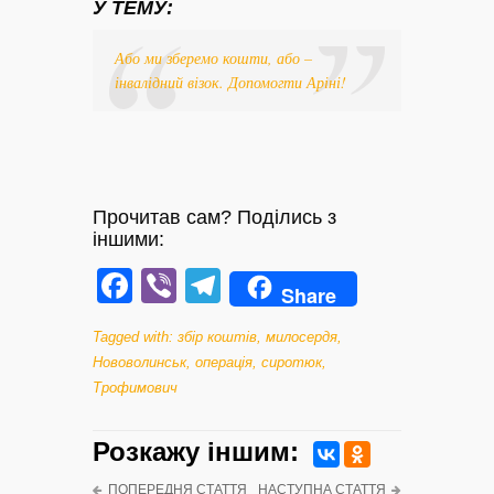
У ТЕМУ:
Або ми зберемо кошти, або –
інвалідний візок. Допомогти Аріні!
Прочитав сам? Поділись з
іншими:
Facebook
Viber
Telegram
Share
Tagged with:
збір коштів
,
милосердя
,
Нововолинськ
,
операція
,
сиротюк
,
Трофимович
Розкажу iншим:
ПОПЕРЕДНЯ СТАТТЯ
НАСТУПНА СТАТТЯ