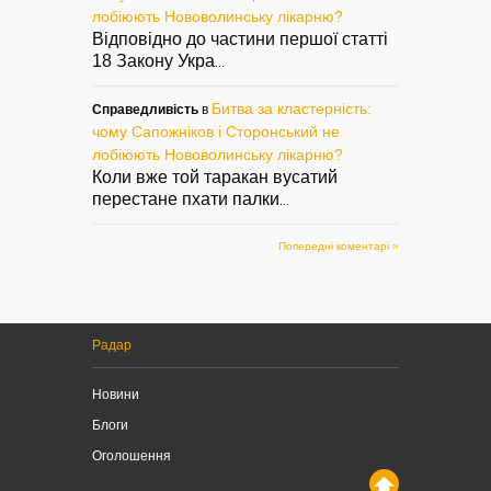
лобіюють Нововолинську лікарню?
Відповідно до частини першої статті
18 Закону Укра
...
Битва за кластерність:
Справедливість
в
чому Сапожніков і Сторонський не
лобіюють Нововолинську лікарню?
Коли вже той таракан вусатий
перестане пхати палки
...
Попередні коментарі »
Радар
Новини
Блоги
Оголошення