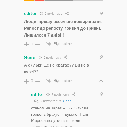
editor
7 років тому
Люди, прошу веселіше поширювати.
Репост до репосту, гривня до гривні.
Лишилося 7 днів!!!
Відповісти
0
Яяяя
7 років тому
А скільки ще не хватає?? Ви не в
курсі??
Відповісти
0
editor
7 років тому
Відповісти
Яяяя
станом на зараз – 12-15 тисяч
гривень бракує, я думаю. Пані
Мирослава уточнить, коли
доступиться до компа.