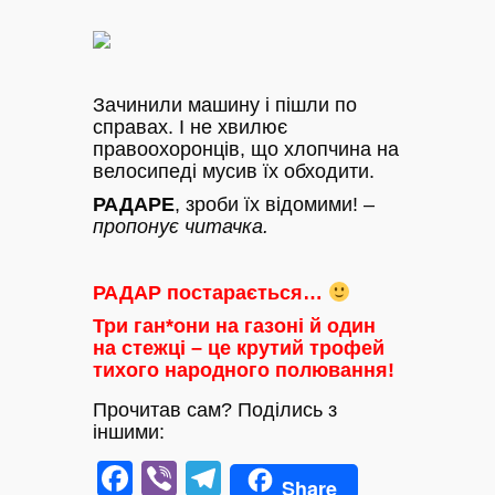
Зачинили машину і пішли по
справах. І не хвилює
правоохоронців, що хлопчина на
велосипеді мусив їх обходити.
РАДАРЕ
, зроби їх відомими! –
пропонує читачка.
РАДАР постарається…
Три ган*они на газоні й один
на стежці – це крутий трофей
тихого народного полювання!
Прочитав сам? Поділись з
іншими:
Facebook
Viber
Telegram
Share