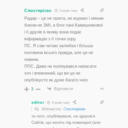
Спостерігач
9 років тому
Радар – це не газета, не журнал і ніяким
боком не ЗМІ, а блог пані Камишникової
і її друзів в якому вона подає
інформацію з її точки зору.
ПС. Я сам читаю залюбки і більша
половина всього правда, але це не
новини.
ППС. Даже не полінувався написати
хоч і впевнений, що ви це не
опублікуєте як дуже багато чого
Відповісти
3
editor
9 років тому
Відповісти
Спостерігач
та чого, опублікували, на здоров’я.
Сайтів, що косять під новинарні (але