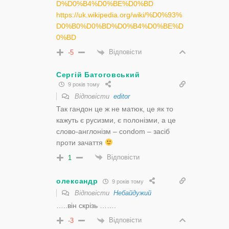
D%D0%B4%D0%BE%D0%BD
https://uk.wikipedia.org/wiki/%D0%93%
D0%B0%D0%BD%D0%B4%D0%BE%D
0%BD
Відповісти
-5
Сергій Батоговський
9 років тому
Відповісти
editor
Так гандон це ж не матюк, це як то
кажуть є русизми, є полонізми, а це
слово-англонізм – condom – засіб
проти зачаття
Відповісти
1
олександр
9 років тому
Відповісти
Небайдужий
…..він скрізь …….
Відповісти
-3