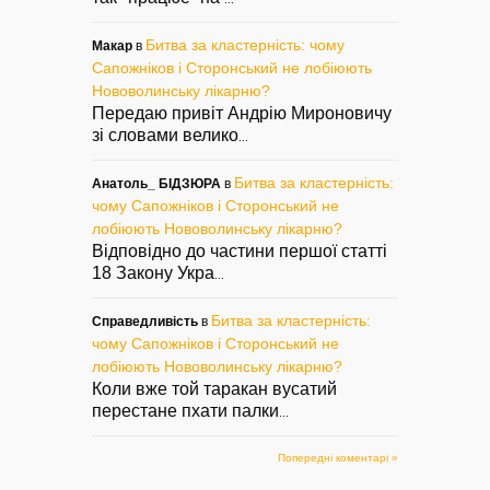
Битва за кластерність: чому
Макар
в
Сапожніков і Сторонський не лобіюють
Нововолинську лікарню?
Передаю привіт Андрію Мироновичу
зі словами велико
...
Битва за кластерність:
Анатоль_ БІДЗЮРА
в
чому Сапожніков і Сторонський не
лобіюють Нововолинську лікарню?
Відповідно до частини першої статті
18 Закону Укра
...
Битва за кластерність:
Справедливість
в
чому Сапожніков і Сторонський не
лобіюють Нововолинську лікарню?
Коли вже той таракан вусатий
перестане пхати палки
...
Попередні коментарі »