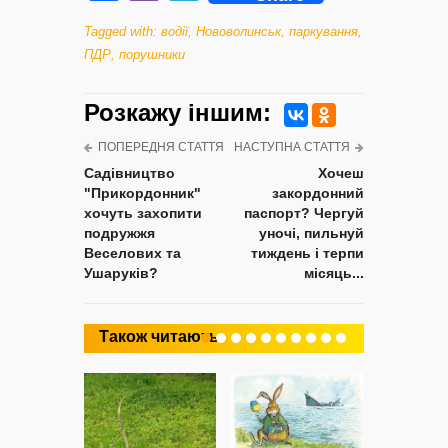
Tagged with:
водії
,
Нововолинськ
,
паркування
,
ПДР
,
порушники
Розкажу iншим:
ПОПЕРЕДНЯ СТАТТЯ
НАСТУПНА СТАТТЯ
Садівництво
Хочеш
"Прикордонник"
закордонний
хочуть захопити
паспорт? Чергуй
подружжя
уночі, пильнуй
Веселових та
тиждень і терпи
Ушаруків?
місяць...
Також читають