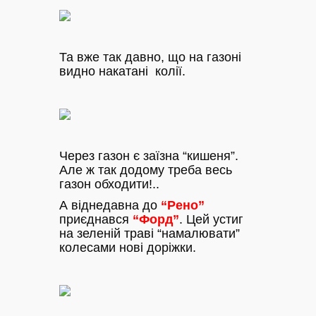
Та вже так давно, що на газоні
видно накатані колії.
Через газон є заїзна “кишеня”.
Але ж так додому треба весь
газон обходити!..
А віднедавна до
“Рено”
приєднався
“Форд”
. Цей устиг
на зеленій траві “намалювати”
колесами нові доріжки.