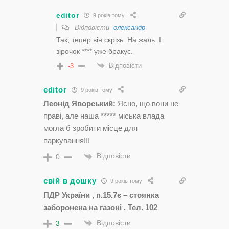
editor
9 років тому
Відповісти
олександр
Так, тепер він скрізь. На жаль. І
зірочок **** уже бракує.
Відповісти
-3
editor
9 років тому
Леонід Яворський:
Ясно, що вони не
праві, але наша ***** міська влада
могла б зробити місце для
паркування!!!
Відповісти
0
свій в дошку
9 років тому
ПДР України , п.15.7є – стоянка
заборонена на газоні . Тел. 102
Відповісти
3