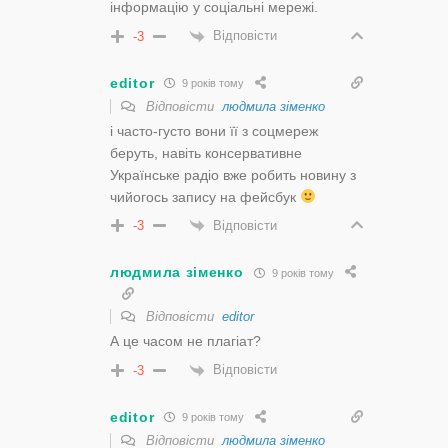
інформацію у соціальні мережі.
Відповісти
-3
editor
9 років тому
Відповісти
людмила зіменко
і часто-густо вони її з соцмереж
беруть, навіть консервативне
Українське радіо вже робить новину з
чийогось запису на фейсбук
Відповісти
-3
людмила зіменко
9 років тому
Відповісти
editor
А це часом не плагіат?
Відповісти
-3
editor
9 років тому
Відповісти
людмила зіменко