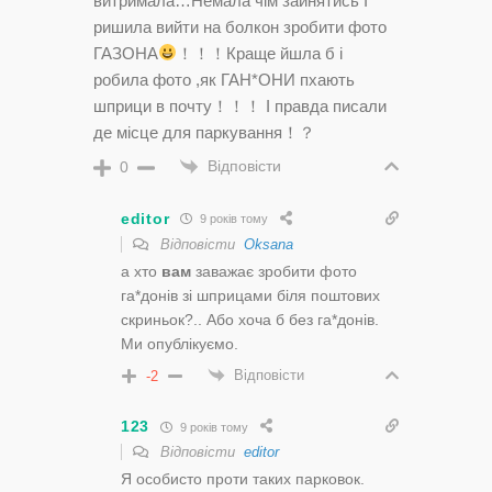
витримала…Немала чім зайнятись І
ришила вийти на болкон зробити фото
ГАЗОНА
！！！Краще йшла б і
робила фото ,як ГАН*ОНИ пхають
шприци в почту！！！ І правда писали
де місце для паркування！？
Відповісти
0
editor
9 років тому
Відповісти
Oksana
а хто
вам
заважає зробити фото
га*донів зі шприцами біля поштових
скриньок?.. Або хоча б без га*донів.
Ми опублікуємо.
Відповісти
-2
123
9 років тому
Відповісти
editor
Я особисто проти таких парковок.