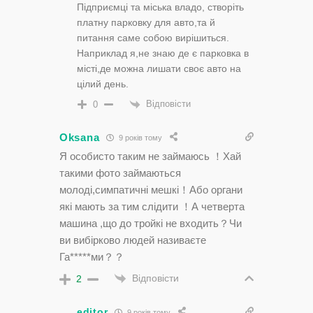
Підприємці та міська владо, створіть
платну парковку для авто,та й
питання саме собою вирішиться.
Наприклад я,не знаю де є парковка в
місті,де можна лишати своє авто на
цілий день.
Відповісти
0
Oksana
9 років тому
Я особисто таким не займаюсь ！Хай
такими фото займаються
молоді,симпатичні мешкі！Або органи
які мають за тим слідити ！А четверта
машина ,що до тройкі не входить？Чи
ви вибірково людей називаєте
Га*****ми？？
Відповісти
2
editor
9 років тому