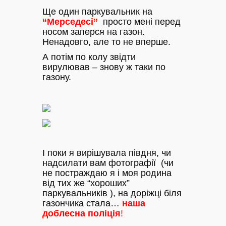
Ще один паркувальник на
“Мерседесі”
просто мені перед
носом заперся на газон.
Ненадовго, але то не вперше.
А потім по колу звідти
вирулював – знову ж таки по
газону.
І поки я вирішувала півдня, чи
надсилати вам фотографії (чи
не постраждаю я і моя родина
від тих же “хороших”
паркувальників ), на доріжці біля
газончика стала…
наша
доблесна поліція
!