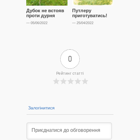
Дубок не встояв
Путлеру
“Дівчата,
проти дурня
приготуватись!
припарку
— 05/06/2022
— 25/04/2022
— 30/08/2021
0
Рейтинг статті
Залогінитися