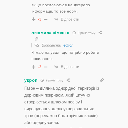
якщо посилаються на джерело
інформації, то все норм.
Відповісти
-3
людмила зіменко
9 років тому
Відповісти
editor
Я маю на увазі, що потрібно робити
посилання.
Відповісти
-3
укроп
9 років тому
Газон – ділянка однорідної території із
дерновим покривом, який штучно
створюється шляхом посіву і
вирощування дерноутворювальних
трав (переважно багаторічних злаків)
або одернування.