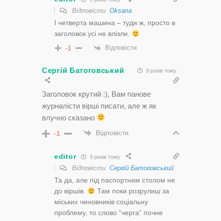
Відповісти
Oksana
І четверта машина – туди ж, просто в
заголовок усі не влізли.
Відповісти
-1
Сергій Батоговський
9 років тому
Заголовок крутий :), Вам панове
журналісти вірші писати, але ж як
влучно сказано
Відповісти
-1
editor
9 років тому
Відповісти
Сергій Батоговський
Та да, але під паспортним столом не
до віршів.
Там поки розрулиш за
міських чиновників соціальну
проблему, то слово “черга” почне