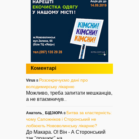
Коментарі
Розсекречуємо дані про
Virus
в
володимирську лікарню
Можливо, треба запитати мешканців,
а не втаємничув
...
Битва за кластерність:
Анатоль_ БІДЗЮРА
в
чому Сапожніков і Сторонський не
лобіюють Нововолинську лікарню?
До Макара. О! Він - А Сторонський
так "працює" на
...