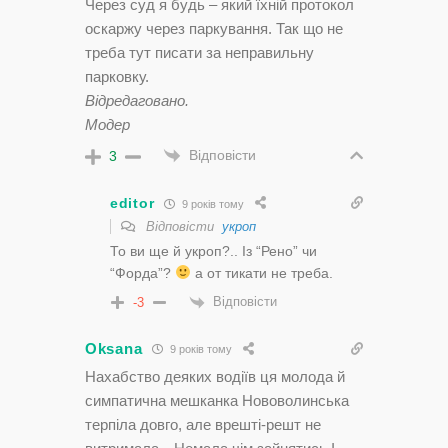
Через суд я будь – який їхній протокол
оскаржу через паркування. Так що не
треба тут писати за неправильну
парковку.
Відредаговано.
Модер
Відповісти
3
editor
9 років тому
Відповісти
укроп
То ви ще й укроп?.. Із “Рено” чи
“Форда”?
а от тикати не треба.
Відповісти
-3
Oksana
9 років тому
Нахабство деяких водіїв ця молода й
симпатична мешканка Нововолинська
терпіла довго, але врешті-решт не