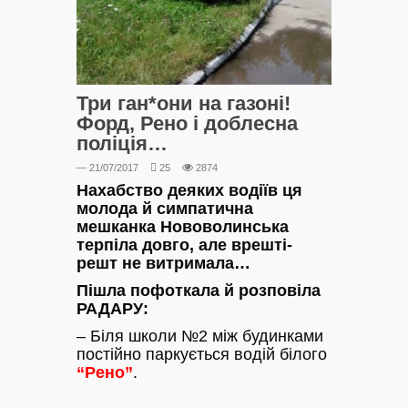
Три ган*они на газоні!
Форд, Рено і доблесна
поліція…
— 21/07/2017
25
2874
Нахабство деяких водіїв ця
молода й симпатична
мешканка Нововолинська
терпіла довго, але врешті-
решт не витримала…
Пішла пофоткала й розповіла
РАДАРУ:
– Біля школи №2 між будинками
постійно паркується водій білого
“Рено”
.