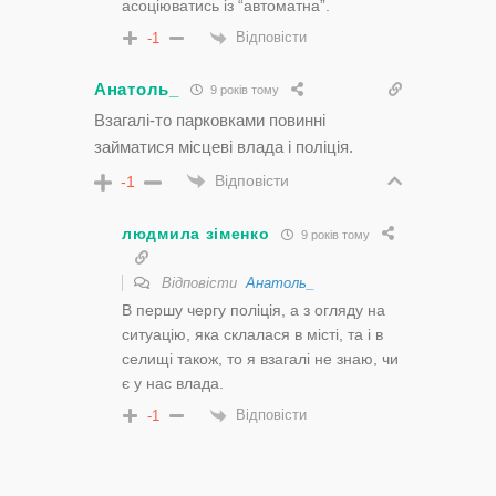
асоціюватись із “автоматна”.
Відповісти
-1
Анатоль_
9 років тому
Взагалі-то парковками повинні
займатися місцеві влада і поліція.
Відповісти
-1
людмила зіменко
9 років тому
Відповісти
Анатоль_
В першу чергу поліція, а з огляду на
ситуацію, яка склалася в місті, та і в
селищі також, то я взагалі не знаю, чи
є у нас влада.
Відповісти
-1