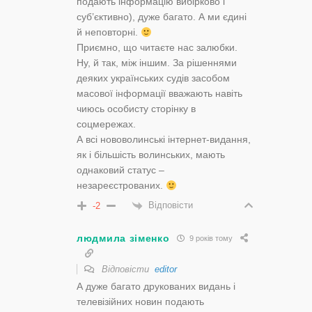
подають інформацію вибірково і
суб’єктивно), дуже багато. А ми єдині
й неповторні.
Приємно, що читаєте нас залюбки.
Ну, й так, між іншим. За рішеннями
деяких українських судів засобом
масової інформації вважають навіть
чиюсь особисту сторінку в
соцмережах.
А всі нововолинські інтернет-видання,
як і більшість волинських, мають
однаковий статус –
незареєстрованих.
Відповісти
-2
людмила зіменко
9 років тому
Відповісти
editor
А дуже багато друкованих видань і
телевізійних новин подають