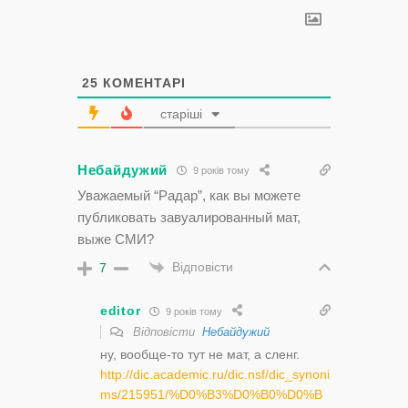
25
КОМЕНТАРІ
старіші
Небайдужий
9 років тому
Уважаемый “Радар”, как вы можете
публиковать завуалированный мат,
выже СМИ?
Відповісти
7
editor
9 років тому
Відповісти
Небайдужий
ну, вообще-то тут не мат, а сленг.
http://dic.academic.ru/dic.nsf/dic_synoni
ms/215951/%D0%B3%D0%B0%D0%B