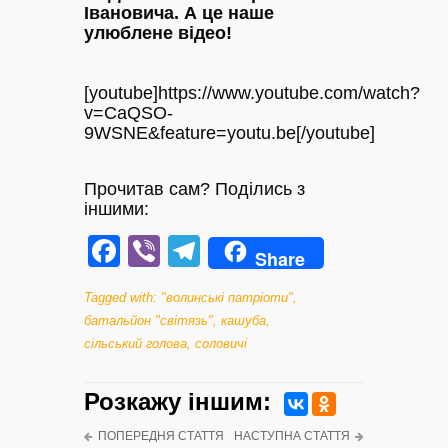
Івановича. А це наше
улюблене відео!
[youtube]https://www.youtube.com/watch?
v=CaQSO-
9WSNE&feature=youtu.be[/youtube]
Прочитав сам? Поділись з
іншими:
Facebook
Viber
Telegram
Share
Tagged with:
"волинські патріоти"
,
батальйон "світязь"
,
кашуба
,
сільський голова
,
соловичі
Розкажу iншим:
ПОПЕРЕДНЯ СТАТТЯ
НАСТУПНА СТАТТЯ