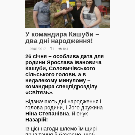
У командира Кашуби –
два дні народження!
— 26/01/2017
1
841
26 січня – особлива дата для
родини Ярослава Івановича
Кашуби, Соловичівського
сільського голови, а в
недалекому минулому –
командира спецпідрозділу
«Світязь».
Відзначають дні народження і
голова родини, і його дружина
Ніна Степанівн
а, й онук
Назарій!
Із цієї нагоди шлемо їм щирі
привітання й бажаємо, щоб