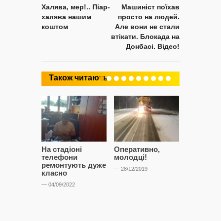
Халява, мер!.. Піар-
Машиніст поїхав
халява нашим
просто на людей.
коштом
Але вони не стали
втікати. Блокада на
Донбасі. Відео!
Також читають
На стадіоні
Оперативно,
Вулиця 
телефони
молодці!
Пчілки в
ремонтують дуже
ліхтар
— 28/12/2019
класно
— 15/11/2019
— 04/09/2022