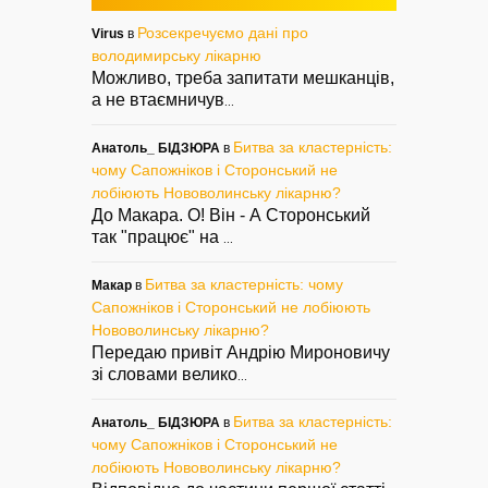
Розсекречуємо дані про
Virus
в
володимирську лікарню
Можливо, треба запитати мешканців,
а не втаємничув
...
Битва за кластерність:
Анатоль_ БІДЗЮРА
в
чому Сапожніков і Сторонський не
лобіюють Нововолинську лікарню?
До Макара. О! Він - А Сторонський
так "працює" на
...
Битва за кластерність: чому
Макар
в
Сапожніков і Сторонський не лобіюють
Нововолинську лікарню?
Передаю привіт Андрію Мироновичу
зі словами велико
...
Битва за кластерність:
Анатоль_ БІДЗЮРА
в
чому Сапожніков і Сторонський не
лобіюють Нововолинську лікарню?