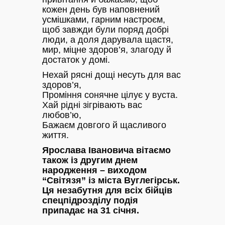
кожен день був наповнений
усмішками, гарним настроєм,
щоб завжди були поряд добрі
люди, а доля дарувала щастя,
мир, міцне здоров’я, злагоду й
достаток у домі.
Нехай рясні дощі несуть для вас
здоров’я,
Проміння сонячне цілує у вуста.
Хай рідні зігрівають вас
любов’ю,
Бажаєм довгого й щасливого
життя.
Ярослава Івановича вітаємо
також із другим днем
народження – виходом
“Світязя” із міста Вуглегірськ.
Ця незабутня для всіх бійців
спецпідрозділу подія
припадає на 31 січня.