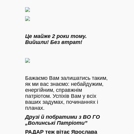
Це майже 2 роки тому.
Вийшли! Без втрат!
Бажаємо Вам залишатись таким,
як ми вас знаємо: небайдужим,
енергійним, справжнім
патріотом. Успіхів Вам у всіх
ваших задумах, починаннях і
планах.
Д
рузі й побратими з ВО ГО
„Волинські Патріоти”
РАДАР теж вітає Ярослава