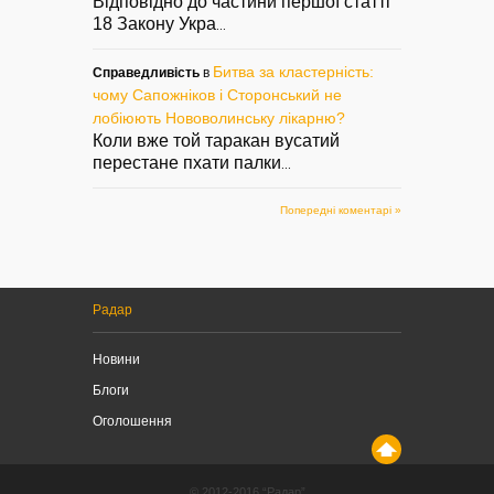
Відповідно до частини першої статті
18 Закону Укра
...
Битва за кластерність:
Справедливість
в
чому Сапожніков і Сторонський не
лобіюють Нововолинську лікарню?
Коли вже той таракан вусатий
перестане пхати палки
...
Попередні коментарі »
Радар
Новини
Блоги
Оголошення
© 2012-2016 “Радар”