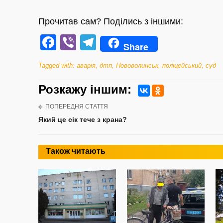
Прочитав сам? Поділись з іншими:
Facebook
Viber
Telegram
Share
Tagged with:
аварія
,
дтп
,
Нововолинськ
,
поліцейський
,
суд
Розкажу iншим:
ПОПЕРЕДНЯ СТАТТЯ
Який це сік тече з крана?
Також читають