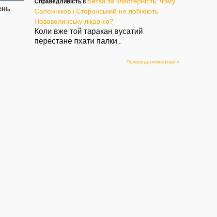
Битва за кластерність: чому
Справедливість
в
ень
Цупив породу, знову
Сапожнікова
СВ
Сапожніков і Сторонський не лобіюють
попався. Знову
звільнили.
Па
Нововолинську лікарню?
Паша, знову Лисий?
Сторонському
см
Коли вже той таракан вусатий
підготуватись?
і 
— 05/08/2022
перестане пхати палки
...
— 02/08/2022
— 2
Попередні коментарі »