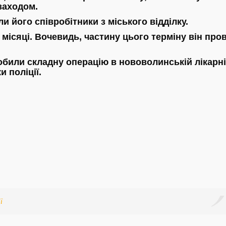
заходом.
ли його співробітники з міського відділку.
місяці. Вочевидь, частину цього терміну він про
били складну операцію в нововолинській лікарні
и поліції.
ї