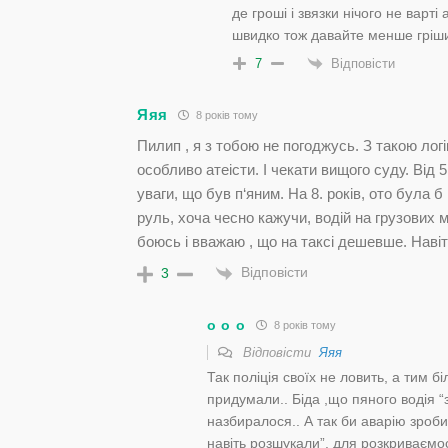
де гроші і звязки нічого не варті 
швидко тож давайте менше грішит
Відповісти
7
Яяя
8 років тому
Пилип , я з тобою не погоджусь. З такою лог
особливо атеісти. І чекати вищого суду. Від
уваги, що був п‘яним. На 8. років, ото була
руль, хоча чесно кажучи, водій на грузових м
боюсь і вважаю , що на таксі дешевше. Навіт
Відповісти
3
о о о
8 років тому
Відповісти
Яяя
Так поліція своїх не ловить, а тим б
придумали.. Біда ,що пяного водія “
назбиралося.. А так би аварію зроб
навіть розшукали”. для розкриваємос