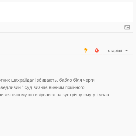
старіші
ртних шахраїідалі збивають, бабло біля черги,
аведливий ” суд визнає винним покійного
упився пяному,що ввірвався на зустрічну смугу і мчав