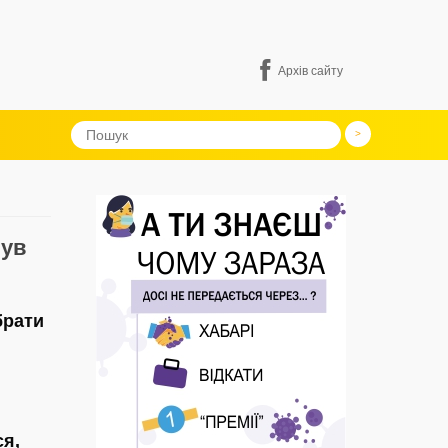
Архів сайту
був
брати
ся,