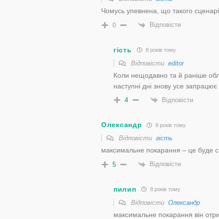
Чомусь упевнена, що такого сценарію
Відповісти
0
гість
8 років тому
Відповісти
editor
Коли нещодавно та й раніше обл
наступні дні знову усе запрацює
Відповісти
4
Олександр
8 років тому
Відповісти
гість
максимальне покарання – це буде сп
Відповісти
5
пилип
8 років тому
Відповісти
Олександр
максимальне покарання він отри