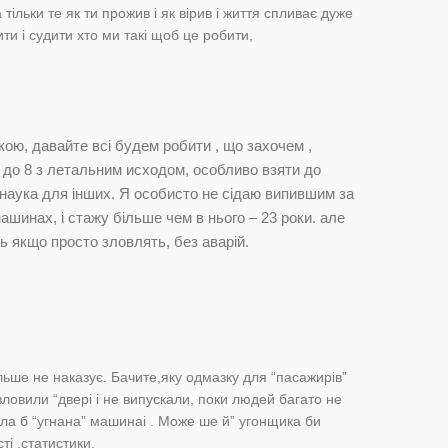
а тільки те як ти прожив і як вірив і життя спливає дуже
и і судити хто ми такі щоб це робити,
ікою, давайте всі будем робити , що захочем ,
 5 до 8 з летальним исходом, особливо взяти до
 б наука для інших. Я особисто не сідаю випившим за
ашинах, і стажу більше чем в нього – 23 роки. але
ь якщо просто зловлять, без аварій.
ільше не наказує. Бачите,яку одмазку для “пасажирів”
зловили “двері і не випускали, поки людей багато не
ила б “угнана” машинаі . Може ше й” угонщика би
ті ,статистики.