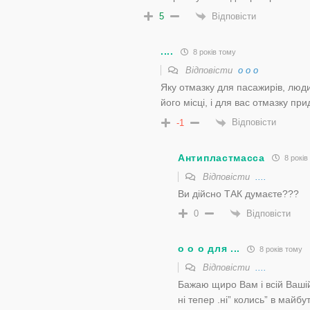
Відповісти
5
....
8 років тому
Відповісти
о о о
Яку отмазку для пасажирів, люди
його місці, і для вас отмазку пр
Відповісти
-1
Антипластмасса
8 років
Відповісти
....
Ви дійсно ТАК думаєте???
Відповісти
0
о о о для ...
8 років тому
Відповісти
....
Бажаю щиро Вам і всій Вашій 
ні тепер .ні” колись” в майб