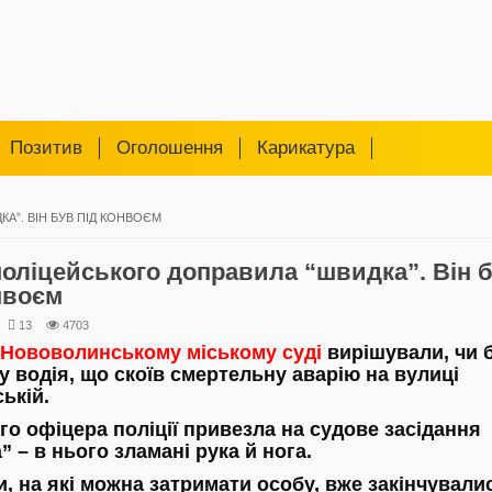
Позитив
Оголошення
Карикатура
А”. ВІН БУВ ПІД КОНВОЄМ
поліцейського доправила “швидка”. Він 
нвоєм
13
4703
Нововолинському міському суді
вирішували, чи 
ту водія, що скоїв смертельну аварію на вулиці
ькій.
ого офіцера поліції привезла на судове засідання
 – в нього зламані рука й нога.
и, на які можна затримати особу, вже закінчували