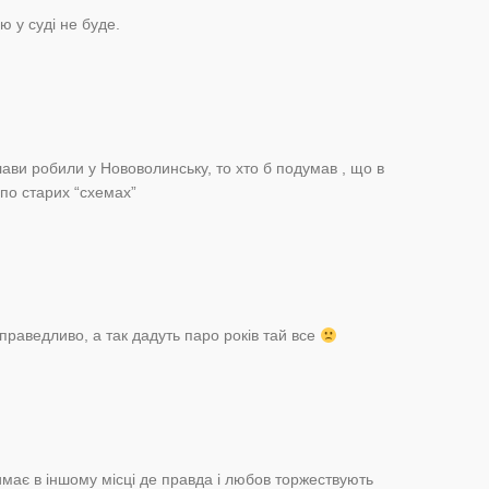
 у суді не буде.
ави робили у Нововолинську, то хто б подумав , що в
 по старих “схемах”
раведливо, а так дадуть паро років тай все
має в іншому місці де правда і любов торжествують