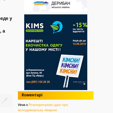
веде у
, а
Коментарі
Розсекречуємо дані про
Virus
в
володимирську лікарню