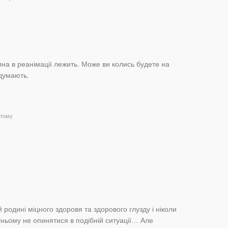
на в реанімації лежить. Може ви колись будете на
идумають.
 тому
родині міцного здоровя та здорового глузду і ніколи
утньому не опинятися в подібній ситуації… Але