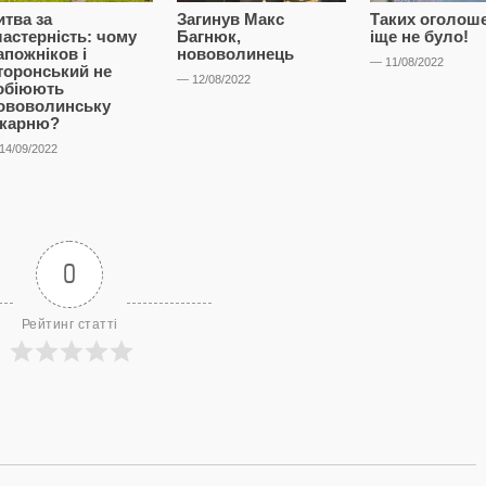
итва за
Загинув Макс
Таких оголош
ластерність: чому
Багнюк,
іще не було!
апожніков і
нововолинець
— 11/08/2022
торонський не
— 12/08/2022
обіюють
ововолинську
ікарню?
14/09/2022
0
Рейтинг статті