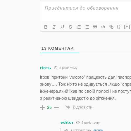
{}
[+]
13
КОМЕНТАРІ
гість
8 років тому
ігрові притони “лисого” працюють далі,паспо
знову…. Тож ніхто не здивується ,якщо “спр
інженера,який їхав по своїй полосі і не пост
з реактивною швидкстю до зіткнення.
Відповісти
25
editor
8 років тому
Відповісти
гість