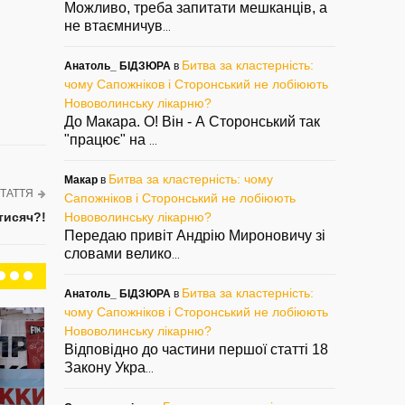
Можливо, треба запитати мешканців, а
не втаємничув
...
Битва за кластерність:
Анатоль_ БІДЗЮРА
в
чому Сапожніков і Сторонський не лобіюють
Нововолинську лікарню?
До Макара. О! Він - А Сторонський так
"працює" на
...
Битва за кластерність: чому
Макар
в
ТАТТЯ
Сапожніков і Сторонський не лобіюють
тисяч?!
Нововолинську лікарню?
Передаю привіт Андрію Мироновичу зі
словами велико
...
Битва за кластерність:
Анатоль_ БІДЗЮРА
в
чому Сапожніков і Сторонський не лобіюють
Нововолинську лікарню?
Відповідно до частини першої статті 18
Закону Укра
...