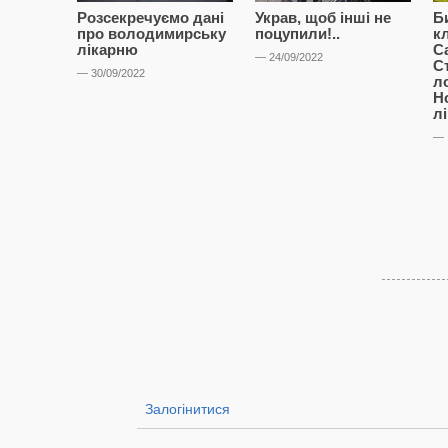
Розсекречуємо дані
Украв, щоб інші не
Б
про володимирську
поцупили!..
к
лікарню
С
— 24/09/2022
С
— 30/09/2022
л
Н
л
— 
Залогінитися