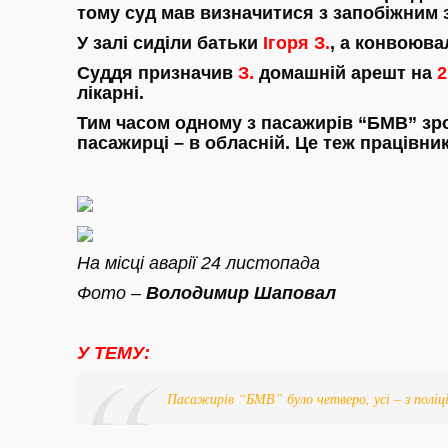
тому суд мав визначитися з запобіжним 
У залі сиділи батьки
Ігоря З.
, а конвоюва
Суддя призначив
З.
домашній арешт на
2
лікарні.
Тим часом одному з пасажирів “БМВ” зро
пасажирці – в обласній. Це теж працівник
На місці аварії 24 листопада
Фото –
Володимир Шаповал
У ТЕМУ:
Пасажирів “БМВ” було четверо, усі – з поліці