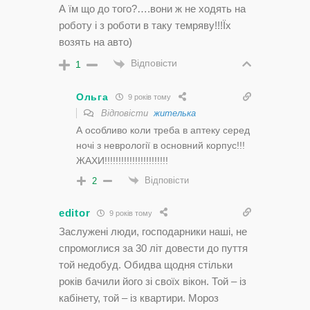
А їм що до того?….вони ж не ходять на
роботу і з роботи в таку темряву!!!Їх
возять на авто)
Відповісти
1
Ольга
9 років тому
Відповісти
жителька
А особливо коли треба в аптеку серед
ночі з неврології в основний корпус!!!
ЖАХИ!!!!!!!!!!!!!!!!!!!!!!!
Відповісти
2
editor
9 років тому
Заслужені люди, господарники наші, не
спромоглися за 30 літ довести до пуття
той недобуд. Обидва щодня стільки
років бачили його зі своїх вікон. Той – із
кабінету, той – із квартири. Мороз