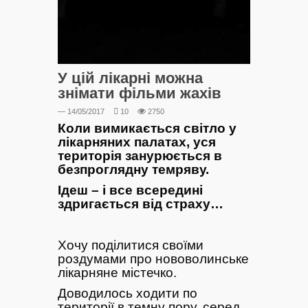
У цій лікарні можна
знімати фільми жахів
— 14/05/2017
10
2750
Коли вимикається світло у
лікарняних палатах, уся
територія занурюється в
безпроглядну темряву.
Ідеш – і все всередині
здригається від страху…
Хочу поділитися своїми
роздумами про нововолинське
лікарняне містечко.
Доводилось ходити по
території в темну пору, серед