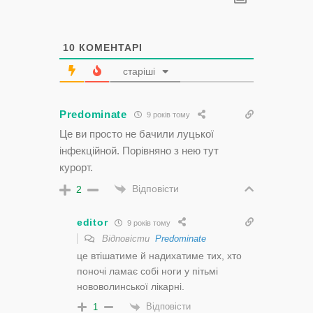
10
КОМЕНТАРІ
старіші
Predominate
9 років тому
Це ви просто не бачили луцької
інфекційной. Порівняно з нею тут
курорт.
Відповісти
2
editor
9 років тому
Відповісти
Predominate
це втішатиме й надихатиме тих, хто
поночі ламає собі ноги у пітьмі
нововолинської лікарні.
Відповісти
1