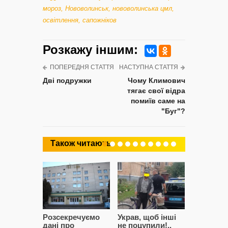
мороз
,
Нововолинськ
,
нововолинська цмл
,
освітлення
,
сапожніков
Розкажу iншим:
ПОПЕРЕДНЯ СТАТТЯ
НАСТУПНА СТАТТЯ
Дві подружки
Чому Климович
тягає свої відра
помиїв саме на
"Буг"?
Також читають
Розсекречуємо
Украв, щоб інші
Битва за
дані про
не поцупили!..
кластерні