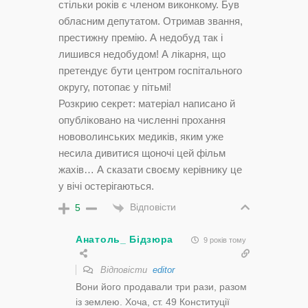
стільки років є членом виконкому. Був
обласним депутатом. Отримав звання,
престижну премію. А недобуд так і
лишився недобудом! А лікарня, що
претендує бути центром госпітального
округу, потопає у пітьмі!
Розкрию секрет: матеріал написано й
опубліковано на численні прохання
нововолинських медиків, яким уже
несила дивитися щоночі цей фільм
жахів… А сказати своєму керівнику це
у вічі остерігаються.
Відповісти
5
Анатоль_ Бідзюра
9 років тому
Відповісти
editor
Вони його продавали три рази, разом
із землею. Хоча, ст. 49 Конституції