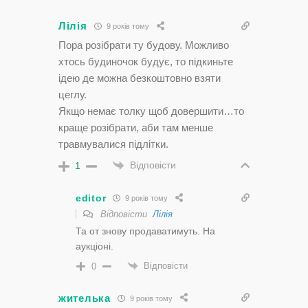
Лілія
9 років тому
Пора розібрати ту будову. Можливо
хтось будиночок будує, то підкиньте
ідею де можна безкоштовно взяти
цеглу.
Якщо немає толку щоб довершити…то
краще розібрати, аби там менше
травмувалися підлітки.
Відповісти
1
editor
9 років тому
Відповісти
Лілія
Та от знову продаватимуть. На
аукціоні.
Відповісти
0
жителька
9 років тому