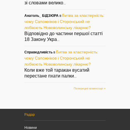
зі словами велико
...
Битва за кластерність:
Анатоль_ БІДЗЮРА
в
чому Сапожніков і Сторонський не
лобіюють Нововолинську лікарню?
Відповідно до частини першої статті
18 Закону Укра
...
Битва за кластерність:
Справедливість
в
чому Сапожніков і Сторонський не
лобіюють Нововолинську лікарню?
Коли вже той таракан вусатий
перестане пхати палки
...
Попередні коментарі »
Радар
Новини