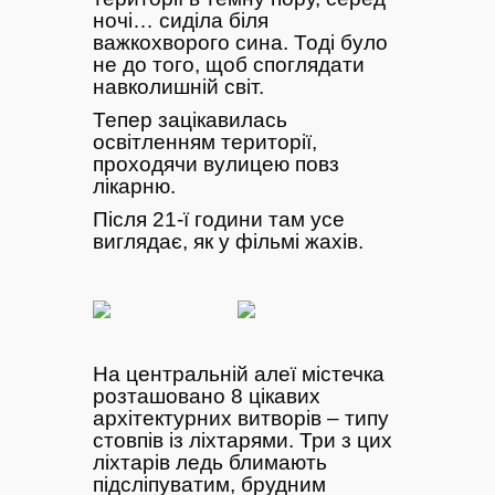
ночі… сиділа біля
важкохворого сина. Тоді було
не до того, щоб споглядати
навколишній світ.
Тепер зацікавилась
освітленням території,
проходячи вулицею повз
лікарню.
Після 21-ї години там усе
виглядає, як у фільмі жахів.
На центральній алеї містечка
розташовано 8 цікавих
архітектурних витворів – типу
стовпів із ліхтарями. Три з цих
ліхтарів ледь блимають
підсліпуватим, брудним