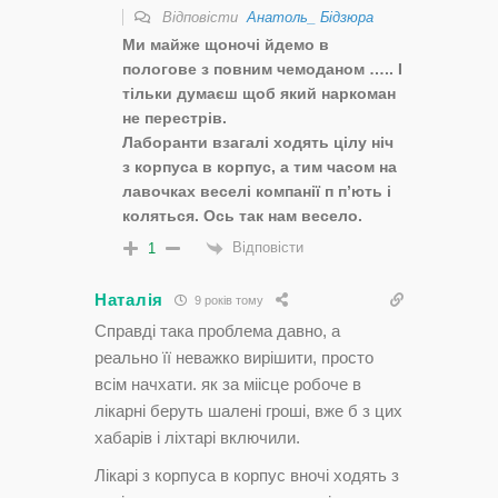
Відповісти
Анатоль_ Бідзюра
Ми майже щоночі йдемо в
пологове з повним чемоданом ….. І
тільки думаєш щоб який наркоман
не перестрів.
Лаборанти взагалі ходять цілу ніч
з корпуса в корпус, а тим часом на
лавочках веселі компанії п п’ють і
коляться. Ось так нам весело.
Відповісти
1
Наталія
9 років тому
Справді така проблема давно, а
реально її неважко вирішити, просто
всім начхати. як за міісце робоче в
лікарні беруть шалені гроші, вже б з цих
хабарів і ліхтарі включили.
Лікарі з корпуса в корпус вночі ходять з