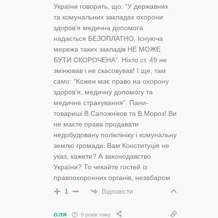
України говорить, що: “У державних
та комунальних закладах охорони
здоров’я медична допомога
надається БЕЗОПЛАТНО. Існуюча
мережа таких закладів НЕ МОЖЕ
БУТИ СКОРОЧЕНА”. Ніхто ст. 49 не
змінював і не скасовував! І ще, там
само: “Кожен має право на охорону
здоров’я, медичну допомогу та
медичне страхування”. Пани-
товариші В.Сапожніков та В.Мороз! Ви
не маєте права продавати
недобудовану поліклініку і комунальну
землю громади. Вам Конституція не
указ, кажете? А законодавство
України? То чекайте гостей із
правоохоронних органів, незабаром.
Відповісти
1
оля
9 років тому