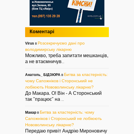
Коментарі
Розсекречуємо дані про
Virus
в
володимирську лікарню
Можливо, треба запитати мешканців,
а не втаємничув
...
Битва за кластерність:
Анатоль_ БІДЗЮРА
в
чому Сапожніков і Сторонський не
лобіюють Нововолинську лікарню?
До Макара. О! Він - А Сторонський
так "працює" на
...
Битва за кластерність: чому
Макар
в
Сапожніков і Сторонський не лобіюють
Нововолинську лікарню?
Передаю привіт Андрію Мироновичу