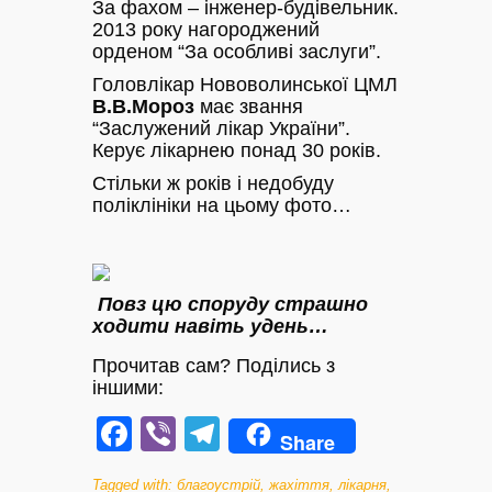
За фахом – інженер-будівельник.
2013 року нагороджений
орденом “За особливі заслуги”.
Головлікар Нововолинської ЦМЛ
В.В.Мороз
має звання
“Заслужений лікар України”.
Керує лікарнею понад 30 років.
Стільки ж років і недобуду
поліклініки на цьому фото…
Повз цю споруду страшно
ходити навіть удень…
Прочитав сам? Поділись з
іншими:
Facebook
Viber
Telegram
Share
Tagged with:
благоустрій
,
жахіття
,
лікарня
,