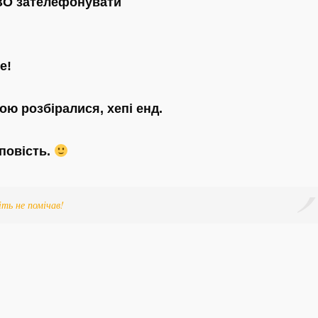
ВО зателефонувати
е!
ою розбіралися, хепі енд.
зповість.
іть не помічав!