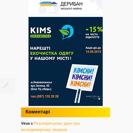
Коментарі
Розсекречуємо дані про
Virus
в
володимирську лікарню