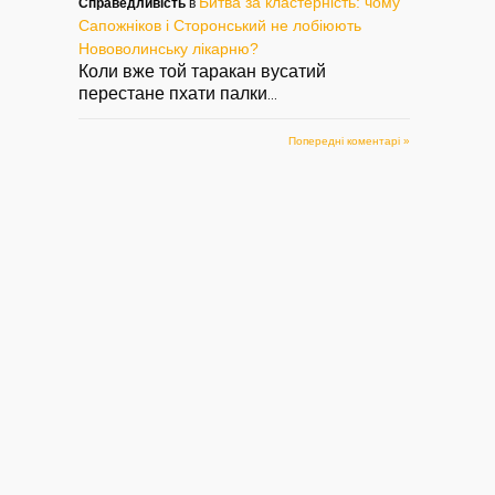
Битва за кластерність: чому
Справедливість
в
Сапожніков і Сторонський не лобіюють
Нововолинську лікарню?
Коли вже той таракан вусатий
перестане пхати палки
...
Попередні коментарі »