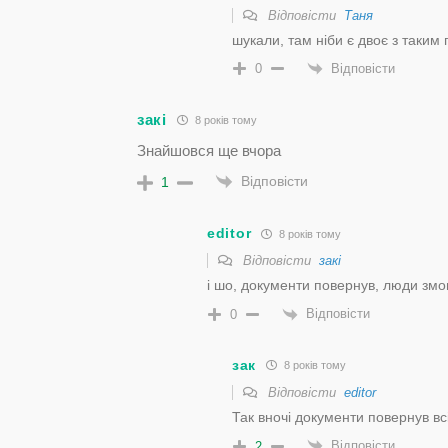
Відповісти
Таня
шукали, там ніби є двоє з таким 
Відповісти
0
закі
8 років тому
Знайшовся ще вчора
Відповісти
1
editor
8 років тому
Відповісти
закі
і шо, документи повернув, люди змо
Відповісти
0
зак
8 років тому
Відповісти
editor
Так вночі документи повернув в
Відповісти
2