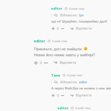
editor
8 років тому
Відповісти
Іра
ще ні! Шукаймо, поширюймо далі!
Відповісти
0
editor
8 років тому
Прикиньте, досі не знайшли.
Невже його немає навіть у вайбері?
Відповісти
0
Таня
8 років тому
Відповісти
editor
А через Фейсбук не можна з ним зв
Відповісти
0
editor
8 років тому