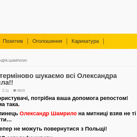
Позитив
Оголошення
Карикатура
НДРА ШАМРИЛА!!
 терміново шукаємо всі Олександра
ла!!
11
9533
користувачі, потрібна ваша допомога репостом!
а така.
линець
Олександр Шамрило
на митниці взяв не ті
нти…
тепер не можуть повернутися з Польщі!