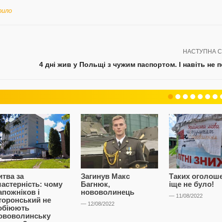
ило
НАСТУПНА С
4 дні жив у Польщі з чужим паспортом. І навіть не 
итва за
Загинув Макс
Таких оголош
ластерність: чому
Багнюк,
іще не було!
апожніков і
нововолинець
— 11/08/2022
торонський не
— 12/08/2022
обіюють
ововолинську