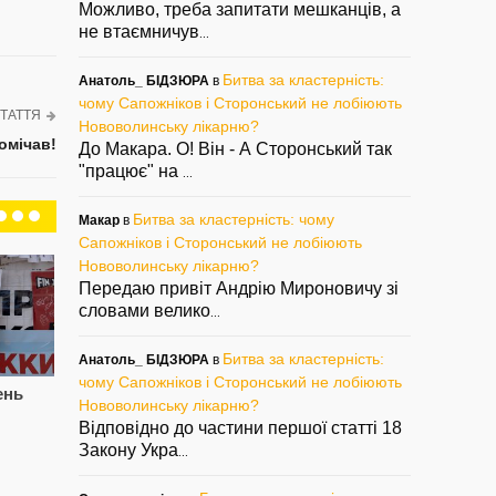
Можливо, треба запитати мешканців, а
не втаємничув
...
Битва за кластерність:
Анатоль_ БІДЗЮРА
в
чому Сапожніков і Сторонський не лобіюють
ТАТТЯ
Нововолинську лікарню?
помічав!
До Макара. О! Він - А Сторонський так
"працює" на
...
Битва за кластерність: чому
Макар
в
Сапожніков і Сторонський не лобіюють
Нововолинську лікарню?
Передаю привіт Андрію Мироновичу зі
словами велико
...
Битва за кластерність:
Анатоль_ БІДЗЮРА
в
чому Сапожніков і Сторонський не лобіюють
ень
Цупив породу, знову
Сапожнікова
СВ
Нововолинську лікарню?
попався. Знову
звільнили.
Па
Відповідно до частини першої статті 18
Паша, знову Лисий?
Сторонському
см
підготуватись?
і 
Закону Укра
...
— 05/08/2022
— 02/08/2022
— 2