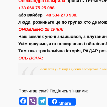
Олександра Шамрила
просять ТЕРМІНО
+38 066 75 25 088
або вайбер
+48 534 273 938.
Люди, розкиньте це по групах хто де мож
ОНОВЛЕНО 25 січня!
Наш земляк уночі знайшовся, з плутанин
Усім дякуємо, хто поширював і вболівав!
Там така трагікомічна історія, РАДАР ро
ОСЬ ВОНА:
4 дні жив у Польщі з чужим паспортом. І нав
Прочитав сам? Поділись з іншими:
Facebook
Viber
Telegram
Share