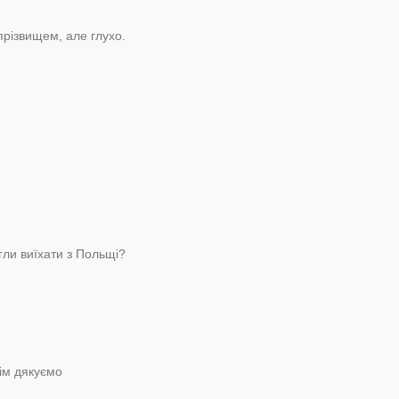
прізвищем, але глухо.
гли виїхати з Польщі?
сім дякуємо