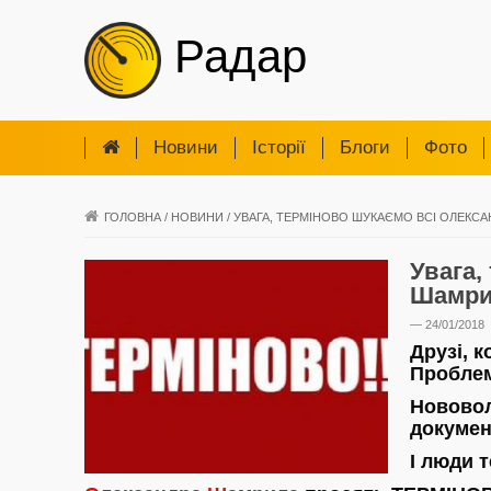
Радар
Новини
Iсторії
Блоги
Фото
ГОЛОВНА
/
НОВИНИ
/
УВАГА, ТЕРМІНОВО ШУКАЄМО ВСІ ОЛЕКСА
Увага,
Шамри
— 24/01/2018
Друзі, 
Проблем
Новово
докуме
І люди 