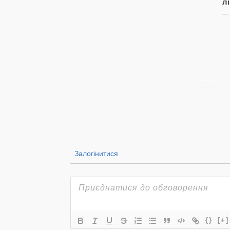
л
— 
Залогінитися
{}
[+]