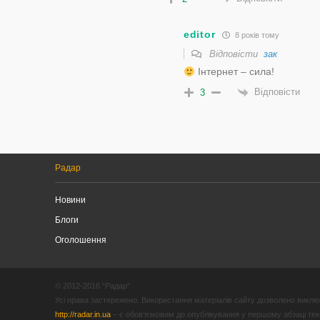
editor
8 років тому
Відповісти
зак
Інтернет – сила!
Відповісти
3
Радар
Новини
Блоги
Оголошення
© 2012-2016 “Радар”
Усі права застережено. Використання матеріалів сайту дозволено виключ
http://radar.in.ua
– є обов’язковим до опублікування у першому абзаці текст