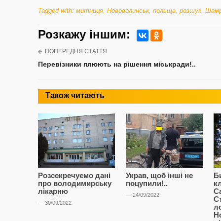
Tagged with:
митниця
,
Нововолинськ
,
польща
,
розшук
,
Шамр
Розкажу iншим:
ПОПЕРЕДНЯ СТАТТЯ
Перевізники плюють на рішення міськради!..
Також читають
Розсекречуємо дані
Украв, щоб інші не
Б
про володимирську
поцупили!..
к
лікарню
С
— 24/09/2022
С
— 30/09/2022
л
Н