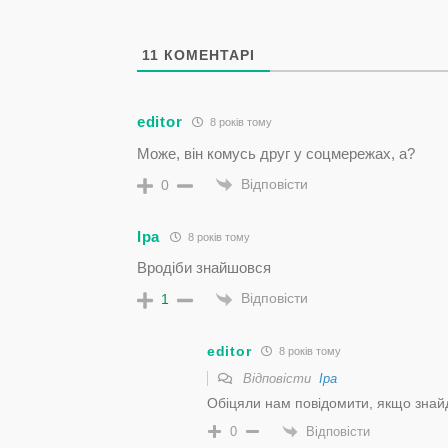
11
КОМЕНТАРІ
editor
8 років тому
Може, він комусь друг у соцмережах, а?
Відповісти
0
Іра
8 років тому
Вродіби знайшовся
Відповісти
1
editor
8 років тому
Відповісти
Іра
Обіцяли нам повідомити, якщо знай
Відповісти
0