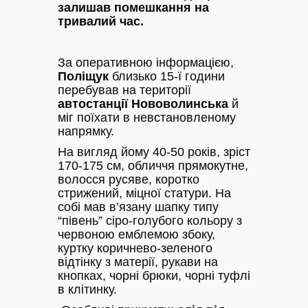
залишав помешкання на
тривалий час.
За оперативною інформацією,
Поліщук
близько 15-ї години
перебував на території
автостанції Нововолинська
й
міг поїхати в невстановленому
напрямку.
На вигляд йому 40-50 років, зріст
170-175 см, обличчя прямокутне,
волосся русяве, коротко
стрижений, міцної статури. На
собі мав в’язану шапку типу
“півень” сіро-голубого кольору з
червоною емблемою збоку,
куртку коричнево-зеленого
відтінку з матерії, рукави на
кнопках, чорні брюки, чорні туфлі
в клітинку.