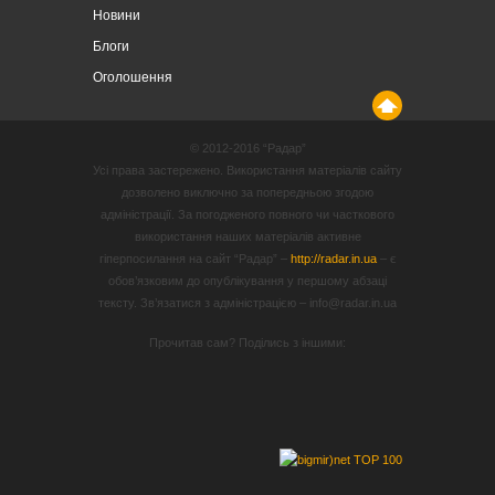
Новини
Блоги
Оголошення
© 2012-2016 “Радар”
Усі права застережено. Використання матеріалів сайту
дозволено виключно за попередньою згодою
адміністрації. За погодженого повного чи часткового
використання наших матеріалів активне
гіперпосилання на сайт “Радар” –
http://radar.in.ua
– є
обов’язковим до опублікування у першому абзаці
тексту. Зв’язатися з адміністрацією – info@radar.in.ua
Прочитав сам? Поділись з іншими: