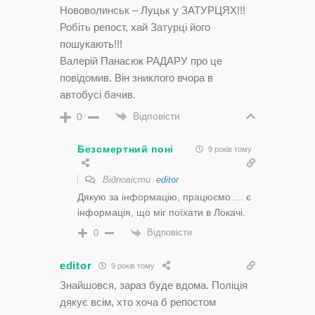
Нововолинськ – Луцьк у ЗАТУРЦЯХ!!!
Робіть репост, хай Затурці його
пошукають!!!
Валерій Панасюк РАДАРУ про це
повідомив. Він зниклого вчора в
автобусі бачив.
Відповісти
0
Безсмертний поні
9 років тому
Відповісти
editor
Дякую за інформацію, працюємо…. є
інформація, що міг поїхати в Локачі.
Відповісти
0
editor
9 років тому
Знайшовся, зараз буде вдома. Поліція
дякує всім, хто хоча б репостом