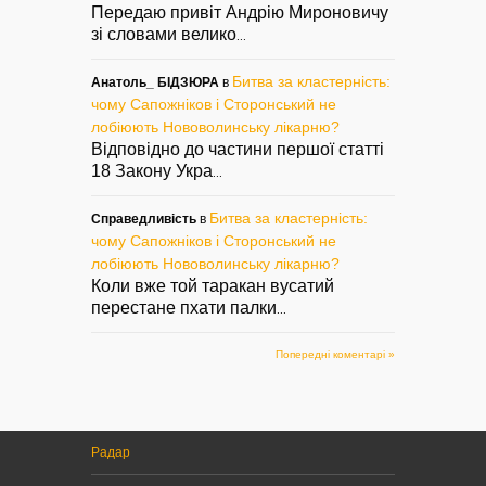
Передаю привіт Андрію Мироновичу
зі словами велико
...
Битва за кластерність:
Анатоль_ БІДЗЮРА
в
чому Сапожніков і Сторонський не
лобіюють Нововолинську лікарню?
Відповідно до частини першої статті
18 Закону Укра
...
Битва за кластерність:
Справедливість
в
чому Сапожніков і Сторонський не
лобіюють Нововолинську лікарню?
Коли вже той таракан вусатий
перестане пхати палки
...
Попередні коментарі »
Радар