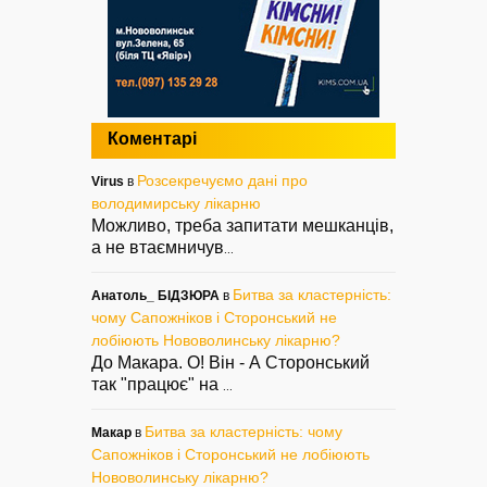
Коментарі
Розсекречуємо дані про
Virus
в
володимирську лікарню
Можливо, треба запитати мешканців,
а не втаємничув
...
Битва за кластерність:
Анатоль_ БІДЗЮРА
в
чому Сапожніков і Сторонський не
лобіюють Нововолинську лікарню?
До Макара. О! Він - А Сторонський
так "працює" на
...
Битва за кластерність: чому
Макар
в
Сапожніков і Сторонський не лобіюють
Нововолинську лікарню?