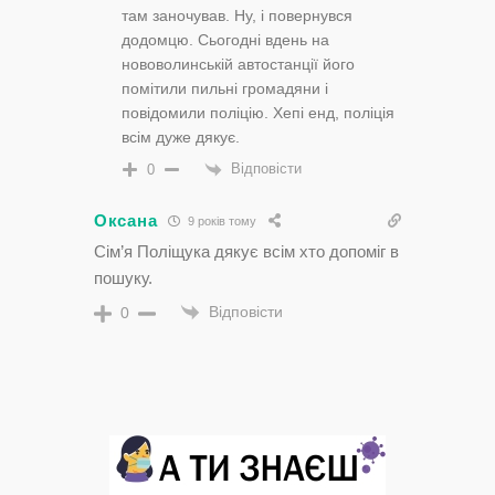
там заночував. Ну, і повернувся
додомцю. Сьогодні вдень на
нововолинській автостанції його
помітили пильні громадяни і
повідомили поліцію. Хепі енд, поліція
всім дуже дякує.
Відповісти
0
Оксана
9 років тому
Сім’я Поліщука дякує всім хто допоміг в
пошуку.
Відповісти
0