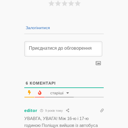
Залогінитися
6
КОМЕНТАРІ
старіші
editor
9 років тому
УВАВГА, УВАГА! Між 16-ю і 17-ю
годиною Поліщук вийшов із автобуса