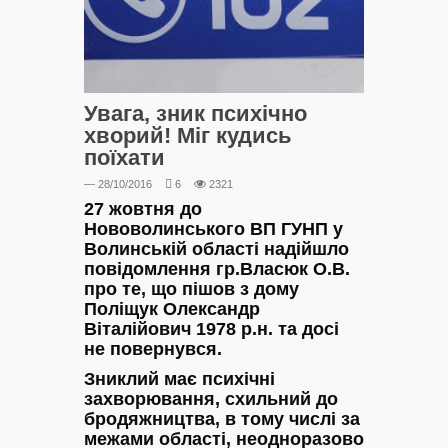
Увага, зник психічно
хворий! Міг кудись
поїхати
— 28/10/2016
6
2321
27 жовтня до
Нововолинського ВП ГУНП у
Волинській області надійшло
повідомлення гр.Власюк О.В.
про те, що пішов з дому
Поліщук Олександр
Віталійович 1978 р.н. та досі
не повернувся.
Зниклий має психічні
захворювання, схильний до
бродяжництва, в тому числі за
межами області, неодноразово