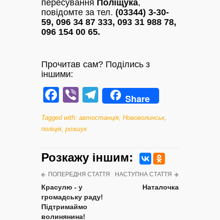
пересування
Поліщука
,
повідомте за тел.
(03344) 3-30-
59, 096 34 87 333, 093 31 988 78,
096 154 00 65.
Прочитав сам? Поділись з
іншими:
Facebook
Viber
Telegram
Share
Tagged with:
автостанція
,
Нововолинськ
,
поліція
,
розшук
Розкажу iншим:
ПОПЕРЕДНЯ СТАТТЯ
НАСТУПНА СТАТТЯ
Красулю - у
Наталочка
громадську раду!
Підтримаймо
волинянина!