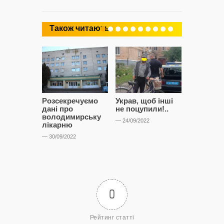
Також читають
Розсекречуємо
Украв, щоб інші
Битва за
дані про
не поцупили!..
кластерні
володимирську
чому Сап
— 24/09/2022
лікарню
і Сторон
лобіюют
— 30/09/2022
Нововол
лікарню?
— 14/09/2022
0
Рейтинг статті