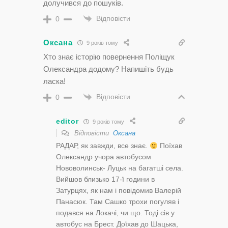
долучився до пошуків.
Відповісти
0
Оксана
9 років тому
Хто знає історію повернення Поліщук
Олександра додому? Напишіть будь
ласка!
Відповісти
0
editor
9 років тому
Відповісти
Оксана
РАДАР, як завжди, все знає.
Поїхав
Олександр учора автобусом
Нововолинськ- Луцьк на багатші села.
Вийшов близько 17-ї години в
Затурцях, як нам і повідомив Валерій
Панасюк. Там Сашко трохи погуляв і
подався на Локачі, чи що. Тоді сів у
автобус на Брест. Доїхав до Шацька,