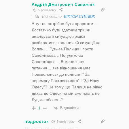
Андрій Дмитрович Сапожнік
5 років тому
Відповісти
ВІКТОР СТЕПЮК
А тут не потрібно бути пророком…
Достатньо бути здатним трішки
аналізувати ситуацію,трішки
розбиратись в політичній ситуації на
Волині… Гузь-за Палицю і проти
Сапожнікова .. Погуляко-за
Сапожнікова… В мене інше
питання… яке відношення має
Нововолинськ до політсил ” За
перемогу Пальчевського” і “За Нову
Одесу”? Це тому,що Палиця не рівно
дихає до Одеси чи ми вже навіть не
Луцька область?
Відповісти
1
подросток
5 років тому