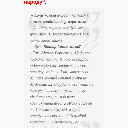
народу”
:
– Коли «Слуга народу» опублікує
список кандидатів у мери міст?
– До кінця серпня уже буде все
зрозуміло. З Нововолинськом я вам
прямо зараз скажу.
– Буде Віктор Сапожніков?
– Так, Віктор Борисович. Це дуже
порядна людина. Я його особисто
підтримую і як спеціаліста, і як
порядну людину. І ті, хто за своє
життя жодної собачої будки не
збудували, ті «народні» і всі інші, не
можуть навіть з ним на одному
рівні стояти, тим більше
критикувати його. У Луцьку, Ковелі
та Нововолинську від «Слуги
народу» хочеться щоб були гідні
кандидати. Сподіваюсь , в цих