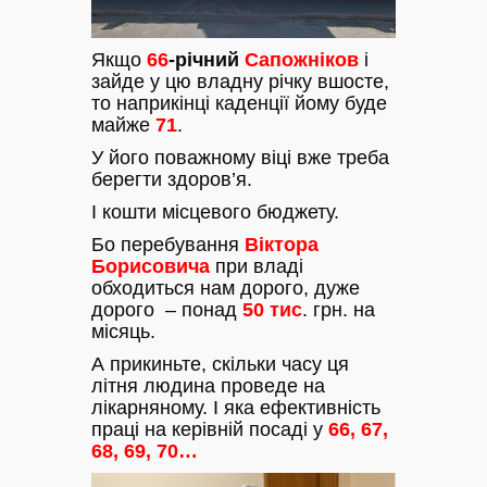
Якщо
66
-річний
Сапожніков
і
зайде у цю владну річку вшосте,
то наприкінці каденції йому буде
майже
71
.
У його поважному віці вже треба
берегти здоров’я.
І кошти місцевого бюджету.
Бо перебування
Віктора
Борисовича
при владі
обходиться нам дорого, дуже
дорого – понад
50 тис
. грн. на
місяць.
А прикиньте, скільки часу ця
літня людина проведе на
лікарняному. І яка ефективність
праці на керівній посаді у
66, 67,
68, 69, 70…