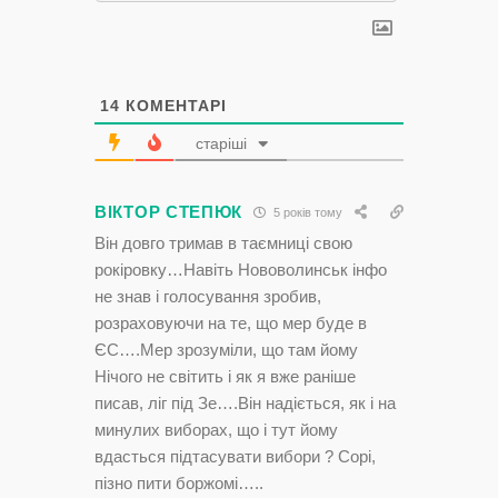
14
КОМЕНТАРІ
старіші
ВІКТОР СТЕПЮК
5 років тому
Він довго тримав в таємниці свою
рокіровку…Навіть Нововолинськ інфо
не знав і голосування зробив,
розраховуючи на те, що мер буде в
ЄС….Мер зрозуміли, що там йому
Нічого не світить і як я вже раніше
писав, ліг під Зе….Він надіється, як і на
минулих виборах, що і тут йому
вдасться підтасувати вибори ? Сорі,
пізно пити боржомі…..