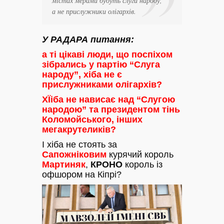
містах мерами будуть слуги народу,
а не прислужники олігархів.
У РАДАРА питання:
а ті цікаві люди, що поспіхом
зібрались у партію “Слуга
народу”, хіба не є
прислужниками олігархів?
ХЇіба не нависає над “Слугою
народою” та президентом тінь
Коломойського, інших
мегакрутеликів?
І хіба не стоять за
Сапожніковим
курячий король
Мартиняк
,
КРОНО
король із
офшором на Кіпрі?