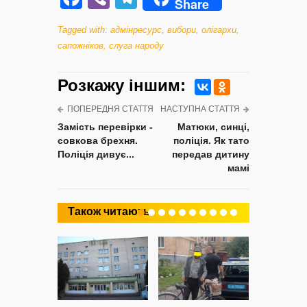
Share
Tagged with:
адмінресурс
,
вибори
,
олігархи
,
сапожніков
,
слуга народу
Розкажу iншим:
ПОПЕРЕДНЯ СТАТТЯ
НАСТУПНА СТАТТЯ
Замість перевірки -
Матюки, синці,
совкова брехня.
поліція. Як тато
Поліція дивує...
передав дитину
мамі
Також читають