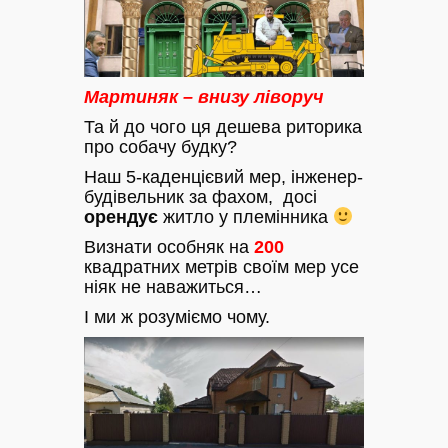
Мартиняк – внизу ліворуч
Та й до чого ця дешева риторика
про собачу будку?
Наш 5-каденцієвий мер, інженер-
будівельник за фахом, досі
орендує
житло у племінника
Визнати особняк на
200
квадратних метрів своїм мер усе
ніяк не наважиться…
І ми ж розуміємо чому.