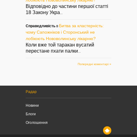
Відповідно до частини першої статті
18 Закону Укра
...
Битва за кластерність:
Справедливість
в
чому Сапожніков і Сторонський не
лобіюють Нововолинську лікарню?
Коли вже той таракан вусатий
перестане пхати палки
...
Попередні коментарі »
Радар
Новини
Блоги
Оголошення