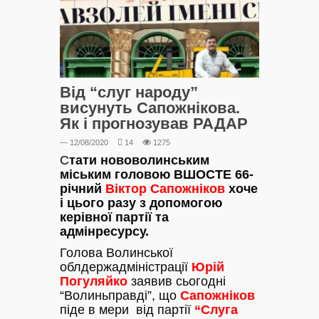
Від “слуг народу”
висунуть Сапожнікова.
Як і прогнозував РАДАР
— 12/08/2020
14
1275
С
тати нововолинським
міським головою ВШОСТЕ 66-
річний
Віктор Сапожніков
хоче
і цього разу з допомогою
керівної партії та
адмінресурсу.
Голова Волинської
облдержадміністрації
Юрій
Погуляйко
заявив сьогодні
“Волиньправді”, що
Сапожніков
піде в мери від партії
“Слуга