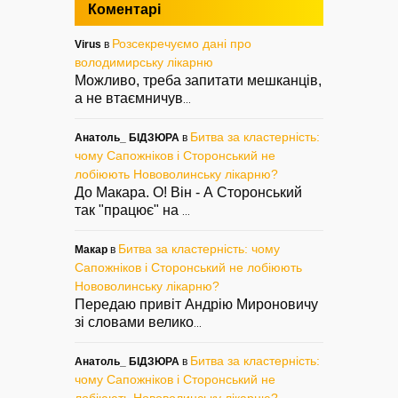
Коментарі
Розсекречуємо дані про
Virus
в
володимирську лікарню
Можливо, треба запитати мешканців,
а не втаємничув
...
Битва за кластерність:
Анатоль_ БІДЗЮРА
в
чому Сапожніков і Сторонський не
лобіюють Нововолинську лікарню?
До Макара. О! Він - А Сторонський
так "працює" на
...
Битва за кластерність: чому
Макар
в
Сапожніков і Сторонський не лобіюють
Нововолинську лікарню?
Передаю привіт Андрію Мироновичу
зі словами велико
...
Битва за кластерність:
Анатоль_ БІДЗЮРА
в
чому Сапожніков і Сторонський не
лобіюють Нововолинську лікарню?