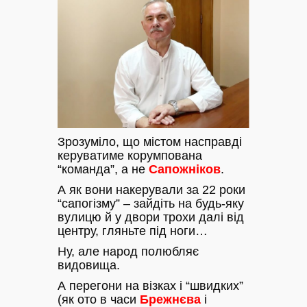
Зрозуміло, що містом насправді
керуватиме корумпована
“команда”, а не
Сапожніков
.
А як вони накерували за 22 роки
“сапогізму” – зайдіть на будь-яку
вулицю й у двори трохи далі від
центру, гляньте під ноги…
Ну, але народ полюбляє
видовища.
А перегони на візках і “швидких”
(як ото в часи
Брежнєва
і