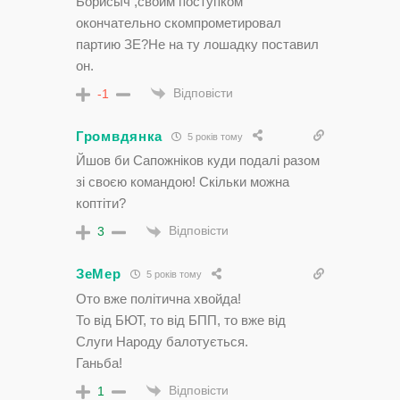
Борисыч ,своим поступком
окончательно скомпрометировал
партию ЗЕ?Не на ту лошадку поставил
он.
Відповісти
-1
Громвдянка
5 років тому
Йшов би Сапожніков куди подалі разом
зі своєю командою! Скільки можна
коптіти?
Відповісти
3
ЗеМер
5 років тому
Ото вже політична хвойда!
То від БЮТ, то від БПП, то вже від
Слуги Народу балотується.
Ганьба!
Відповісти
1