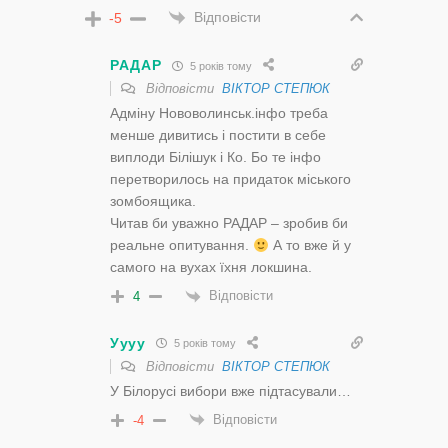
Відповісти
-5
РАДАР
5 років тому
Відповісти
ВІКТОР СТЕПЮК
Адміну Нововолинськ.інфо треба
менше дивитись і постити в себе
виплоди Білішук і Ко. Бо те інфо
перетворилось на придаток міського
зомбоящика.
Читав би уважно РАДАР – зробив би
реальне опитування.
А то вже й у
самого на вухах їхня локшина.
Відповісти
4
Уууу
5 років тому
Відповісти
ВІКТОР СТЕПЮК
У Білорусі вибори вже підтасували…
Відповісти
-4