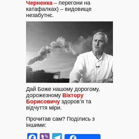
Черненка
– перегони на
катафалках) – видовище
незабутнє.
Дай Боже нашому дорогому,
дорожезному
Віктору
Борисовичу
здоров’я та
відчуття міри.
Прочитав сам? Поділись з
іншими:
Facebook
Viber
Telegram