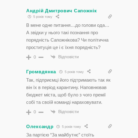
Андрій Дмитрович Сапожнік
5 років тому
В мене одне питання…до голови ода…
А звідки у нього такі познання про
порядність Сапожнікова? Чи політична
проституція це і є їхня порядність?
Відповісти
0
Громвдянка
5 років тому
Так, підприємці його підтримають так як
він їх в період карантину. Наповнював
бюджет міста, щоб було з чого премії
собі та своїй команді нараховувати.
Відповісти
0
Олександр
5 років тому
За партією “За майбутнє” стоїть