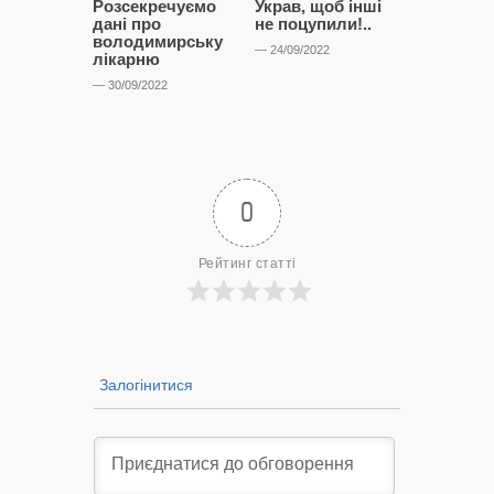
Розсекречуємо
Украв, щоб інші
Битва за
дані про
не поцупили!..
кластерні
володимирську
чому Сап
— 24/09/2022
лікарню
і Сторон
лобіюют
— 30/09/2022
Нововол
лікарню?
— 14/09/2022
0
Рейтинг статті
Залогінитися