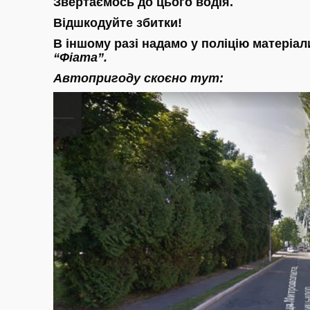
Звертаємось до цього водія.
Відшкодуйте збитки!
В іншому разі надамо у поліцію матеріали
“Фіата”.
Автопригоду скоєно тут: