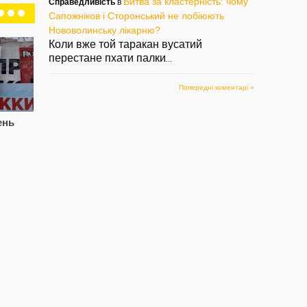
Битва за кластерність: чому
Справедливість
в
Сапожніков і Сторонський не лобіюють
Нововолинську лікарню?
Коли вже той таракан вусатий
перестане пхати палки
...
Попередні коментарі »
ень
Цупив породу, знову
Сапожнікова
СВ
попався. Знову
звільнили.
Па
Паша, знову Лисий?
Сторонському
см
підготуватись?
і 
— 05/08/2022
— 02/08/2022
— 2