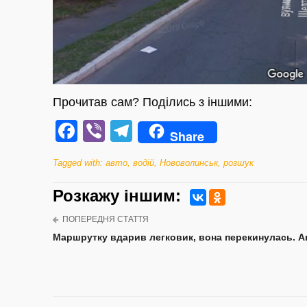
Прочитав сам? Поділись з іншими:
Facebook
Viber
Telegram
Share
Tagged with:
авто
,
водій
,
Нововолинськ
,
розшук
Розкажу iншим:
ПОПЕРЕДНЯ СТАТТЯ
Маршрутку вдарив легковик, вона перекинулась. Ав