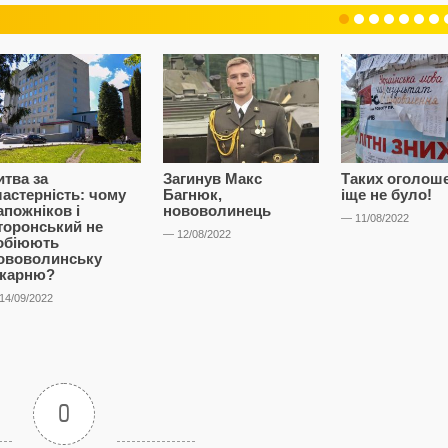
итва за
Загинув Макс
Таких оголош
ластерність: чому
Багнюк,
іще не було!
апожніков і
нововолинець
— 11/08/2022
торонський не
— 12/08/2022
обіюють
ововолинську
ікарню?
14/09/2022
0