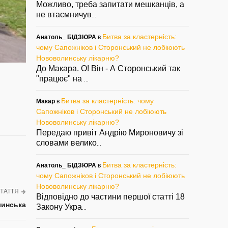
Можливо, треба запитати мешканців, а
не втаємничув
...
Битва за кластерність:
Анатоль_ БІДЗЮРА
в
чому Сапожніков і Сторонський не лобіюють
Нововолинську лікарню?
До Макара. О! Він - А Сторонський так
"працює" на
...
Битва за кластерність: чому
Макар
в
Сапожніков і Сторонський не лобіюють
Нововолинську лікарню?
Передаю привіт Андрію Мироновичу зі
словами велико
...
Битва за кластерність:
Анатоль_ БІДЗЮРА
в
чому Сапожніков і Сторонський не лобіюють
Нововолинську лікарню?
ТАТТЯ
Відповідно до частини першої статті 18
линська
Закону Укра
...