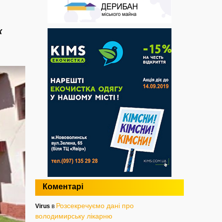
к
Коментарі
Розсекречуємо дані про
Virus
в
володимирську лікарню