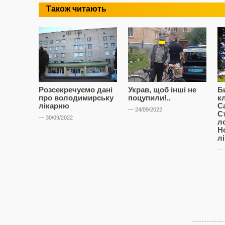
Також читають
Розсекречуємо дані
Украв, щоб інші не
Б
про володимирську
поцупили!..
к
лікарню
С
— 24/09/2022
С
— 30/09/2022
л
Н
л
— 