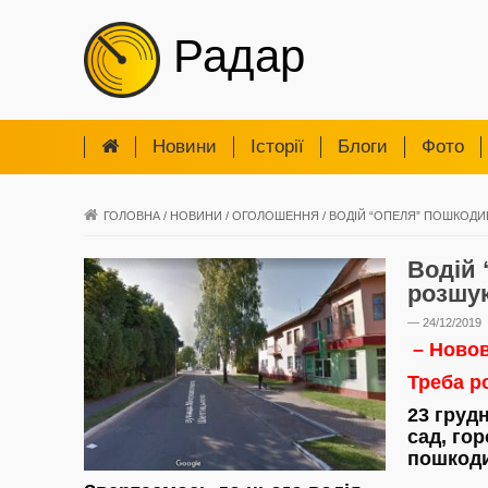
Радар
Новини
Iсторії
Блоги
Фото
ГОЛОВНА
/
НОВИНИ
/
ОГОЛОШЕННЯ
/
ВОДІЙ “ОПЕЛЯ” ПОШКОДИВ 
Водій 
розшу
— 24/12/2019
– Ново
Треба р
23 груд
сад, го
пошкодив