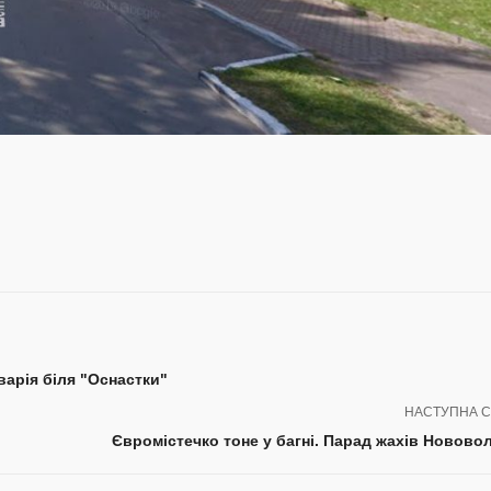
арія біля "Оснастки"
НАСТУПНА С
Євромістечко тоне у багні. Парад жахів Новово