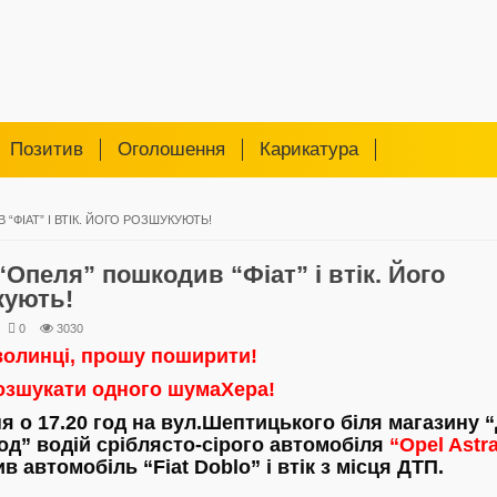
Позитив
Оголошення
Карикатура
“ФІАТ” І ВТІК. ЙОГО РОЗШУКУЮТЬ!
“Опеля” пошкодив “Фіат” і втік. Його
кують!
0
3030
волинці, прошу поширити!
озшукати одного шумаХера!
ня о 17.20 год на вул.Шептицького біля магазину “
род” водій сріблясто-сірого автомобіля
“Opel Astr
 автомобіль “Fiat Doblo” і втік з місця ДТП.