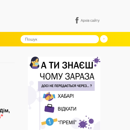
Архів сайту
Дім,
a”