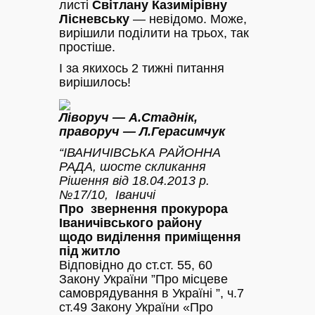
листі
Світлану Казимірівну
Лісневську
— невідомо. Може,
вирішили поділити на трьох, так
простіше.
І за якихось 2 тижні питання
вирішилось!
Ліворуч — А.Стаднік,
праворуч — Л.Герасимчук
“ІВАНИЧІВСЬКА РАЙОННА
РАДА, шосте скликання
Рішення від 18.04.2013 р.
№17/10, Іваничі
Про звернення прокурора
Іваничівського району
щодо виділення приміщення
під житло
Відповідно до ст.ст. 55, 60
Закону України ”Про місцеве
самоврядування в Україні ”, ч.7
ст.49 Закону України «Про