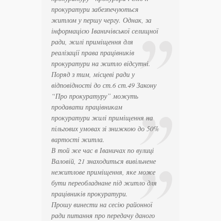
прокуратури забезпечуються
житлом у першу чергу. Однак, за
інформацією Іваничівської селищної
ради, жилі приміщення для
реалізації права працівників
прокуратури на житло відсутні.
Поряд з тим, місцеві ради у
відповідності до ст.6 ст.49 Закону
“Про прокуратуру” можуть
продавати працівникам
прокуратури жилі приміщення на
пільгових умовах зі знижкою до 50%
вартості житла.
В той же час в Іваничах по вулиці
Валовій, 21 знаходиться вивільнене
нежитлове приміщення, яке може
бути переобладнане під житло для
працівників прокуратури.
Прошу винести на сесію районної
ради питання про передачу даного