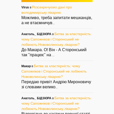
Розсекречуємо дані про
Virus
в
володимирську лікарню
Можливо, треба запитати мешканців,
а не втаємничув
...
Битва за кластерність:
Анатоль_ БІДЗЮРА
в
чому Сапожніков і Сторонський не
лобіюють Нововолинську лікарню?
До Макара. О! Він - А Сторонський
так "працює" на
...
Битва за кластерність: чому
Макар
в
Сапожніков і Сторонський не лобіюють
Нововолинську лікарню?
Передаю привіт Андрію Мироновичу
зі словами велико
...
Битва за кластерність:
Анатоль_ БІДЗЮРА
в
чому Сапожніков і Сторонський не
лобіюють Нововолинську лікарню?
Відповідно до частини першої статті