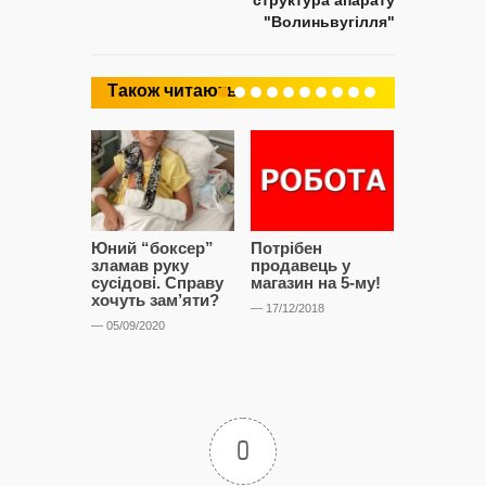
структура апарату
"Волиньвугілля"
Також читають
Юний “боксер”
Потрібен
Хто загу
зламав руку
продавець у
ключі в
сусідові. Справу
магазин на 5-му!
Нововол
хочуть зам’яти?
— 17/12/2018
— 10/04/2018
— 05/09/2020
0