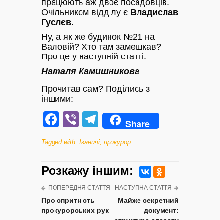
працюють аж двоє посадовців.
Очільником відділу є
Владислав
Гуслєв.
Ну, а як же будинок №21 на
Валовій? Хто там замешкав?
Про це у наступній статті.
Наталя Камишникова
Прочитав сам? Поділись з
іншими:
Facebook
Viber
Telegram
Share
Tagged with:
Іваничі
,
прокурор
Розкажу iншим:
ПОПЕРЕДНЯ СТАТТЯ
НАСТУПНА СТАТТЯ
Про спритність
Майже секретний
прокурорських рук
документ: