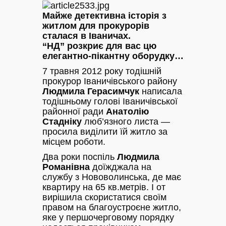
Майже детективна історія з
житлом для прокурорів
сталася в Іваничах.
“НД” розкриє для вас цю
елегантно-пікантну оборудку…
7 травня 2012 року тодішній
прокурор Іваничівського району
Людмила Герасимчук
написала
тодішньому голові Іваничівської
районної ради
Анатолію
Стадніку
люб’язного листа —
просила виділити їй житло за
місцем роботи.
Два роки поспіль
Людмила
Романівна
доїжджала на
службу з Нововолинська, де має
квартиру на 65 кв.метрів. І от
вирішила скористатися своїм
правом на благоустроєне житло,
яке у першочерговому порядку