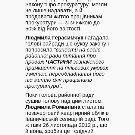
Закону “Про прокуратуру” могли
не лише надавати, а й
продавати житло працівникам
прокуратури — зі знижкою до
50% від його вартості.
Людмила Герасимчук
нагадала
голові райради цю букву закону і
попросила
“винести на сесію
районної ради питання про
продаж
ЧАСТИНИ
зазначеного
приміщення на пільгових умовах
з метою переобладнання його
під житло для працівників
прокуратури”.
Поки голова районної ради
сушив голову над цим листом,
Людмила Романівна
стала на
позачерговий квартирний облік в
Іваничівській селищній раді. Того
ж таки 26 листопада 2012 р., що
й вона, зробив це і слідчий