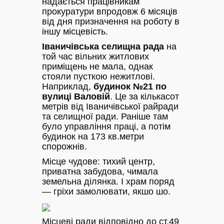
надається працівникам
прокуратури впродовж 6 місяців
від дня призначення на роботу в
іншу місцевість.
Іваничівська селищна рада
на
той час вільних житлових
приміщень не мала, однак
стояли пусткою нежитлові.
Наприклад,
будинок №21 по
вулиці Валовій
. Це за кількасот
метрів від Іваничівської райради
та селищної ради. Раніше там
було управління праці, а потім
будинок на 173 кв.метри
спорожнів.
Місце чудове: тихий центр,
приватна забудова, чимала
земельна ділянка. І храм поряд
— гріхи замолювати, якшо шо.
Місцеві ради відповідно до ст.49