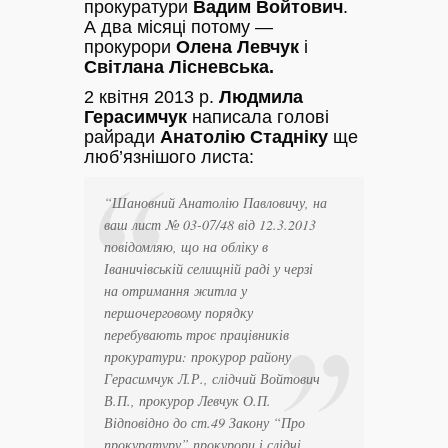
прокуратури
Вадим Войтович
.
А два місяці потому —
прокурори
Олена Левчук
і
Світлана Лісневська.
2 квітня 2013 р.
Людмила
Герасимчук
написала голові
райради
Анатолію Стадніку
ще
люб’язнішого листа:
“Шановний Анатолію Павловичу, на
ваш лист № 03-07/48 від 12.3.2013
повідомляю, що на обліку в
Іваничівській селищній раді у черзі
на отримання житла у
першочерговому порядку
перебувають троє працівників
прокуратури: прокурор району
Герасимчук Л.Р., слідчий Войтович
В.П., прокурор Левчук О.П.
Відповідно до ст.49 Закону “Про
прокуратуру” прокурори і слідчі