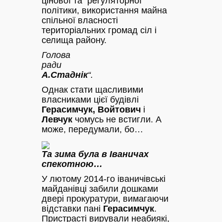
цінової та регуляторної
політики, використання майна
спільної власності
територіальних громад сіл і
селища району.
Голова
ради
А.Стаднік
“.
Однак стати щасливими
власниками цієї будівлі
Герасимчук, Войтович
і
Левчук
чомусь не встигли. А
може, передумали, бо…
Та зима була в Іваничах
спекотною…
У лютому 2014-го іваничівські
майданівці забили дошками
двері прокуратури, вимагаючи
відставки пані
Герасимчук
.
Пристрасті вирували неабиякі,