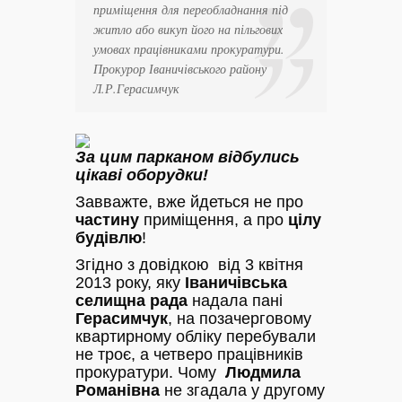
приміщення для переобладнання під
житло або викуп його на пільгових
умовах працівниками прокуратури.
Прокурор Іваничівського району
Л.Р.Герасимчук
За цим парканом відбулись
цікаві оборудки!
Завважте, вже йдеться не про
частину
приміщення, а про
цілу
будівлю
!
Згідно з довідкою від 3 квітня
2013 року, яку
Іваничівська
селищна рада
надала пані
Герасимчук
, на позачерговому
квартирному обліку перебували
не троє, а четверо працівників
прокуратури. Чому
Людмила
Романівна
не згадала у другому