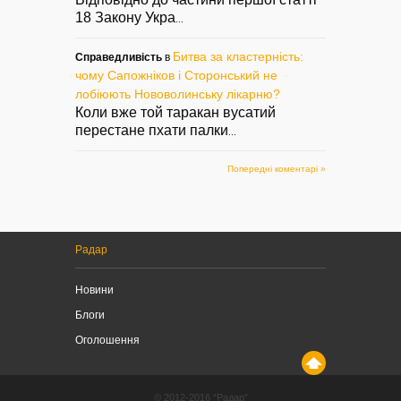
18 Закону Укра
...
Битва за кластерність:
Справедливість
в
чому Сапожніков і Сторонський не
лобіюють Нововолинську лікарню?
Коли вже той таракан вусатий
перестане пхати палки
...
Попередні коментарі »
Радар
Новини
Блоги
Оголошення
© 2012-2016 “Радар”