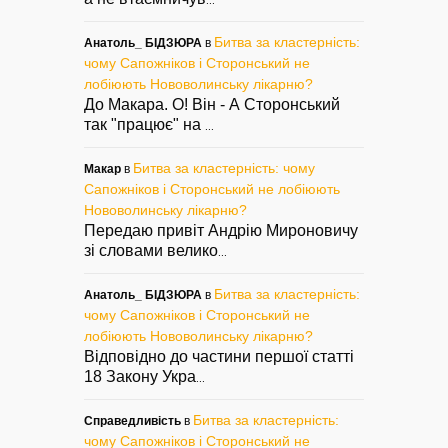
...
Битва за кластерність:
Анатоль_ БІДЗЮРА
в
чому Сапожніков і Сторонський не
лобіюють Нововолинську лікарню?
До Макара. О! Він - А Сторонський
так "працює" на
...
Битва за кластерність: чому
Макар
в
Сапожніков і Сторонський не лобіюють
Нововолинську лікарню?
Передаю привіт Андрію Мироновичу
зі словами велико
...
Битва за кластерність:
Анатоль_ БІДЗЮРА
в
чому Сапожніков і Сторонський не
лобіюють Нововолинську лікарню?
Відповідно до частини першої статті
18 Закону Укра
...
Битва за кластерність:
Справедливість
в
чому Сапожніков і Сторонський не