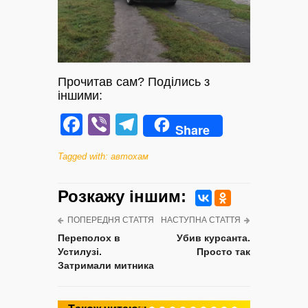
Прочитав сам? Поділись з
іншими:
Facebook
Viber
Telegram
Share
Tagged with:
автохам
Розкажу iншим:
ПОПЕРЕДНЯ СТАТТЯ
НАСТУПНА СТАТТЯ
Переполох в
Убив курсанта.
Устилузі.
Просто так
Затримали митника