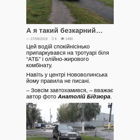
А я такий безкарний…
— 27/09/2019
6
1490
Цей водій спокійнісінько
припаркувався на тротуарі біля
“АТБ” і олійно-жирового
комбінату.
Навіть у центрі Нововолинська
йому правила не писані.
– Зовсім завтохамився, – вважає
автор фото
Анатолій Бідзюра
.