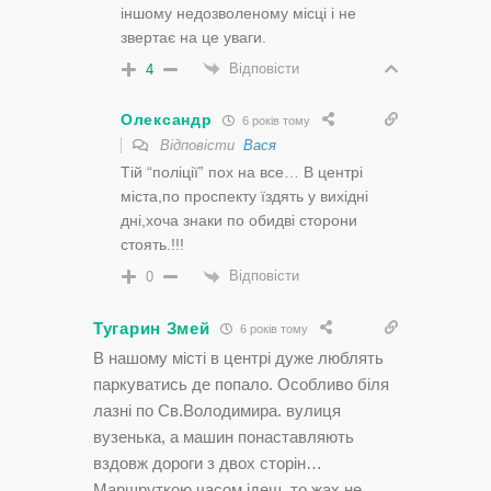
іншому недозволеному місці і не
звертає на це уваги.
Відповісти
4
Олександр
6 років тому
Відповісти
Вася
Тій “поліції” пох на все… В центрі
міста,по проспекту їздять у вихідні
дні,хоча знаки по обидві сторони
стоять.!!!
Відповісти
0
Тугарин Змей
6 років тому
В нашому місті в центрі дуже люблять
паркуватись де попало. Особливо біля
лазні по Св.Володимира. вулиця
вузенька, а машин понаставляють
вздовж дороги з двох сторін…
Маршруткою часом ідеш, то жах,не