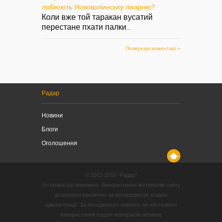
лобіюють Нововолинську лікарню?
Коли вже той таракан вусатий
перестане пхати палки
...
Попередні коментарі »
Радар
Новини
Блоги
Оголошення
© 2012-2016 “Радар”
Усі права застережено. Використання матеріалів сайту
дозволено виключно за попередньою згодою
адміністрації. За погодженого повного чи часткового
використання наших матеріалів активне