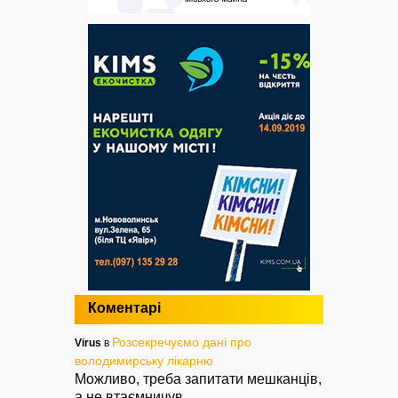
Коментарі
Розсекречуємо дані про
Virus
в
володимирську лікарню
Можливо, треба запитати мешканців,
а не втаємничув