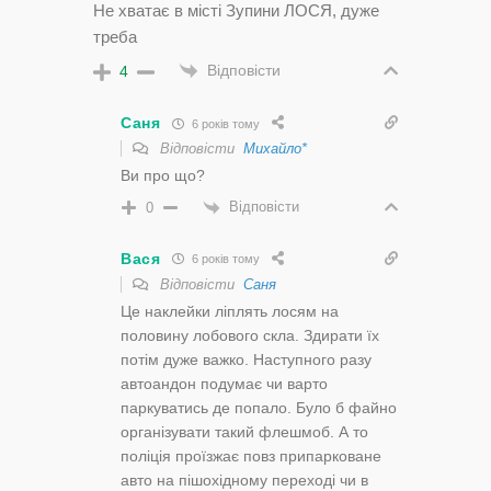
Не хватає в місті Зупини ЛОСЯ, дуже
треба
Відповісти
4
Саня
6 років тому
Відповісти
Михайло*
Ви про що?
Відповісти
0
Вася
6 років тому
Відповісти
Саня
Це наклейки ліплять лосям на
половину лобового скла. Здирати їх
потім дуже важко. Наступного разу
автоандон подумає чи варто
паркуватись де попало. Було б файно
організувати такий флешмоб. А то
поліція проїзжає повз припарковане
авто на пішохідному переході чи в