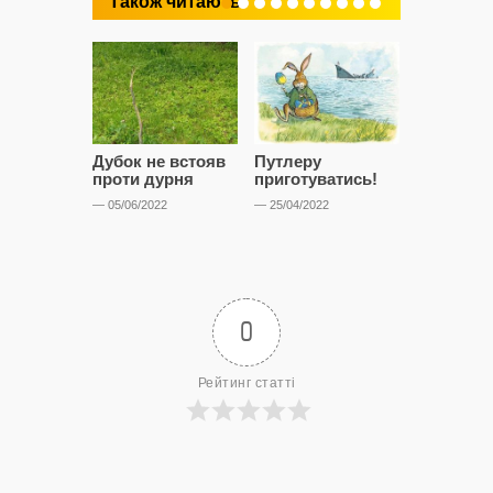
Також читають
Дубок не встояв
Путлеру
“Дівчата,
проти дурня
приготуватись!
припарку
— 05/06/2022
— 25/04/2022
— 30/08/2021
0
Рейтинг статті