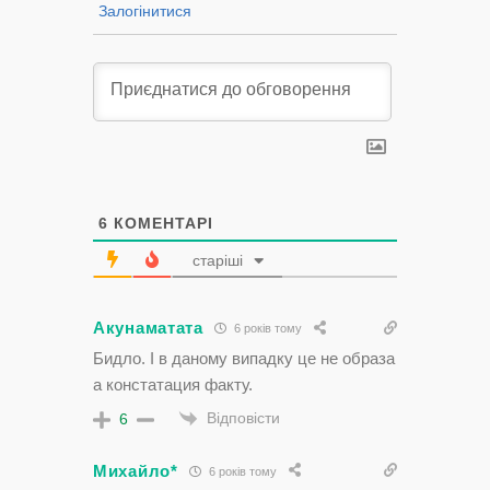
Залогінитися
6
КОМЕНТАРІ
старіші
Акунаматата
6 років тому
Бидло. І в даному випадку це не образа
а констатация факту.
Відповісти
6
Михайло*
6 років тому