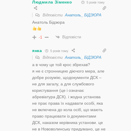
Людмила Зіменко
5 років тому
Відповісти
Анатоль_ БІДЗЮРА
Анатоль Бідзюра
Відповісти
-1
янка
5 років тому
Відповісти
Анатоль_ БІДЗЮРА
а в чому це той крос збрехав?
я не є стронницею діючого мера, але
добре розумію, щодокументи ДСК –
не для загалу, а для службового
користування (це і означає
абревіатура ДСК). і жодна установа
не прає права їх надавати особі, яка
не включена до кола осіб, що мають
право працювати із документами
ДСК, наказом керівника установи. це
не в Нововолинську придумано, це не