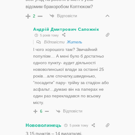
відомим бракоробом Коптюком?
Відповісти
2
Андрій Дмитрович Сапожнік
5 років тому
Відповісти
Житель
І чого хорошого там? Звичайний
популізм… А мені було б достатньо
одного пункту- аудит діяльності
нововолинської влади за останні 25
років…але спочатку,швиденько,
“посадити” пару- трійку за стадіон або
асфальт…думаю він на паперах не
один раз перекладався по всьому
місту.
Відповісти
6
Нововолинець
5 років тому
З 15 пунктів – 14 видаткові.