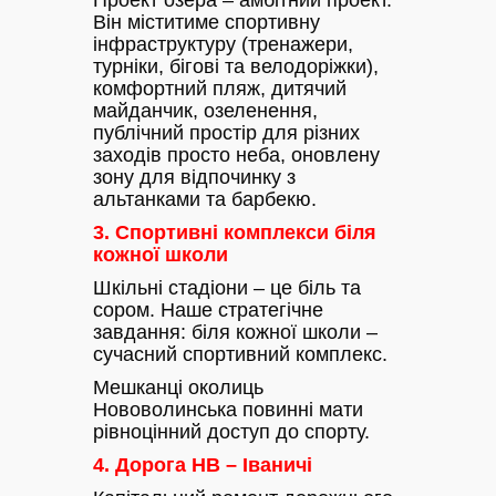
Проект озера – амбітний проект.
Він міститиме спортивну
інфраструктуру (тренажери,
турніки, бігові та велодоріжки),
комфортний пляж, дитячий
майданчик, озеленення,
публічний простір для різних
заходів просто неба, оновлену
зону для відпочинку з
альтанками та барбекю.
3. Спортивні комплекси біля
кожної школи
Шкільні стадіони – це біль та
сором. Наше стратегічне
завдання: біля кожної школи –
сучасний спортивний комплекс.
Мешканці околиць
Нововолинська повинні мати
рівноцінний доступ до спорту.
4. Дорога НВ – Іваничі