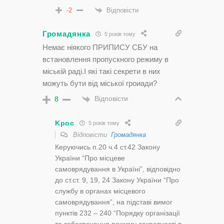
Відповісти
-2
Громадянка
5 років тому
Немає ніякого ПРИПИСУ СБУ на
встановлення пропускного режиму в
міській раді.І які такі секрети в них
можуть бути від міської гроиади?
Відповісти
8
Kpoc
5 років тому
Відповісти
Громадянка
Керуючись п.20 ч.4 ст.42 Закону
України “Про місцеве
самоврядування в Україні”, відповідно
до ст.ст. 9, 19, 24 Закону України “Про
службу в органах місцевого
самоврядування”, на підставі вимог
пунктів 232 – 240 “Порядку організації
та забезпечення режиму секретності в