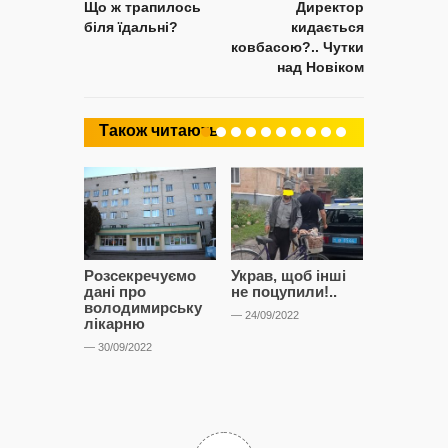
Що ж трапилось
Директор
біля їдальні?
кидається
ковбасою?.. Чутки
над Новіком
Також читають
Розсекречуємо
Украв, щоб інші
Битва за
дані про
не поцупили!..
кластерні
володимирську
чому Сап
— 24/09/2022
лікарню
і Сторон
лобіюют
— 30/09/2022
Нововол
лікарню?
— 14/09/2022