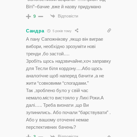
Вiтi”–бачие ,вже й назву придумано
Відповісти
9
Сандра
5 років тому
А пану Сапожнiкову ,якщо вiн виграе
вибори, необхiдно зрозумiти новi
тренди ,бо застой….
Зробiть щось надзвичайне,хоч заправку
для Тесли бiля кордону….Або щось
аналогiчне щоб наперед бачити ,а не
жити “совковими “спогадами.”
Так ,зроблено було у свiй час
немало.мiсто вистояло у Лихi Роки.А
далi….. Треба визнати ,що Ви
зупинились. Або почали “барствувати” .
Або у вашому оточеннi немае
перспективних бачень?
Відповісти
3