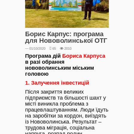
Борис Карпус: програма
для Нововолинської ОТГ
— 01/10/2020
65
2010
Програма дій
Бориса Карпуса
в разі обрання
нововолинським міським
головою
1.
Залучення інвестицій
Після закриття великих
підприємств та більшості шахт у
місті виникла проблема з
працевлаштуванням. Люди їдуть
на заробітки за кордон, виїздять
із Нововолинська. Результат –
трудова міграція, соціальна
напруга, розпад родин.