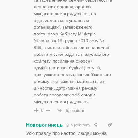
державних органах, органах
місцевого самоврядування, на
підприємствах, в установах і
організаціях”, затвердженого
постановою Кабінету Міністрів
України від 18 грудня 2013 року №
939, з метою забезпечення належної
роботи міської ради та її виконавчого
комітету, посилення охорони
адміністративної будівлі (ратуші),
пропускного та внутрішньооб’єктового
режиму, збереження матеріальних
цінностей, дотримання режиму
роботи посадових осіб органів
місцевого самоврядування
Відповісти
0
Нововолинець
5 років тому
Усю правду про настрої людей можна