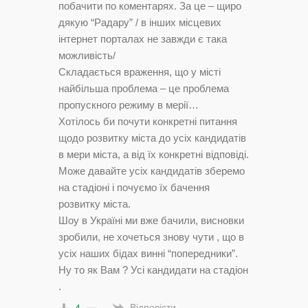
побачити по коментарях. За це – щиро
дякую “Радару” / в інших місцевих
інтернет порталах не завжди є така
можливість/
Складається враження, що у місті
найбільша проблема – це проблема
пропускного режиму в мерії…
Хотілось би почути конкретні питання
щодо розвитку міста до усіх кандидатів
в мери міста, а від їх конкретні відповіді.
Може давайте усіх кандидатів зберемо
на стадіоні і почуємо їх бачення
розвитку міста.
Шоу в Україні ми вже бачили, висновки
зробили, не хочеться знову чути , що в
усіх наших бідах винні “попередники”.
Ну то як Вам ? Усі кандидати на стадіон
.
Відповісти