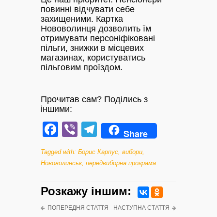
повинні відчувати себе
захищеними. Картка
Нововолинця дозволить їм
отримувати персоніфіковані
пільги, знижки в місцевих
магазинах, користуватись
пільговим проїздом.
Прочитав сам? Поділись з
іншими:
Facebook
Viber
Telegram
Share
Tagged with:
Борис Карпус
,
вибори
,
Нововолинськ
,
передвиборна програма
Розкажу iншим:
ПОПЕРЕДНЯ СТАТТЯ
НАСТУПНА СТАТТЯ