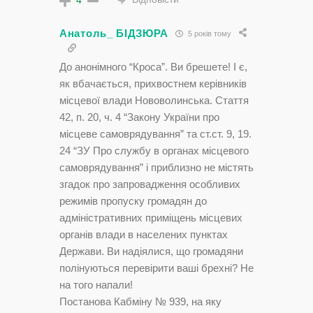
4
Анатоль_ БІДЗЮРА
5 років тому
До анонімного “Кроса”. Ви брешете! І є,
як вбачається, прихвостнем керівників
місцевої влади Нововолинська. Стаття
42, п. 20, ч. 4 “Закону України про
місцеве самоврядування” та ст.ст. 9, 19.
24 “ЗУ Про службу в органах місцевого
самоврядування” і приблизно не містять
згадок про запровадження особливих
режимів пропуску громадян до
адміністративних приміщень місцевих
органів влади в населених пунктах
Держави. Ви надіялися, що громадяни
полінуються перевірити ваші брехні? Не
на того напали!
Постанова Кабміну № 939, на яку