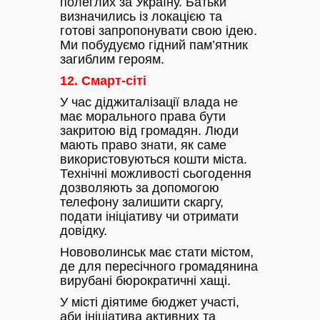
полеглих за Україну. Батьки
визначились із локацією та
готові запропонувати свою ідею.
Ми побудуємо гідний пам’ятник
загиблим героям.
12. Смарт-сіті
У час діджиталізації влада не
має морального права бути
закритою від громадян. Люди
мають право знати, як саме
використовуються кошти міста.
Технічні можливості сьогодення
дозволяють за допомогою
телефону залишити скаргу,
подати ініціативу чи отримати
довідку.
Нововолинськ має стати містом,
де для пересічного громадянина
вирубані бюрократичні хащі.
У місті діятиме бюджет участі,
аби ініціатива активних та