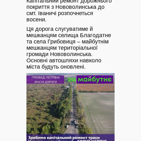
Капітальний ремонт дорожнього
покриття з Нововолинська до
смт. Іваничі розпочнеться
восени.
Ця дорога слугуватиме й
мешканцям селища Благодатне
та села Грибовиця – майбутнім
мешканцям територіальної
громади Нововолинська.
Основні автошляхи навколо
міста будуть оновлені.