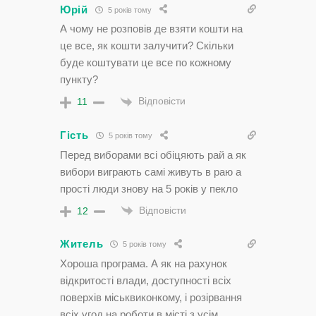
Юрій
5 років тому
А чому не розповів де взяти кошти на
це все, як кошти залучити? Скільки
буде коштувати це все по кожному
пункту?
Відповісти
11
Гість
5 років тому
Перед виборами всі обіцяють рай а як
вибори виграють самі живуть в раю а
прості люди знову на 5 років у пекло
Відповісти
12
Житель
5 років тому
Хороша програма. А як на рахунок
відкритості влади, доступності всіх
поверхів міськвиконкому, і розірвання
всіх угод на роботи в місті з усім