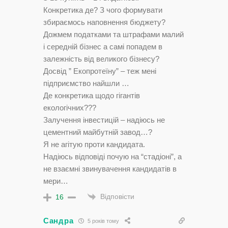
Конкретика де? З чого формувати
збираємось наповнення бюджету?
Дожмем податками та штрафами малий
і середній бізнес а самі попадем в
залежність від великого бізнесу?
Досвід ” Екопротеїну” – теж мені
підприємство найшли …
Де конкретика щодо гігантів
екологічних???
Залучення інвестицій – надіюсь не
цементний майбутній завод…?
Я не агітую проти кандидата.
Надіюсь відповіді почую на “стадіоні”, а
не взаємні звинувачення кандидатів в
мери…
Відповісти
16
Сандра
5 років тому