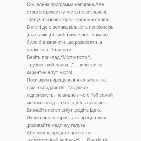
Соцiальна программа непогана.Але
стратегii розвитку мiста не визначенi.
“Залучати iнвесторiв”- загальнi слова.
В мiстi де е велика кiлькiсть пенсiонерiв
,шахтарiв ,безробiтних жiнок- бажано
було б визначити ,що розвивати ,а
потiм ,кого Залучати.
Берiть приклад “Мiсто-тicто “,
“грузинсткий лаваш ,”…виросли за
карантин.а тут мiсто!
Поки ,крiм вирощування сiльгосп. на
дом господарствi , та дiючих
пiдприемств,-не видно нiчого.Той самий
молокозавод стоiть ,а десь працюе…
Вивчайте попит ,збут ,родiть iдею.
Якщо наша лiкарня така процвiтаюча
,розивайте медичну галузь.
Або можна продати патент на
“вологостiйкий асфальт”…..Привiт вiд