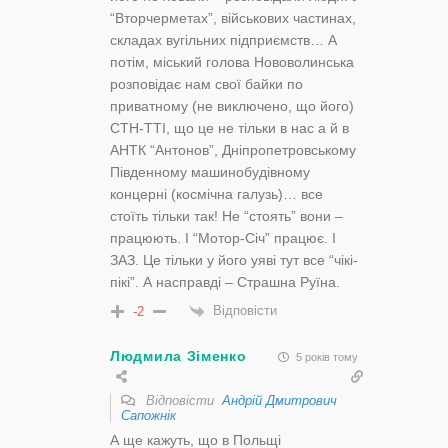
“Вторчерметах”, військових частинах,
складах вугільних підприємств… А
потім, міський голова Нововолинська
розповідає нам свої байки по
приватному (не виключено, що його)
СТН-ТТІ, що це не тільки в нас а й в
АНТК “Антонов”, Дніпропетровському
Південному машинобудівному
концерні (космічна галузь)… все
стоїть тільки так! Не “стоять” вони –
працюють. І “Мотор-Січ” працює. І
ЗАЗ. Це тільки у його уяві тут все “чікі-
пікі”. А насправді – Страшна Руїна.
Відповісти
-2
Людмила Зіменко
5 років тому
Відповісти
Андрій Дмитрович
Сапожнік
А ще кажуть, що в Польщі