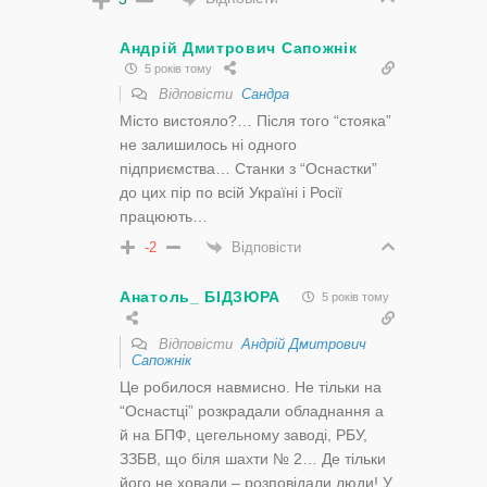
Андрій Дмитрович Сапожнік
5 років тому
Відповісти
Сандра
Місто вистояло?… Після того “стояка”
не залишилось ні одного
підприємства… Станки з “Оснастки”
до цих пір по всій Україні і Росії
працюють…
Відповісти
-2
Анатоль_ БІДЗЮРА
5 років тому
Відповісти
Андрій Дмитрович
Сапожнік
Це робилося навмисно. Не тільки на
“Оснастці” розкрадали обладнання а
й на БПФ, цегельному заводі, РБУ,
ЗЗБВ, що біля шахти № 2… Де тільки
його не ховали – розповідали люди! У