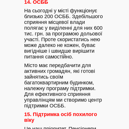
14. ОСББ
На сьогодні у місті функціонує
близько 200 ОСББ. Здебільшого
сприяння місцевої влади
полягає у виділенні для них 600
тис. грн. за програмою дольової
участі. Проте скористатись нею
може далеко не кожен, буває
вигідніше і швидше вирішити
питання самостійно.
Місто має передбачити для
активних громадян, які готові
зайнятись своїм
багатоквартирним будинком,
належну програму підтримки.
Для ефективного сприяння
управлінцям ми створимо центр
підтримки ОСББ.
15. Підтримка осіб похилого
віку
Це наш пріоритет. Пенсіонери