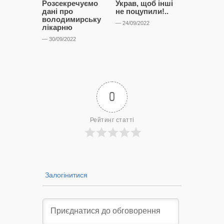
Розсекречуємо
Украв, щоб інші
Битва за
дані про
не поцупили!..
кластерні
володимирську
чому Сап
— 24/09/2022
лікарню
і Сторон
лобіюют
— 30/09/2022
Нововол
лікарню?
— 14/09/2022
0
Рейтинг статті
Залогінитися