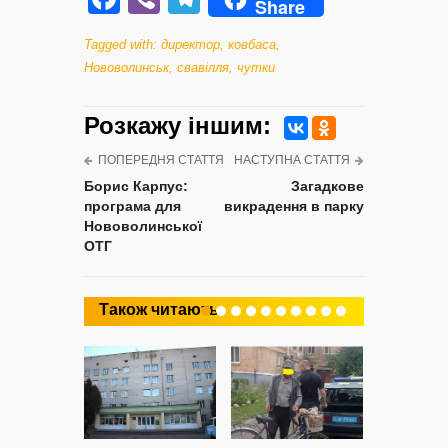
Share
Tagged with:
директор
,
ковбаса
,
Нововолинськ
,
свавілля
,
чутки
Розкажу iншим:
ПОПЕРЕДНЯ СТАТТЯ
НАСТУПНА СТАТТЯ
Борис Карпус:
Загадкове
програма для
викрадення в парку
Нововолинської
ОТГ
Також читають