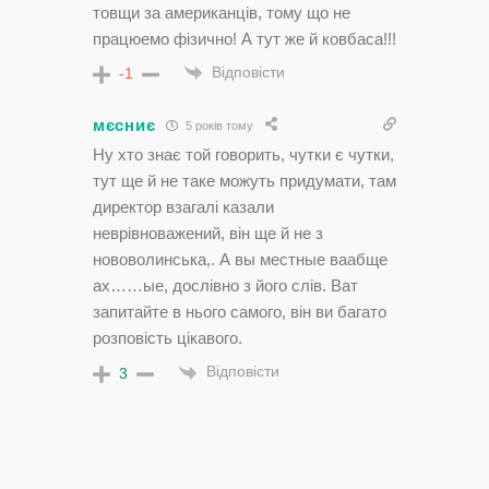
товщи за американцiв, тому що не
працюемо фiзично! А тут же й ковбаса!!!
Відповісти
-1
мєсниє
5 років тому
Ну хто знає той говорить, чутки є чутки,
тут ще й не таке можуть придумати, там
директор взагалі казали
неврівноважений, він ще й не з
нововолинська,. А вы местные ваабще
ах……ые, дослівно з його слів. Ват
запитайте в нього самого, він ви багато
розповість цікавого.
Відповісти
3