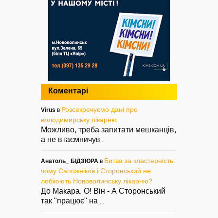
Коментарі
Розсекречуємо дані про
Virus
в
володимирську лікарню
Можливо, треба запитати мешканців,
а не втаємничув
...
Битва за кластерність:
Анатоль_ БІДЗЮРА
в
чому Сапожніков і Сторонський не
лобіюють Нововолинську лікарню?
До Макара. О! Він - А Сторонський
так "працює" на
...