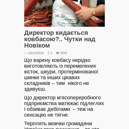
Директор кидається
ковбасою?.. Чутки над
Новіком
— 03/10/2020
3
2843
Що варену ковбасу нерідко
виготовляють із перемелених
кісток, шкури, протермінованої
шинки та інших цікавих
складників – тим нікого не
здивуєш.
Що директор м’ясопереробного
підприємства матюкає підлеглих
і обзиває дебілами – теж на
сенсацію не тягне.
Терплять мовчки громадяни