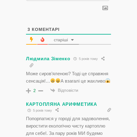
3
КОМЕНТАРІ
старіші
Людмила Зіменко
5 років тому
Може сиров’яленою? Тоді це справжня
сенсація!…
А взагалі це жахливо
Відповісти
2
КАРТОПЛЯНА АРИФМЕТИКА
5 років тому
Попорпатися у городi для задоволення,
виростити екологiчно чисту картоплю
для себе!. За пару рокiв МИ будемо