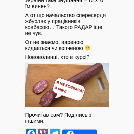
України таке знущання – то хто
їм винен?
А от що начальство спересердя
жбурляє у працівників
ковбасою… Такого РАДАР іще
не чув.
От не знаємо, вареною
кидається чи копченою
Нововолинці, хто в курсі?
Прочитав сам? Поділись з
іншими:
Facebook
Viber
Telegram