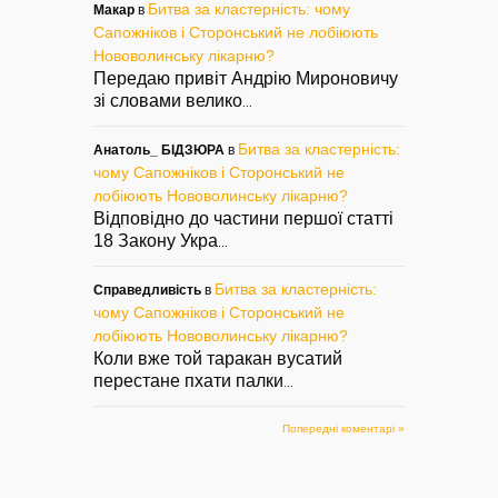
Битва за кластерність: чому
Макар
в
Сапожніков і Сторонський не лобіюють
Нововолинську лікарню?
Передаю привіт Андрію Мироновичу
зі словами велико
...
Битва за кластерність:
Анатоль_ БІДЗЮРА
в
чому Сапожніков і Сторонський не
лобіюють Нововолинську лікарню?
Відповідно до частини першої статті
18 Закону Укра
...
Битва за кластерність:
Справедливість
в
чому Сапожніков і Сторонський не
лобіюють Нововолинську лікарню?
Коли вже той таракан вусатий
перестане пхати палки
...
Попередні коментарі »