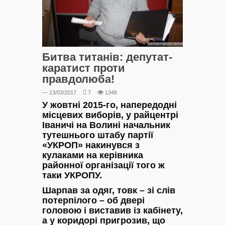
Битва титанів: депутат-
каратист проти
правдолюба!
— 13/03/2017
7
1348
У жовтні 2015-го, напередодні
місцевих виборів, у райцентрі
Іваничі на Волині начальник
тутешнього штабу партії
«УКРОП» накинувся з
кулаками на керівника
районної організації того ж
таки УКРОПУ.
Шарпав за одяг, товк – зі слів
потерпілого – об двері
головою і виставив із кабінету,
а у коридорі пригрозив, що