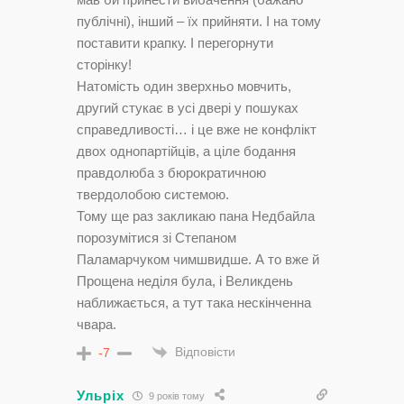
публічні), інший – їх прийняти. І на тому
поставити крапку. І перегорнути
сторінку!
Натомість один зверхньо мовчить,
другий стукає в усі двері у пошуках
справедливості… і це вже не конфлікт
двох однопартійців, а ціле бодання
правдолюба з бюрократичною
твердолобою системою.
Тому ще раз закликаю пана Недбайла
порозумітися зі Степаном
Паламарчуком чимшвидше. А то вже й
Прощена неділя була, і Великдень
наближається, а тут така нескінченна
чвара.
Відповісти
-7
Ульріх
9 років тому