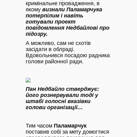
кримінальне провадження, в
якому
визнали Паламарчука
потерпілим і навіть
готували проект
повідомлення Недбайлові про
підозру.
А можливо, сам не схотів
засідати в облраді.
Вдовольнився посадою радника
голови районної ради.
Пан Недбайло стверджує:
його рознервували тоді у
штабі голосні вказівки
голови організації…
Тим часом
Паламарчук
поставив собі за мету домогтися