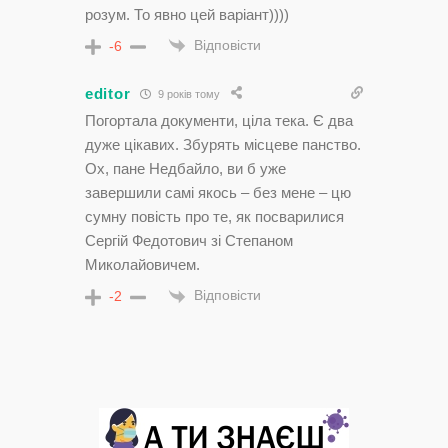
розум. То явно цей варіант))))
Відповісти
-6
editor
9 років тому
Погортала документи, ціла тека. Є два
дуже цікавих. Збурять місцеве панство.
Ох, пане Недбайло, ви б уже
завершили самі якось – без мене – цю
сумну повість про те, як посварилися
Сергій Федотович зі Степаном
Миколайовичем.
Відповісти
-2