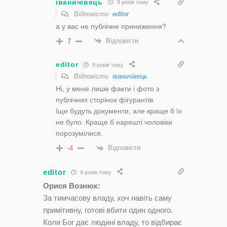
іваничівець
9 років тому
Відповісти
editor
а у вас не публічне приниження?
Відповісти
7
editor
9 років тому
Відповісти
іваничівець
Ні, у мене лише факти і фото з
публічних сторінок фігурантів.
Іще будуть документи, але краще б їх
не було. Краще б нарешті чоловіки
порозумілися.
Відповісти
-4
editor
9 років тому
Орися Вознюк:
За тимчасову владу, хоч навіть саму
примітивну, готові вбити один одного.
Коли Бог дає людині владу, то відбирає