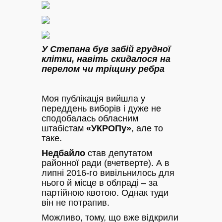
У Степана був забій грудної
клітки, навіть скидалося на
перелом чи тріщину ребра
Моя публікація вийшла у
переддень виборів і дуже не
сподобалась обласним
штабістам
«УКРОПу»
, але то
таке.
Недбайло
став депутатом
районної ради (вчетверте). А в
липні 2016-го вивільнилось для
нього й місце в облраді – за
партійною квотою. Однак туди
він не потрапив.
Можливо, тому, що вже відкрили