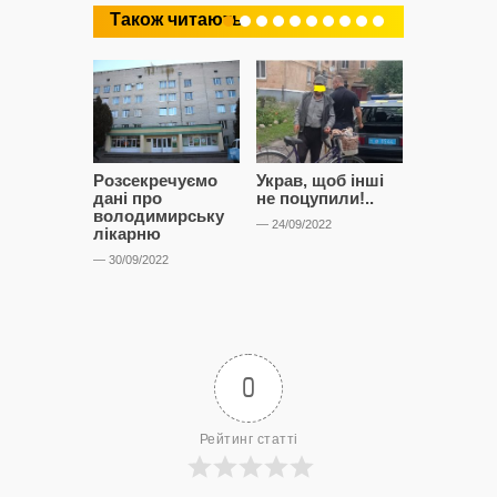
Також читають
Розсекречуємо
Украв, щоб інші
Битва за
дані про
не поцупили!..
кластерні
володимирську
чому Сап
— 24/09/2022
лікарню
і Сторон
лобіюют
— 30/09/2022
Нововол
лікарню?
— 14/09/2022
0
Рейтинг статті