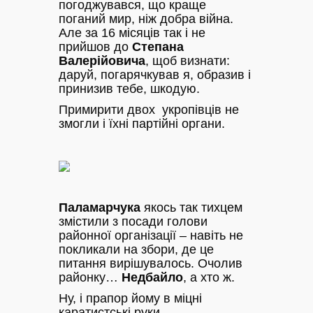
погоджувався, що краще
поганий мир, ніж добра війна.
Але за 16 місяців так і не
прийшов до
Степана
Валерійовича
, щоб визнати:
даруй, погарячкував я, образив і
принизив тебе, шкодую.
Примирити двох укропівців не
змогли і їхні партійні органи.
Паламарчука
якось так тихцем
змістили з посади голови
районної організації – навіть не
покликали на збори, де це
питання вирішувалось. Очолив
районку…
Недбайло
, а хто ж.
Ну, і прапор йому в міцні
каратистські руки.