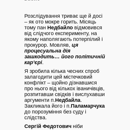
Розслідування триває ще й досі
– як ото мокре горить. Місяць
тому пан
Недбайло
відмовився
від слідчого експерименту, на
якому наполягають потерпілий і
прокурор. Мовляв,
ця
процесуальна дія
зашкодить… його політичній
кар’єрі
.
Я зробила кілька чесних спроб
залагодити цей містечковий
конфлікт – щойно дізнавшися
про нього від кількох іваничівців,
розпитавши свідків і вислухавши
аргументи п.
Недбайла
.
Закликала його і п.
Паламарчука
до порозуміння без суду і
слідства.
Сергій Федотович
ніби