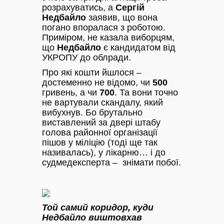
розрахуватись, а
Сергій
Недбайло
заявив, що вона
погано впоралася з роботою.
Приміром, не казала виборцям,
що
Недбайло
є кандидатом від
УКРОПУ до облради.
Про які кошти йшлося –
достеменно не відомо, чи
500
гривень, а чи
700
. Та вони точно
не вартували скандалу, який
вибухнув. Бо брутально
виставлений за двері штабу
голова районної організації
пішов у міліцію (тоді ще так
називалась), у лікарню… і до
судмедексперта – знімати побої.
Той самий коридор, куди
Недбайло виштовхав