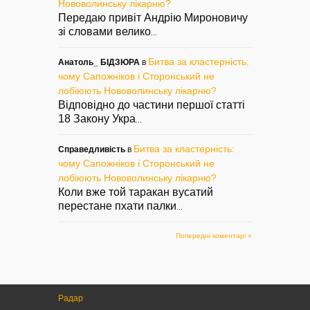
Нововолинську лікарню?
Передаю привіт Андрію Мироновичу
зі словами велико
...
Битва за кластерність:
Анатоль_ БІДЗЮРА
в
чому Сапожніков і Сторонський не
лобіюють Нововолинську лікарню?
Відповідно до частини першої статті
18 Закону Укра
...
Битва за кластерність:
Справедливість
в
чому Сапожніков і Сторонський не
лобіюють Нововолинську лікарню?
Коли вже той таракан вусатий
перестане пхати палки
...
Попередні коментарі »
Радар