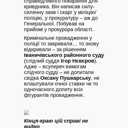
справедливого покарання для
кривдника. Він написав силу-
силенну заяв і скарг у міліцію/
поліцію, у прокуратуру – аж до
Генеральної. Побував на
прийомі у прокурора області.
Кримінальне провадження у
поліції то закривали… то знову
відкривали – за рішенням
Іваничівського районного суду
(слідчий суддя
Ігор Нєвєров
).
Адже – всупереч вимогам
слідчого судді – не допитали
свідка
Оксану Пушкарську
, не
влаштували очної ставки чи то
одночасного допиту всіх
фігурантів провадження.
Кінця-краю цій справі не
видно