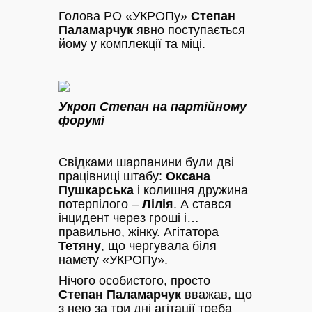
Голова РО «УКРОПу»
Степан
Паламарчук
явно поступається
йому у комплекції та міці.
Укроп Степан на партійному
форумі
Свідками шарпанини були дві
працівниці штабу:
Оксана
Пушкарська
і колишня дружина
потерпілого –
Лілія
. А стався
інцидент через гроші і…
правильно, жінку. Агітатора
Тетяну
, що чергувала біля
намету «УКРОПу».
Нічого особистого, просто
Степан Паламарчук
вважав, що
з нею за три дні агітації треба