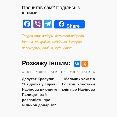
Прочитав сам? Поділись з
іншими:
Facebook
Viber
Telegram
Share
Tagged with:
вибори
,
депутат райради
,
Іваничі
,
конфлікт
,
недбайло
,
Нєвєров
,
паламарчук
,
поліція
,
суд
,
укроп
Розкажу iншим:
ПОПЕРЕДНЯ СТАТТЯ
НАСТУПНА СТАТТЯ
Депутат Красуля:
Мальчик хочет в
"На допит у справі
Ростов. Ульотний
Насірова викличте
кліп про Насірова
Палицю - хай
розповість про
мільйон доларів!"