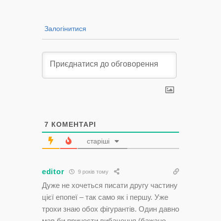
Залогінитися
7
КОМЕНТАРІ
старіші
editor
9 років тому
Дуже не хочеться писати другу частину
цієї епопеї – так само як і першу. Уже
трохи знаю обох фігурантів. Один давно
мав би принести вибачення (бажано