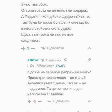
Знаю теж обох.
Стьопа зовсім не ангелик і не подарок.
А Федотич якби дійсно щедро заїхав, то
там було би щось більше,як синяки, бо
в нього серйозна сила удару.
Щось там трохи не так, не все
сходиться.
Відповісти
9
editor
9 років тому
Відповісти
Ульріх
підозра на перелом ребра – це мало?
Прилюдне приниження – це мало?
Ангеликів узагалі нема, і всі ми – не
подарунок. Та це не причина для
насильства і свавілля.
Відповісти
-5