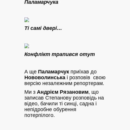
Паламарчука
Ті самі двері…
Конфлікт трапився отут
А ще
Паламарчук
приїхав до
Нововолинська
і розповів свою
версію незалежним репортерам.
Ми з
Андрієм Рязановим
, що
записав Степанову розповідь на
відео, бачили ті синці, садна і
непідробне обурення
потерпілого.