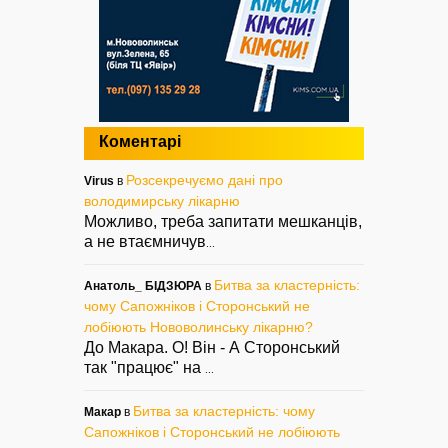
Коментарі
Розсекречуємо дані про
Virus
в
володимирську лікарню
Можливо, треба запитати мешканців,
а не втаємничув
...
Битва за кластерність:
Анатоль_ БІДЗЮРА
в
чому Сапожніков і Сторонський не
лобіюють Нововолинську лікарню?
До Макара. О! Він - А Сторонський
так "працює" на
...
Битва за кластерність: чому
Макар
в
Сапожніков і Сторонський не лобіюють