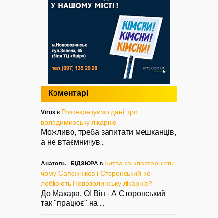
Коментарі
Розсекречуємо дані про
Virus
в
володимирську лікарню
Можливо, треба запитати мешканців,
а не втаємничув
...
Битва за кластерність:
Анатоль_ БІДЗЮРА
в
чому Сапожніков і Сторонський не
лобіюють Нововолинську лікарню?
До Макара. О! Він - А Сторонський
так "працює" на
...