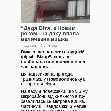
“Дядя Вітя, з Новим
роком!” Із даху впала
величезна вишка
— 10/01/2017
1
1598
Вишка, що належить луцькій
фірмі “Візор”, ледь не
повбивала нововолинців під
час падіння.
Ця надзвичайна пригода
трапилась у
Нововолинську
в
ніч проти 4 січня.
На даху 9-поверхівки, що у 5-му
мікрорайоні, від сильного вітру
завалилась 18-метрова вишка.
Частину її – завдовжки 6 метрів –