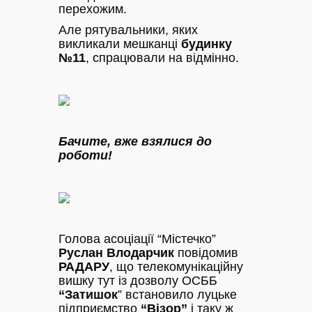
перехожим.
Але рятувальники, яких
викликали мешканці
будинку
№11
, спрацювали на відмінно.
Бачите, вже взялися до
роботи!
Голова асоціації “Містечко”
Руслан Влодарчик
повідомив
РАДАРУ
, що телекомунікаційну
вишку тут із дозволу ОСББ
“Затишок
” встановило луцьке
підприємство
“Візор”
і таку ж