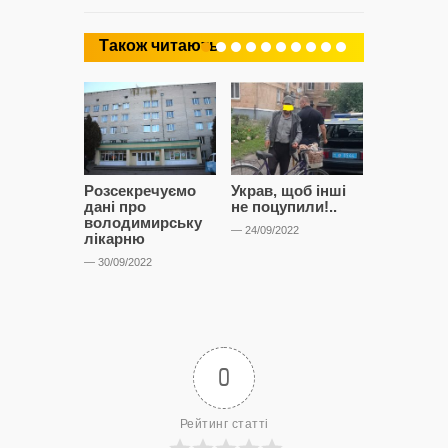
Також читають
Розсекречуємо
Украв, щоб інші
Битва за
дані про
не поцупили!..
кластерні
володимирську
чому Сап
— 24/09/2022
лікарню
і Сторон
лобіюют
— 30/09/2022
Нововол
лікарню?
— 14/09/2022
0
Рейтинг статті