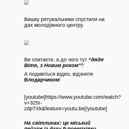
Вишку рятувальники спустили на
дах молодіжного центру.
Ви спитаєте, а до чого тут
“дядя
Вітя, з Новим роком”
?
А подивіться відео, відзняте
Влодарчиком
!
[youtube]https://www.youtube.com/watch?
v=325r-
zdpTXk&feature=youtu.be[/youtube]
На світлинах: це міський
пейзаж із даху 9-поверхівки…