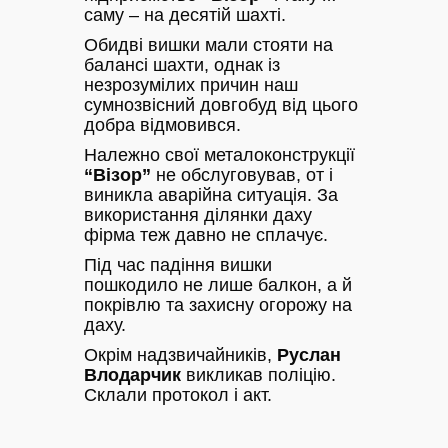
саму – на десятій шахті.
Обидві вишки мали стояти на
балансі шахти, однак із
незрозумілих причин наш
сумнозвісний довгобуд від цього
добра відмовився.
Належно свої металоконструкції
“Візор”
не обслуговував, от і
виникла аварійна ситуація. За
використання ділянки даху
фірма теж давно не сплачує.
Під час падіння вишки
пошкодило не лише балкон, а й
покрівлю та захисну огорожу на
даху.
Окрім надзвичайників,
Руслан
Влодарчик
викликав поліцію.
Склали протокол і акт.