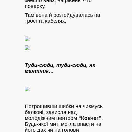
знесло вниз, на рівень 7-го
поверху.
Там вона й розгойдувалась на
тросі та кабелях.
Туди-сюди, туди-сюди, як
маятник…
Потрощивши шибки на чиємусь
балконі, зависла над
молодіжним центром
“Ковчег”
.
Будь-якої миті могла впасти на
його дах чи на голови