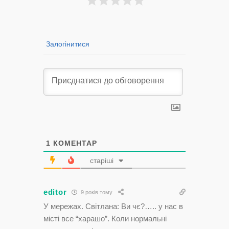
Залогінитися
1
КОМЕНТАР
старіші
editor
9 років тому
У мережах. Світлана: Ви чє?….. у нас в
місті все “харашо”. Коли нормальні