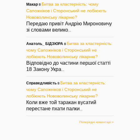
Битва за кластерність: чому
Макар
в
Сапожніков і Сторонський не лобіюють
Нововолинську лікарню?
Передаю привіт Андрію Мироновичу
зі словами велико
...
Битва за кластерність:
Анатоль_ БІДЗЮРА
в
чому Сапожніков і Сторонський не
лобіюють Нововолинську лікарню?
Відповідно до частини першої статті
18 Закону Укра
...
Битва за кластерність:
Справедливість
в
чому Сапожніков і Сторонський не
лобіюють Нововолинську лікарню?
Коли вже той таракан вусатий
перестане пхати палки
...
Попередні коментарі »