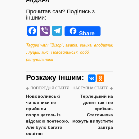
РАДАРА
Прочитав сам? Поділись з
іншими:
Facebook
Viber
Telegram
Share
Tagged with:
"Візор"
,
аварія
,
вишка
,
влодарчик
,
луцьк
,
мнс
,
Нововолинськ
,
осбб
,
рятувальники
Розкажу iншим:
ПОПЕРЕДНЯ СТАТТЯ
НАСТУПНА СТАТТЯ
Нововолинські
Терлецький на
чиновники не
допит так і не
прийшли
приїхав.
попрощатись із
Статочнюка
відомою поетесою.
можуть випустити
Але було багато
завтра
освітян