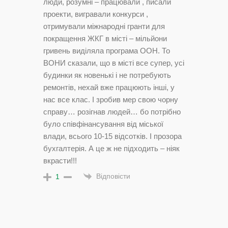
люди, розумні – працювали , писали
проекти, вигравали конкурси ,
отримували міжнародні гранти для
покращення ЖКГ в місті – мільйони
гривень виділяла програма ООН. То
ВОНИ сказали, що в місті все супер, усі
будинки як новенькі і не потребують
ремонтів, нехай вже працюють інші, у
нас все клас. І зробив мер свою чорну
справу… розігнав людей… бо потрібно
було співфінансування від міської
влади, всього 10-15 відсотків. І прозора
бухгалтерія. А це ж не підходить – ніяк
вкрасти!!!
Відповісти
1