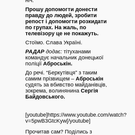
ніч.
Прошу допомогти донести
правду до людей, зробити
репост і допомогти розкидати
по групах. На жаль, по
телевізору це не покажуть.
Стоїмо. Слава Україні.
РАДАР
додає:
тітуханами
командує начальник донецької
поліції
Аброськін.
До речі. “Беркутівця” з таким
самим прізвищем –
Аброськін
судять за вбивство майданівців,
зокрема, волинянина
Сергія
Байдовського.
[youtube]https://www.youtube.com/watch?
v=5pwB3GtcKyw[/youtube]
Прочитав сам? Поділись з