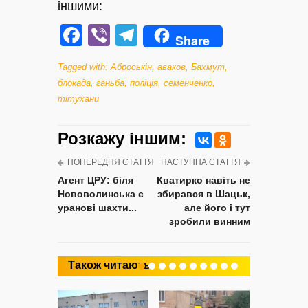
іншими:
Facebook
Viber
Telegram
Share
Tagged with:
Аброськін
,
аваков
,
Бахмут
,
блокада
,
ганьба
,
поліція
,
семенченко
,
тітухани
Розкажу iншим:
ПОПЕРЕДНЯ СТАТТЯ
НАСТУПНА СТАТТЯ
Агент ЦРУ: біля
Кватирко навіть не
Нововолинська є
збирався в Шацьк,
уранові шахти...
але його і тут
зробили винним
Також читають