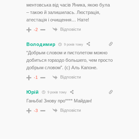
ментовська від часів Яника, якою була
– такою й залишилась. Люстрація,
атестація і очищення… Нате!
Відповісти
-2
Володимир
9 років тому
“Добрым словом и пистолетом можно
добиться гораздо большего, чем просто
добрым словом”. (с) Аль Капоне.
Відповісти
-1
Юрій
9 років тому
Ганьба! Знову про**** Майдан!
Відповісти
-3