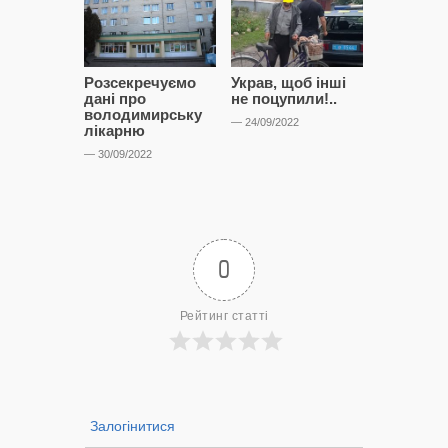
Розсекречуємо
Украв, щоб інші
Битва за
дані про
не поцупили!..
кластерні
володимирську
чому Сап
— 24/09/2022
лікарню
і Сторон
лобіюют
— 30/09/2022
Нововол
лікарню?
— 14/09/2022
0
Рейтинг статті
Залогінитися