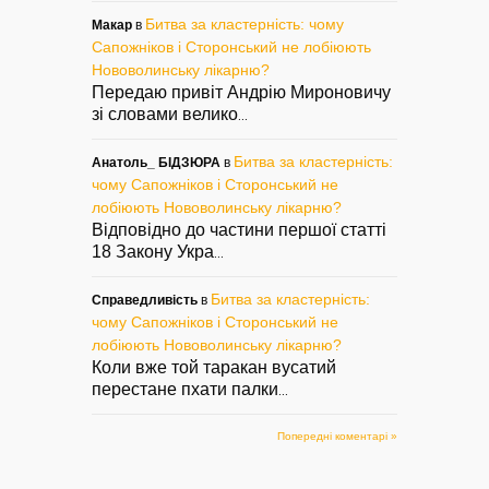
Битва за кластерність: чому
Макар
в
Сапожніков і Сторонський не лобіюють
Нововолинську лікарню?
Передаю привіт Андрію Мироновичу
зі словами велико
...
Битва за кластерність:
Анатоль_ БІДЗЮРА
в
чому Сапожніков і Сторонський не
лобіюють Нововолинську лікарню?
Відповідно до частини першої статті
18 Закону Укра
...
Битва за кластерність:
Справедливість
в
чому Сапожніков і Сторонський не
лобіюють Нововолинську лікарню?
Коли вже той таракан вусатий
перестане пхати палки
...
Попередні коментарі »