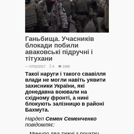
Ганьбища. Учасників
блокади побили
аваковські підручні і
тітухани
— 07/02/2017
4
1099
Такої наруги і такого свавілля
влади не могли навіть уявити
захисники України, які
донедавна воювали на
східному фронті, а нині
блокують залізницю в районі
Бахмута.
Нардеп
Семен Семенченко
повідомляє:
– Минуло два тижні з початку