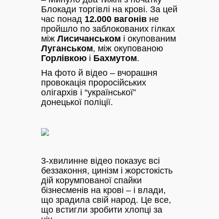
Блокади торгівлі на крові. За цей
час понад
12.000 вагонів
не
пройшло по заблокованих гілках
між
Лисичанськом
і окупованим
Луганськом
, між окупованою
Горлівкою
і
Бахмутом
.
На фото й відео – вчорашня
провокація проросійських
олігархів і “української”
донецької поліції.
3-хвилинне відео показує всі
беззаконня, цинізм і жорстокість
дій корумпованої спайки
бізнесменів на крові – і влади,
що зрадила свій народ. Це все,
що встигли зробити хлопці за