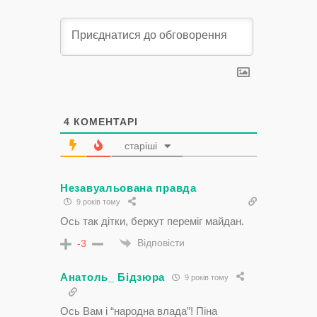
4
КОМЕНТАРІ
старіші
Незавуальована правда
9 років тому
Ось так дітки, беркут переміг майдан.
Відповісти
-3
Анатоль_ Бідзюра
9 років тому
Ось Вам і “народна влада”! Піна