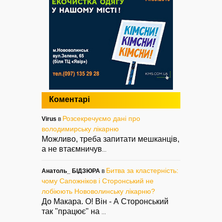
Коментарі
Розсекречуємо дані про
Virus
в
володимирську лікарню
Можливо, треба запитати мешканців,
а не втаємничув
...
Битва за кластерність:
Анатоль_ БІДЗЮРА
в
чому Сапожніков і Сторонський не
лобіюють Нововолинську лікарню?
До Макара. О! Він - А Сторонський
так "працює" на
...