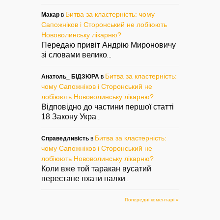
Битва за кластерність: чому
Макар
в
Сапожніков і Сторонський не лобіюють
Нововолинську лікарню?
Передаю привіт Андрію Мироновичу
зі словами велико
...
Битва за кластерність:
Анатоль_ БІДЗЮРА
в
чому Сапожніков і Сторонський не
лобіюють Нововолинську лікарню?
Відповідно до частини першої статті
18 Закону Укра
...
Битва за кластерність:
Справедливість
в
чому Сапожніков і Сторонський не
лобіюють Нововолинську лікарню?
Коли вже той таракан вусатий
перестане пхати палки
...
Попередні коментарі »