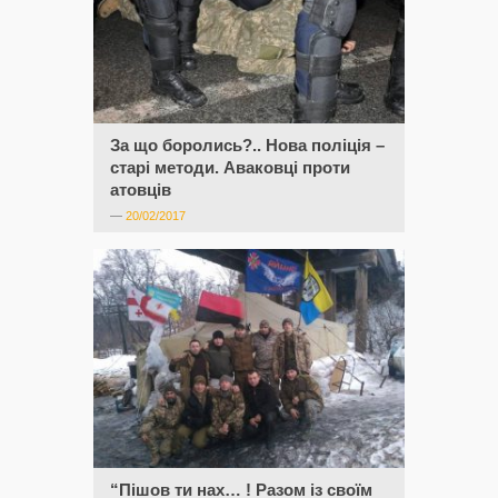
За що боролись?.. Нова поліція –
старі методи. Аваковці проти
атовців
—
20/02/2017
“Пішов ти нах… ! Разом із своїм