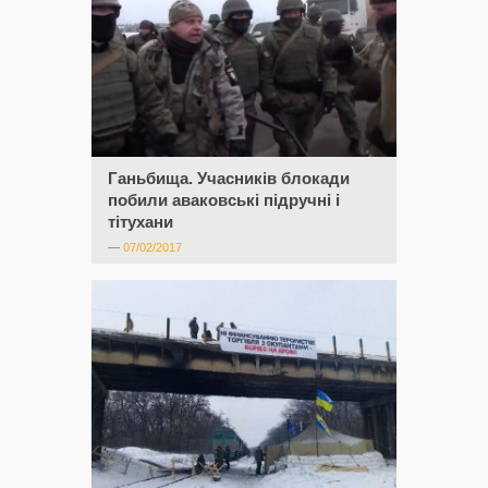
Ганьбища. Учасників блокади
побили аваковські підручні і
тітухани
—
07/02/2017