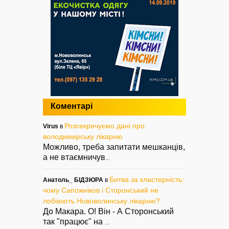
Коментарі
Розсекречуємо дані про
Virus
в
володимирську лікарню
Можливо, треба запитати мешканців,
а не втаємничув
...
Битва за кластерність:
Анатоль_ БІДЗЮРА
в
чому Сапожніков і Сторонський не
лобіюють Нововолинську лікарню?
До Макара. О! Він - А Сторонський
так "працює" на
...