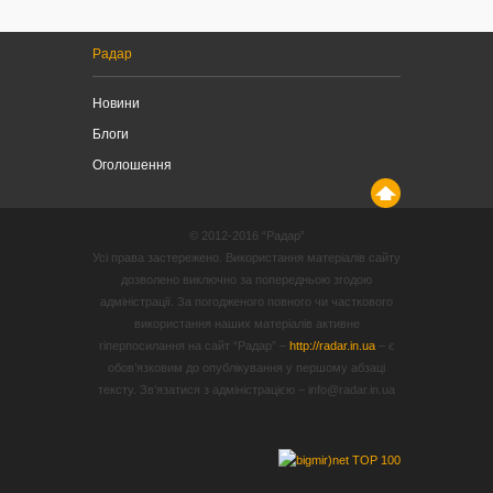
Радар
Новини
Блоги
Оголошення
© 2012-2016 “Радар”
Усі права застережено. Використання матеріалів сайту
дозволено виключно за попередньою згодою
адміністрації. За погодженого повного чи часткового
використання наших матеріалів активне
гіперпосилання на сайт “Радар” –
http://radar.in.ua
– є
обов’язковим до опублікування у першому абзаці
тексту. Зв’язатися з адміністрацією – info@radar.in.ua