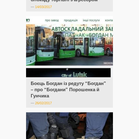
—
14/03/2017
Боєць Богдан із редуту “Богдан”
– про “Богдани” Порошенка й
Гунчика
—
26/02/2017