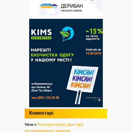
Коментарі
Розсекречуємо дані про
Virus
в
володимирську лікарню