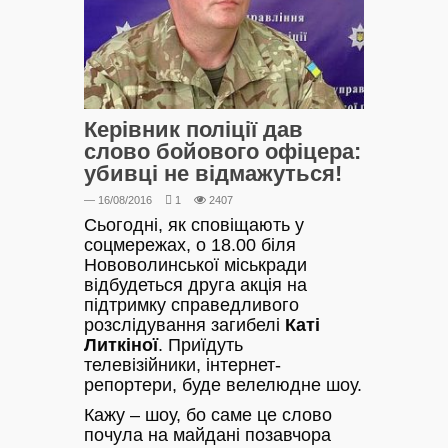
Керівник поліції дав
слово бойового офіцера:
убивці не відмажуться!
— 16/08/2016
1
2407
Сьогодні, як сповіщають у
соцмережах, о 18.00 біля
Нововолинської міськради
відбудеться друга акція на
підтримку справедливого
розслідування загибелі
Каті
Литкіної
. Приїдуть
телевізійники, інтернет-
репортери, буде велелюдне шоу.
Кажу – шоу, бо саме це слово
почула на майдані позавчора