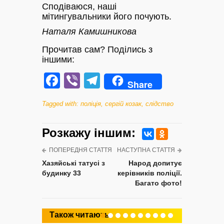
Сподіваюся, наші
мітингувальники його почують.
Наталя Камишникова
Прочитав сам? Поділись з
іншими:
Facebook
Viber
Telegram
Share
Tagged with:
поліція
,
сергій козак
,
слідство
Розкажу iншим:
ПОПЕРЕДНЯ СТАТТЯ
НАСТУПНА СТАТТЯ
Хазяйські татусі з
Народ допитує
будинку 33
керівників поліції.
Багато фото!
Також читають