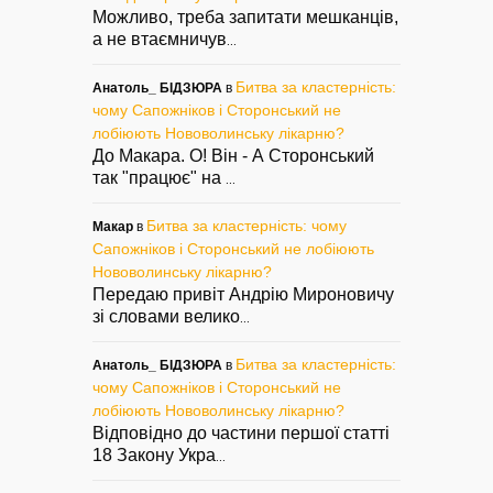
Можливо, треба запитати мешканців,
а не втаємничув
...
Битва за кластерність:
Анатоль_ БІДЗЮРА
в
чому Сапожніков і Сторонський не
лобіюють Нововолинську лікарню?
До Макара. О! Він - А Сторонський
так "працює" на
...
Битва за кластерність: чому
Макар
в
Сапожніков і Сторонський не лобіюють
Нововолинську лікарню?
Передаю привіт Андрію Мироновичу
зі словами велико
...
Битва за кластерність:
Анатоль_ БІДЗЮРА
в
чому Сапожніков і Сторонський не
лобіюють Нововолинську лікарню?
Відповідно до частини першої статті
18 Закону Укра
...