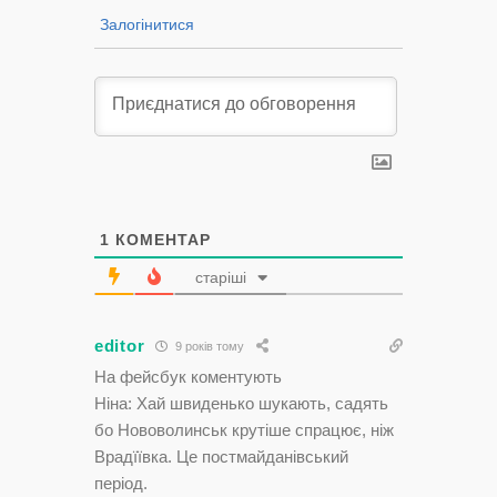
Залогінитися
1
КОМЕНТАР
старіші
editor
9 років тому
На фейсбук коментують
Ніна: Хай швиденько шукають, садять
бо Нововолинськ крутіше спрацює, ніж
Врадїївка. Це постмайданівський
період.