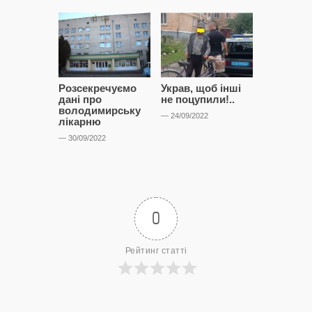
Розсекречуємо
Украв, щоб інші
Битва за
дані про
не поцупили!..
кластерні
володимирську
чому Сап
— 24/09/2022
лікарню
і Сторон
лобіюют
— 30/09/2022
Нововол
лікарню?
— 14/09/2022
0
Рейтинг статті