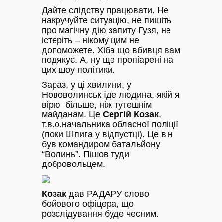
Дайте слідству працювати. Не
накручуйте ситуацію, не пишіть
про магічну дію запиту Гузя, не
істеріть – нікому цим не
допоможете. Хіба що вбивця вам
подякує. А, ну ще пропіарені на
цих шоу політики.
Зараз, у ці хвилини, у
Нововолинськ їде людина, якій я
вірю більше, ніж тутешнім
майданам. Це
Сергій Козак
,
т.в.о.начальника обласної поліції
(поки Шпига у відпустці). Це він
був командиром батальйону
“Волинь”. Пішов туди
добровольцем.
Козак
дав РАДАРУ слово
бойового офіцера, що
розслідування буде чесним.