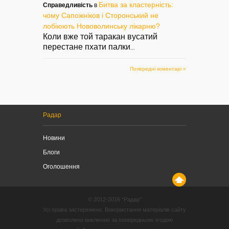
Битва за кластерність:
Справедливість
в
чому Сапожніков і Сторонський не
лобіюють Нововолинську лікарню?
Коли вже той таракан вусатий
перестане пхати палки
...
Попередні коментарі »
Радар
Новини
Блоги
Оголошення
© 2012-2016 “Радар”
Усі права застережено. Використання матеріалів сайту
дозволено виключно за попередньою згодою