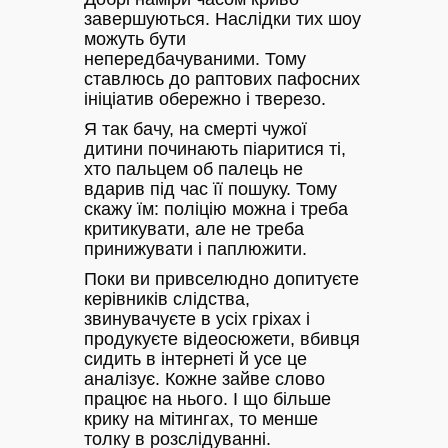
завершуються. Наслідки тих шоу
можуть бути
непередбачуваними. Тому
ставлюсь до раптових пафосних
ініціатив обережно і тверезо.
Я так бачу, на смерті чужої
дитини починають піаритися ті,
хто пальцем об палець не
вдарив під час її пошуку. Тому
скажу їм: поліцію можна і треба
критикувати, але не треба
принижувати і паплюжити.
Поки ви привселюдно допитуєте
керівників слідства,
звинувачуєте в усіх гріхах і
продукуєте відеосюжети, вбивця
сидить в інтернеті й усе це
аналізує. Кожне зайве слово
працює на нього. І що більше
крику на мітингах, то менше
толку в розслідуванні.