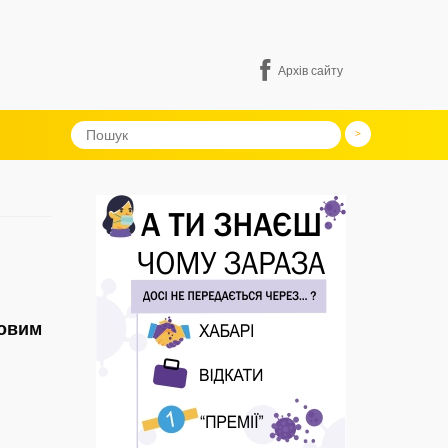
Архів сайту
новим