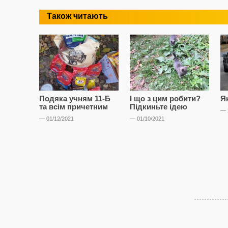
Також читають
Подяка учням 11-Б
І що з цим робити?
Я
та всім причетним
Підкиньте ідею
— 
— 01/12/2021
— 01/10/2021