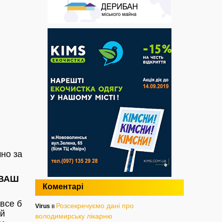
шно за
 ВАШ
Коментарі
 все б
Розсекречуємо дані про
Virus
в
ий
володимирську лікарню