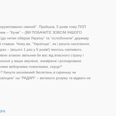
 “корумпованих свиней”. Прийшов, 5 років тому ПОП
ним – “Кучм” – (ВИ ПОБАЧИТЕ ЗОВСІМ ІНШОГО
(до нитки обікрав Україну” та “ослобонили” державу
і ставши. Чому ви, “Українцю”, як і решта населення,
х – (всього 1 раз у 5 років!) якогось сміливого,
ивою атакою звільнив би вас від власного страху і
коєння у ваше змучене, зневірене і розчароване
сними виборчими помилками, серце?
те? Кинути анонімнмй бюлетень в скриньку чи
раїнцем” на “РАДАРІ” – великого розуму та відваги не
ЮРА