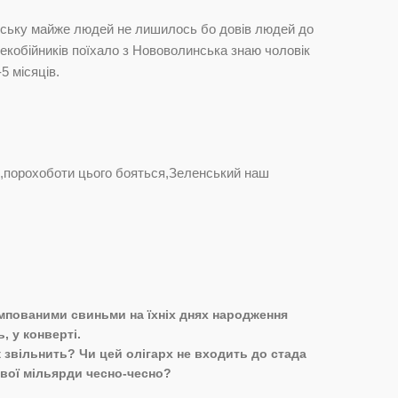
нську майже людей не лишилось бо довів людей до
лекобійників поїхало з Нововолинська знаю чоловік
-5 місяців.
й,порохоботи цього бояться,Зеленський наш
умпованими свиньми на їхніх днях народження
, у конверті.
 звільнить? Чи цей олігарх не входить до стада
вої мільярди чесно-чесно?