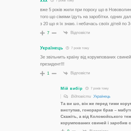
ххх
7 років тому
вже 5 років жили при пороху що в Нововоли
того що сімями їдуть на заробітки. одних да
з 20 що я їх знаю. і небачась своїх дітей по 3
Відповісти
7
Українець
7 років тому
Зе звільнить країну від корумпованих свине
президент!!!
Відповісти
1
Мій вибір
7 років тому
Відповісти
Українець
Та ви шо, він же перед тими кор
виступав, гонорари брав – мабуть
Скажіть, а від Коломойського теж
корумпованих свиней і заробив с