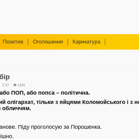
Позитив
Оголошення
Карикатура
бір
27
1331
 або ПОП, або попса – політична.
ий олігархат, тільки з яйцями Коломойського і з 
 обличчям.
анове. Піду проголосую за Порошенка.
ішно.