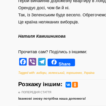
герой винайняв дорожезну квартиру в Лонд
Орендує досі, чом би й ні.
Так, із Зеленським буде весело. Обрегочемо
Це країна неляканих виборців.
Наталя Камишникова
Прочитав сам? Поділись з іншими:
Facebook
Viber
Telegram
Share
Tagged with:
вибори
,
зеленський
,
порошенко
,
Україна
Розкажу iншим:
ПОПЕРЕДНЯ СТАТТЯ
Іванкові знову потрібна наша допомога!