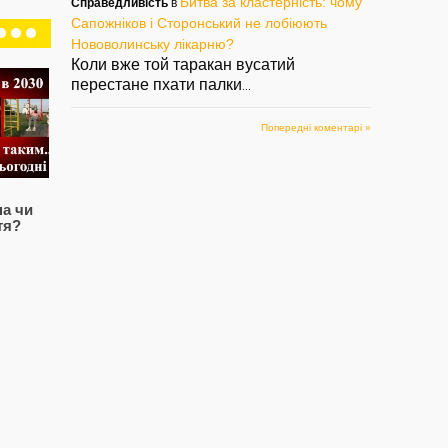
Битва за кластерність: чому
Справедливість
в
Сапожніков і Сторонський не лобіюють
Нововолинську лікарню?
Коли вже той таракан вусатий
перестане пхати палки
...
Попередні коментарі »
Пане Сторонський,
Мер нагадує диво
А 
а чи
ви посліпли від
радянського
це
тя?
влади?
автопрому…
— 0
— 29/07/2020
— 17/07/2020