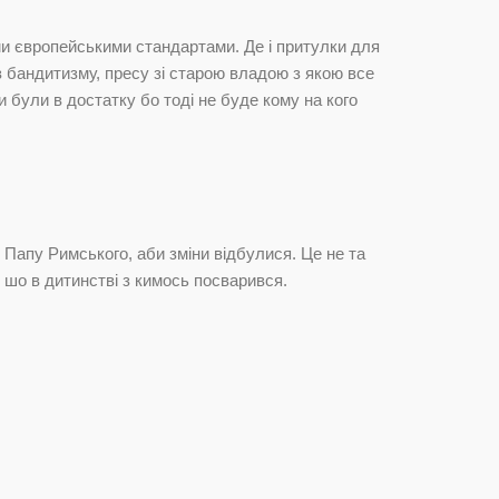
ми європейськими стандартами. Де і притулки для
з бандитизму, пресу зі старою владою з якою все
и були в достатку бо тоді не буде кому на кого
ч Папу Римського, аби зміни відбулися. Це не та
 шо в дитинстві з кимось посварився.