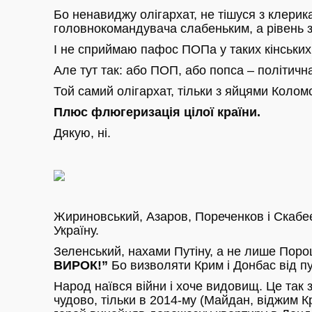
Бо ненавиджу олігархат, не тішуся з клерика
головнокомандувача слабеньким, а рівень 
І не сприймаю пафос ПОПа у таких кінських
Але тут так: або ПОП, або попса – політичн
Той самий олігархат, тільки з яйцями Колом
Плюс флюгеризація цілої країни.
Дякую, ні.
Жириновський, Азаров, Пореченков і Скабеє
Україну.
Зеленський, нахами Путіну, а не лише Поро
ВИРОК!”
Бо визволяти Крим і Донбас від пу
Народ наївся війни і хоче видовищ. Це так зр
чудово, тільки в 2014-му (Майдан, віджим К