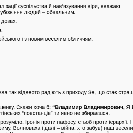
лізації суспільства й нав’язування віри, вважаю
зубожіння людей – обвальним.
 дозах.
а.
ойського і з новим веселим обличчям.
ва так відверто радіють з приходу Зе, що стає стра
шенку. Скажи хоча б:
“Владимир Владимирович, Я
тінських “повстанців” ти явно не збираєшся.
озуміло. Іронія проти пафосу, стьоб проти ієрархії. І
риму, Волноваха і далі – війна, хто забув) наш весел