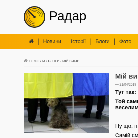
Радар
Новини
Iсторії
Блоги
Фото
ГОЛОВНА
/
БЛОГИ
/
МІЙ ВИБІР
Мій ви
— 21/04/2019
Тут так:
Той сам
веселим
Ну що, п
Самій см