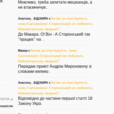
м.
Можливо, треба запитати мешканців, а
не втаємничув
...
Битва за кластерність:
Анатоль_ БІДЗЮРА
в
чому Сапожніков і Сторонський не лобіюють
Нововолинську лікарню?
До Макара. О! Він - А Сторонський так
"працює" на
...
Битва за кластерність: чому
Макар
в
Сапожніков і Сторонський не лобіюють
Нововолинську лікарню?
Передаю привіт Андрію Мироновичу зі
словами велико
...
Битва за кластерність:
Анатоль_ БІДЗЮРА
в
чому Сапожніков і Сторонський не лобіюють
Нововолинську лікарню?
Відповідно до частини першої статті 18
ТАТТЯ
Закону Укра
...
тошколи