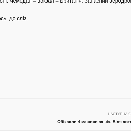
оні. Чемодан – вокзал – Британія. Запасний аеродро
сь. До сліз.
НАСТУПНА С
Обікрали 4 машини за ніч. Біля ав