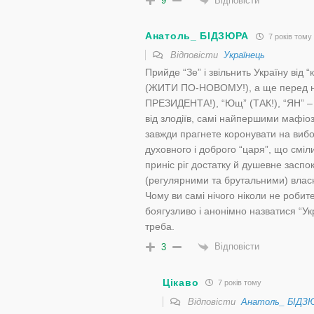
Відповісти
9
Анатоль_ БІДЗЮРА
7 років тому
Відповісти
Українець
Прийде “Зе” і звільнить Україну від
(ЖИТИ ПО-НОВОМУ!), а ще перед 
ПРЕЗИДЕНТА!), “Ющ” (ТАК!), “ЯН” – 
від злодіїв, самі найпершими мафіоз
завжди прагнете коронувати на вибора
духовного і доброго “царя”, що сміл
приніс ріг достатку й душевне заспо
(регулярними та брутальними) вла
Чому ви самі нічого ніколи не роби
боягузливо і анонімно назватися “Ук
треба.
Відповісти
3
Цікаво
7 років тому
Відповісти
Анатоль_ БІДЗ