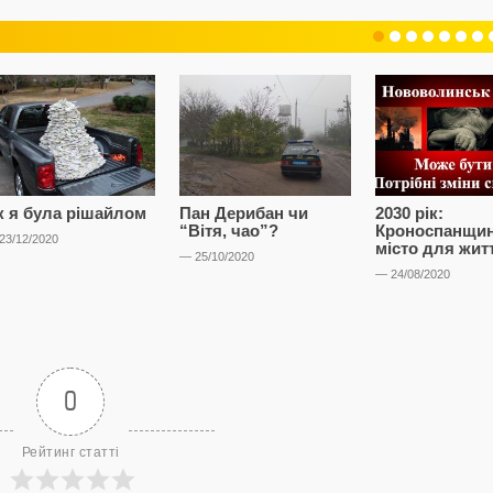
к я була рішайлом
Пан Дерибан чи
2030 рік:
“Вітя, чао”?
Кроноспанщин
23/12/2020
місто для жит
— 25/10/2020
— 24/08/2020
0
Рейтинг статті