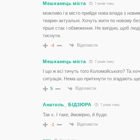
Мешканець міста
7 років тому
можливо і в місто прийде нова влада з нови
тварин актуальні. Хочуть жити по новому бе
гірше стає і обмеження. Не вигідно, щоб люд
тиснути.
Відповісти
-4
Мешканець міста
7 років тому
І що ж всі тичуть того Коломойського? Та хо
ситуація. Нема шо приткнути то згадають ще
Відповісти
5
Анатоль_ БІДЗЮРА
7 років тому
Так є. І таке, ймовірно, й буде.
Відповісти
-1