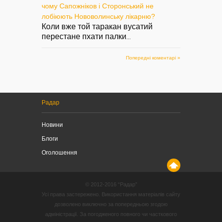
чому Сапожніков і Сторонський не
лобіюють Нововолинську лікарню?
Коли вже той таракан вусатий
перестане пхати палки
...
Попередні коментарі »
Радар
Новини
Блоги
Оголошення
© 2012-2016 “Радар”
Усі права застережено. Використання матеріалів сайту
дозволено виключно за попередньою згодою
адміністрації. За погодженого повного чи часткового