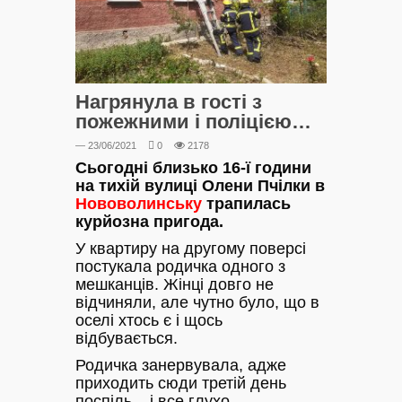
Нагрянула в гості з
пожежними і поліцією…
— 23/06/2021
0
2178
Сьогодні близько 16-ї години
на тихій вулиці Олени Пчілки в
Нововолинську
трапилась
курйозна пригода.
У квартиру на другому поверсі
постукала родичка одного з
мешканців. Жінці довго не
відчиняли, але чутно було, що в
оселі хтось є і щось
відбувається.
Родичка занервувала, адже
приходить сюди третій день
поспіль – і все глухо.