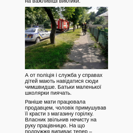
на важливіші виклики.
А от поліція і служба у справах
дітей мають навідатися сюди
чимшвидше. Батьки маленької
школярки пиячать.
Раніше мати працювала
продавцем, чоловік примушував
її красти з магазину горілку.
Власник звільнив нечисту на
руку працівницю. На що
подружжя випиває тепер –