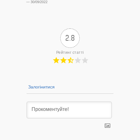
— 30/09/2022
Нововол
лікарню?
— 14/09/2022
2.8
Рейтинг статті
Залогінитися