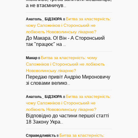
а не втаємничув
...
Битва за кластерність:
Анатоль_ БІДЗЮРА
в
чому Сапожніков і Сторонський не
лобіюють Нововолинську лікарню?
До Макара. О! Він - А Сторонський
так "працює" на
...
Битва за кластерність: чому
Макар
в
Сапожніков і Сторонський не лобіюють
Нововолинську лікарню?
Передаю привіт Андрію Мироновичу
зі словами велико
...
Битва за кластерність:
Анатоль_ БІДЗЮРА
в
чому Сапожніков і Сторонський не
лобіюють Нововолинську лікарню?
Відповідно до частини першої статті
18 Закону Укра
...
Битва за кластерність:
Справедливість
в