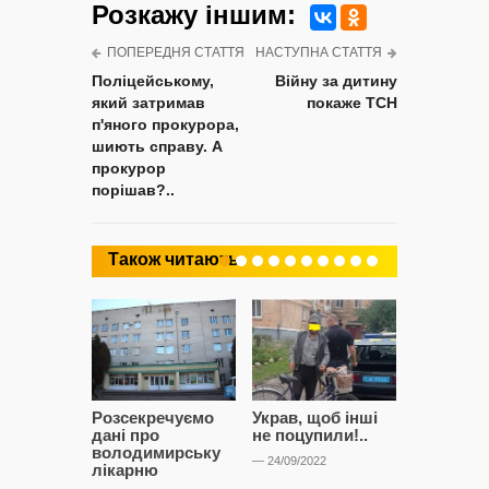
Розкажу iншим:
ПОПЕРЕДНЯ СТАТТЯ
НАСТУПНА СТАТТЯ
Поліцейському,
Війну за дитину
який затримав
покаже ТСН
п'яного прокурора,
шиють справу. А
прокурор
порішав?..
Також читають
Розсекречуємо
Украв, щоб інші
Битва за
дані про
не поцупили!..
кластерні
володимирську
чому Сап
— 24/09/2022
лікарню
і Сторон
лобіюют