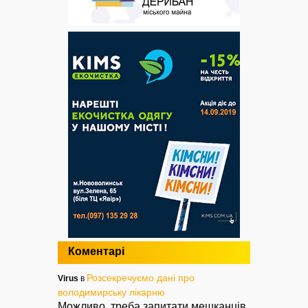
Коментарі
Розсекречуємо дані про
Virus
в
володимирську лікарню
Можливо, треба запитати мешканців,