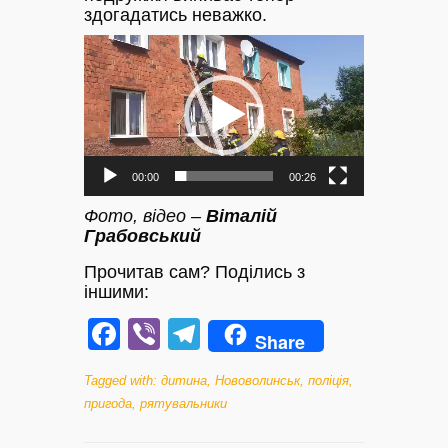
здогадатись неважко.
Відеопрогравач
00:00
00:26
Фото, відео –
Віталій
Грабовський
Прочитав сам? Поділись з
іншими:
Facebook
Viber
Telegram
Share
Tagged with:
дитина
,
Нововолинськ
,
поліція
,
пригода
,
рятувальники