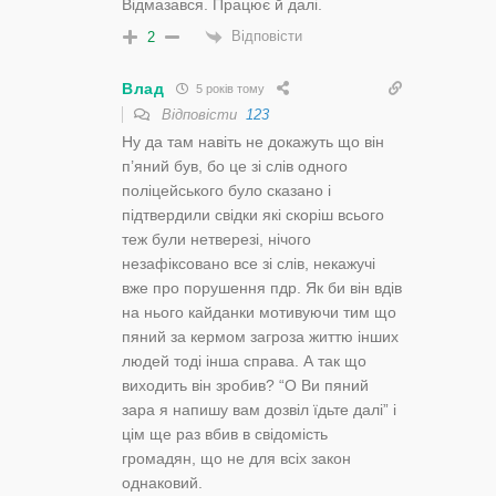
Відмазався. Працює й далі.
Відповісти
2
Влад
5 років тому
Відповісти
123
Ну да там навіть не докажуть що він
п’яний був, бо це зі слів одного
поліцейського було сказано і
підтвердили свідки які скоріш всього
теж були нетверезі, нічого
незафіксовано все зі слів, некажучі
вже про порушення пдр. Як би він вдів
на нього кайданки мотивуючи тим що
пяний за кермом загроза життю інших
людей тоді інша справа. А так що
виходить він зробив? “О Ви пяний
зара я напишу вам дозвіл їдьте далі” і
цім ще раз вбив в свідомість
громадян, що не для всіх закон
однаковий.