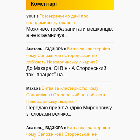
Коментарі
Розсекречуємо дані про
Virus
в
володимирську лікарню
Можливо, треба запитати мешканців,
а не втаємничув
...
Битва за кластерність:
Анатоль_ БІДЗЮРА
в
чому Сапожніков і Сторонський не
лобіюють Нововолинську лікарню?
До Макара. О! Він - А Сторонський
так "працює" на
...
Битва за кластерність: чому
Макар
в
Сапожніков і Сторонський не лобіюють
Нововолинську лікарню?
Передаю привіт Андрію Мироновичу
зі словами велико
...
Битва за кластерність:
Анатоль_ БІДЗЮРА
в
чому Сапожніков і Сторонський не