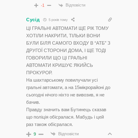
Відповісти
-1
Сусід
5 років тому
ЦІ ГРАЛЬНІ АВТОМАТИ ЩЕ РІК ТОМУ
ХОТІЛИ НАКРИТИ, ТІЛЬКИ ВОНИ
БУЛИ БІЛЯ САМОГО ВХОДУ В “АТБ” З
ДРУГОЇ СТОРОНИ ДОМА, І ЩЕ ТОДІ
ГОВОРИЛИ ЩО ЦІ ГРАЛЬНІ
АВТОМАТИ КРИШУЄ ЯКИЙСЬ
ПРОКУРОР.
На шахтарському повилучали усі
гральні автомати, а на 15мікрорайоні до
сьогодні нічого ніхто не вивозив, я не
бачив.
Правду значить вам Бутинець сказав
що поліція обісралася. Мабудь і цей
раз також обісралася.
Відповісти
9