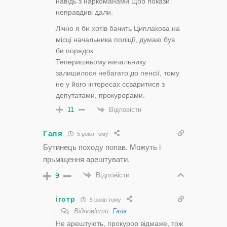
навідь з наркоманами щоб покази
неправдиві дали.
Лічно я би хотів бачить Циплакова на
місці начальника поліції, думаю був
би порядок.
Теперишньому начальнику
залишилося небагато до пенсії, тому
не у його інтересах ссваритися з
депутатами, прокурорами.
Відповісти
11
Галя
5 років тому
Бутинець походу попав. Можуть і
прьміщення арештувати.
Відповісти
9
іготр
5 років тому
Відповісти
Галя
Не арештують, прокурор відмаже, тож