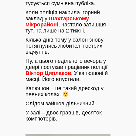
тусується сумнівна публіка.
Коли поліція накрила ігорний
заклад у
Шахтарському
мікрорайоні
, настало затишшя і
тут. Та лише на 2 тижні.
Кілька днів тому у салон знову
потягнулись любителі гострих
відчуттів.
Ну, а цього недільного вечора у
двері постукав працівник поліції
Віктор
Циплаков
. У капюшоні й
масці. Його впустили.
Капюшон – це такий дрескод у
певних колах.
Слідом зайшов дільничний.
У залі – двоє гравців, десяток
комп’ютерів.