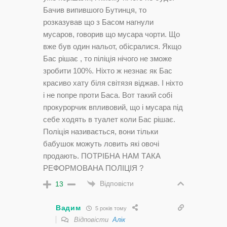
Бачив випившого Бутинця, то
розказував що з Басом нагнули
мусаров, говорив що мусара чорти. Що
вже був один нальот, обісралися. Якщо
Бас рішає , то піліція нічого не зможе
зробити 100%. Ніхто ж незнає як Бас
красиво хату біля світязя віджав. І ніхто
і не попре проти Баса. Вот такий собі
прокурорчик впливовий, що і мусара під
себе ходять в туалет коли Бас рішає.
Поліція називається, вони тільки
бабушок можуть ловить які овочі
продають. ПОТРІБНА НАМ ТАКА
РЕФОРМОВАНА ПОЛІЦІЯ ?
Відповісти
13
Вадим
5 років тому
Відповісти
Алік