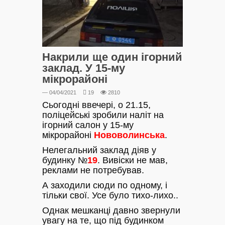
Накрили ще один ігорний
заклад. У 15-му
мікрорайоні
— 04/04/2021
19
2810
Сьогодні ввечері, о 21.15,
поліцейські зробили наліт на
ігорний салон у 15-му
мікрорайоні
Нововолинська
.
Нелегальний заклад діяв у
будинку №
19
. Вивіски не мав,
реклами не потребував.
А заходили сюди по одному, і
тільки свої. Усе було тихо-лихо..
Однак мешканці давно звернули
увагу на те, що під будинком