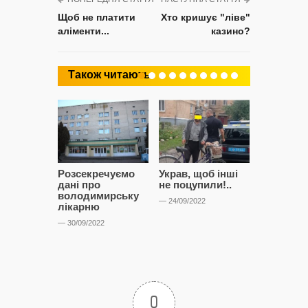
Щоб не платити
Хто кришує "ліве"
аліменти...
казино?
Також читають
Розсекречуємо
Украв, щоб інші
Битва за
дані про
не поцупили!..
кластерні
володимирську
чому Сап
— 24/09/2022
лікарню
і Сторон
лобіюют
— 30/09/2022
Нововол
лікарню?
— 14/09/2022
0