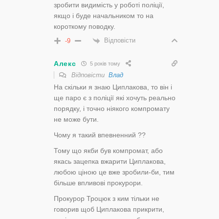
зробити видимість у роботі поліції,
якщо і буде начальником то на
короткому поводку.
Відповісти
-9
Алекс
5 років тому
Відповісти
Влад
На скільки я знаю Циплакова, то він і
ще паро є з поліції які хочуть реально
порядку, і точно ніякого компромату
не може бути.
Чому я такий впевненний ??
Тому що якби був компромат, або
якась зацепка вжарити Циплакова,
любою ціною це вже зробили-би, тим
більше впливові прокурори.
Прокурор Троцюк з ким тільки не
говорив щоб Циплакова прикрити,