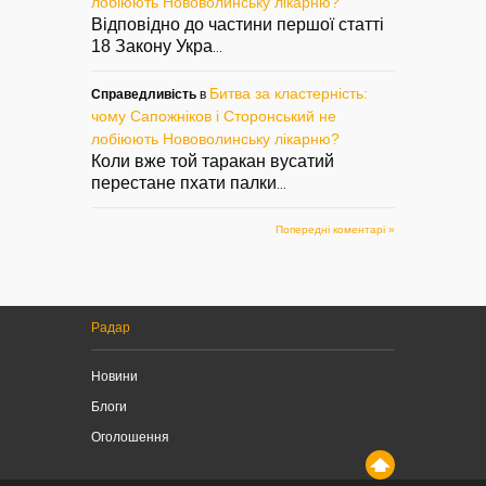
лобіюють Нововолинську лікарню?
Відповідно до частини першої статті
18 Закону Укра
...
Битва за кластерність:
Справедливість
в
чому Сапожніков і Сторонський не
лобіюють Нововолинську лікарню?
Коли вже той таракан вусатий
перестане пхати палки
...
Попередні коментарі »
Радар
Новини
Блоги
Оголошення