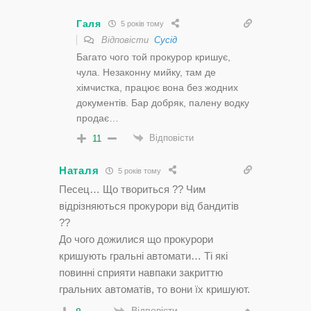
Галя
5 років тому
Відповісти
Сусід
Багато чого той прокурор кришує,
чула. Незаконну мийку, там де
хімчистка, працює вона без жодних
документів. Бар добряк, палену водку
продає…
Відповісти
11
Наталя
5 років тому
Песец… Що твориться ?? Чим
відрізняються прокурори від бандитів
??
До чого дожилися що прокурори
кришують гральні автомати… Ті які
повинні сприяти навпаки закриттю
гральних автоматів, то вони їх кришуют.
Відповісти