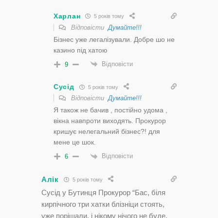
Харлан
5 років тому
Відповісти
Думайте!!!
Бізнес уже легалізували. Добре шо не
казино під хатою
Відповісти
9
Сусід
5 років тому
Відповісти
Думайте!!!
Я також не бачив , постійно удома ,
вікна навпроти виходять. Прокурор
кришує нелегальний бізнес?! для
мене це шок.
Відповісти
6
Алік
5 років тому
Сусід у Бутинця Прокурор “Бас, біля
кирпічного три хатки блізніци стоять,
уже порішали, і нікому нічого не буде.