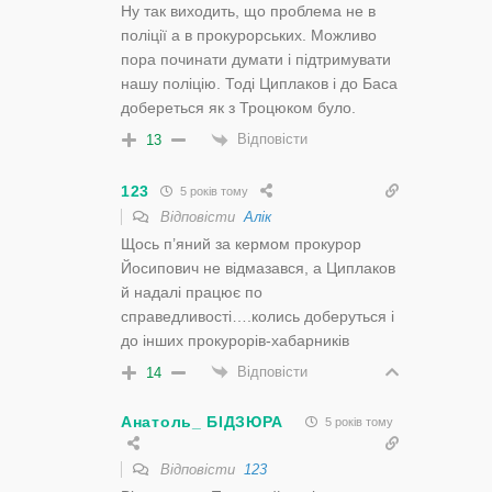
Ну так виходить, що проблема не в
поліції а в прокурорських. Можливо
пора починати думати і підтримувати
нашу поліцію. Тоді Циплаков і до Баса
добереться як з Троцюком було.
Відповісти
13
123
5 років тому
Відповісти
Алік
Щось п’яний за кермом прокурор
Йосипович не відмазався, а Циплаков
й надалі працює по
справедливості….колись доберуться і
до інших прокурорів-хабарників
Відповісти
14
Анатоль_ БІДЗЮРА
5 років тому
Відповісти
123