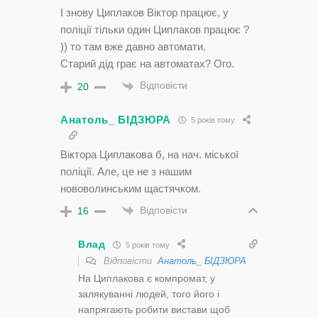
І знову Циплаков Віктор працює, у
поліції тільки один Циплаков працює ?
)) то там вже давно автомати.
Старий дід грає на автоматах? Ого.
Відповісти
20
Анатоль_ БІДЗЮРА
5 років тому
Віктора Циплакова б, на нач. міської
поліції. Але, це не з нашим
нововолинським щастячком.
Відповісти
16
Влад
5 років тому
Відповісти
Анатоль_ БІДЗЮРА
На Циплакова є компромат, у
залякуванні людей, того його і
напрягають робити вистави щоб