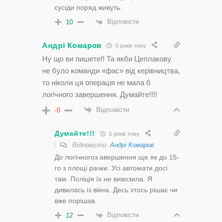
сусіди поряд живуть.
Відповісти
10
Андрі Комаров
5 років тому
Ну що ви пишете!! Та якби Цеплакову
не було команди «фас» від керівництва,
то ніколи ця операція не мала б
логічного завершення. Думайте!!!!
Відповісти
-8
Думайте!!!
5 років тому
Відповісти
Андрі Комаров
До логічногоз авершення ще як до 15-
го з площі рачки. Усі автомати досі
там. Поліція їх не вивозила. Я
дивилась із вікна. Десь хтось рішає чи
вже порішав.
Відповісти
12