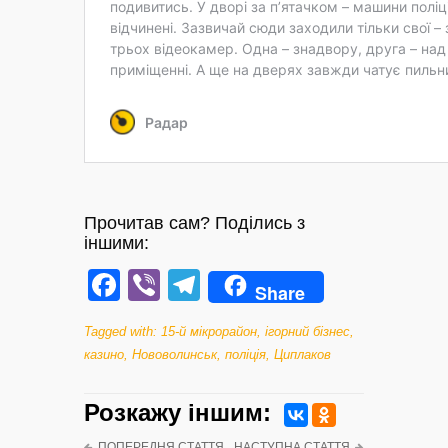
Прочитав сам? Поділись з
іншими:
Facebook
Viber
Telegram
Share
Tagged with:
15-й мікрорайон
,
ігорний бізнес
,
казино
,
Нововолинськ
,
поліція
,
Циплаков
Розкажу iншим:
ПОПЕРЕДНЯ СТАТТЯ
НАСТУПНА СТАТТЯ