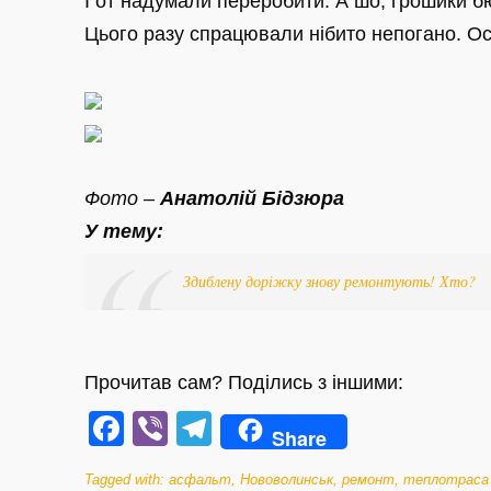
І от надумали переробити. А шо, грошики бю
Цього разу спрацювали нібито непогано. Ос
Фото –
Анатолій Бідзюра
У тему:
Здиблену доріжку знову ремонтують! Хто?
Прочитав сам? Поділись з іншими:
Facebook
Viber
Telegram
Share
Tagged with:
асфальт
,
Нововолинськ
,
ремонт
,
теплотраса