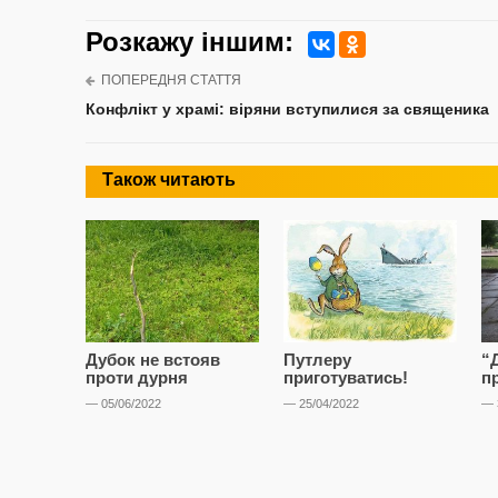
Розкажу iншим:
ПОПЕРЕДНЯ СТАТТЯ
Конфлікт у храмі: віряни вступилися за священика
Також читають
Дубок не встояв
Путлеру
“Д
проти дурня
приготуватись!
п
— 05/06/2022
— 25/04/2022
— 