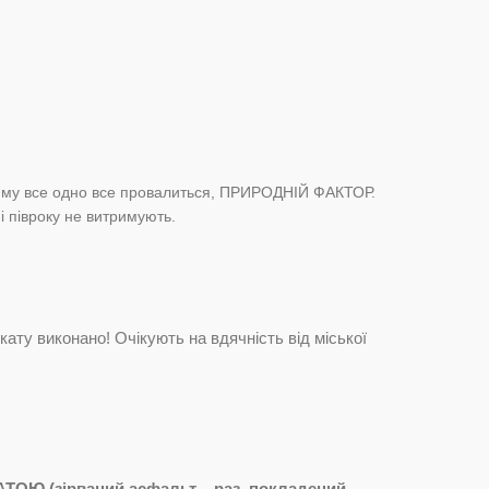
 зиму все одно все провалиться, ПРИРОДНІЙ ФАКТОР.
 і півроку не витримують.
ату виконано! Очікують на вдячність від міської
ОЮ (зірваний асфальт – раз, покладений