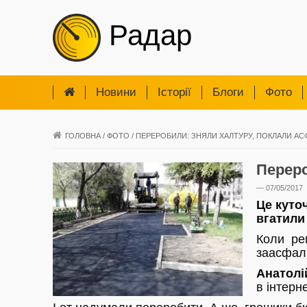
Радар
Новини
Iсторії
Блоги
Фото
ГОЛОВНА
/
ФОТО
/
ПЕРЕРОБИЛИ: ЗНЯЛИ ХАЛТУРУ, ПОКЛАЛИ АС
Переро
— 07/05/2017
Це куто
вгатили
Коли рем
заасфаль
Анатолі
в інтерне