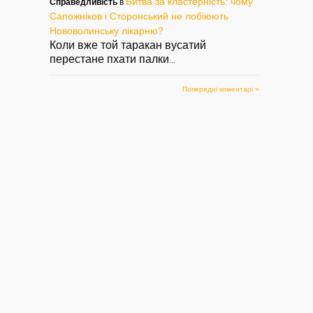
Битва за кластерність: чому
Справедливість
в
Сапожніков і Сторонський не лобіюють
Нововолинську лікарню?
Коли вже той таракан вусатий
перестане пхати палки
...
Попередні коментарі »