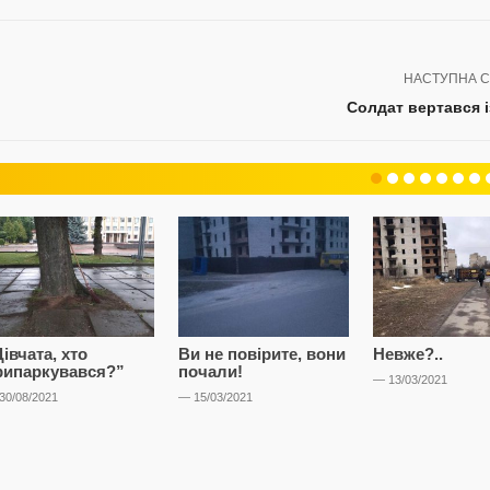
НАСТУПНА С
Солдат вертався і
івчата, хто
Ви не повірите, вони
Невже?..
рипаркувався?”
почали!
— 13/03/2021
30/08/2021
— 15/03/2021