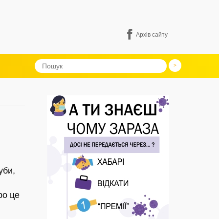
Архів сайту
уби,
ро це