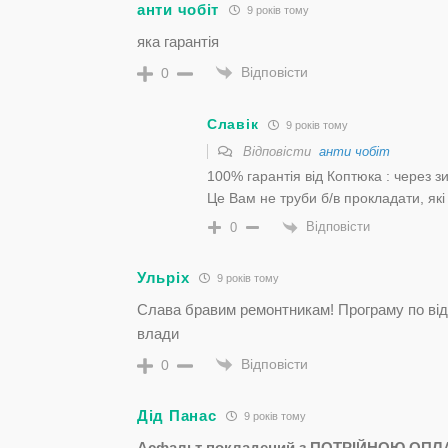
анти чобіт
9 років тому
яка гарантія
Відповісти
0
Славік
9 років тому
Відповісти
анти чобіт
100% гарантія від Коптюка : через
Це Вам не труби б/в прокладати, які
Відповісти
0
Ульріх
9 років тому
Слава бравим ремонтникам! Програму по відк
влади
Відповісти
0
Дід Панас
9 років тому
Асфальт покладений з ПОТРІЙНОЮ ОПЛАТ