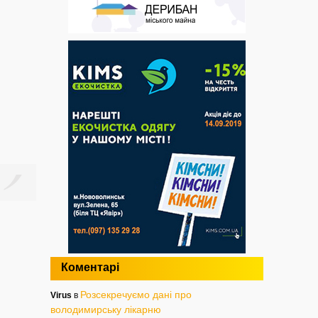
Коментарі
Розсекречуємо дані про
Virus
в
володимирську лікарню