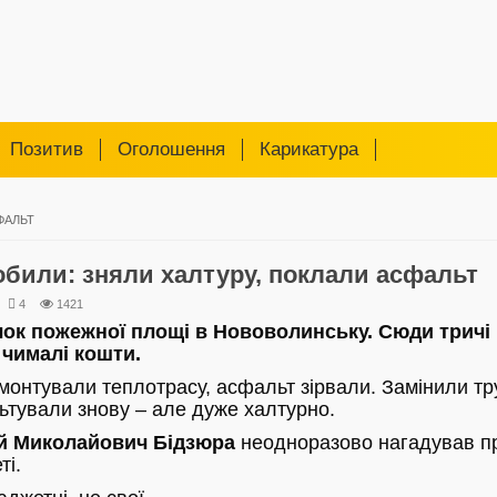
Позитив
Оголошення
Карикатура
ФАЛЬТ
били: зняли халтуру, поклали асфальт
4
1421
чок пожежної площі в Нововолинську. Сюди тричі
 чималі кошти.
онтували теплотрасу, асфальт зірвали. Замінили тр
тували знову – але дуже халтурно.
й Миколайович Бідзюра
неодноразово нагадував п
ті.