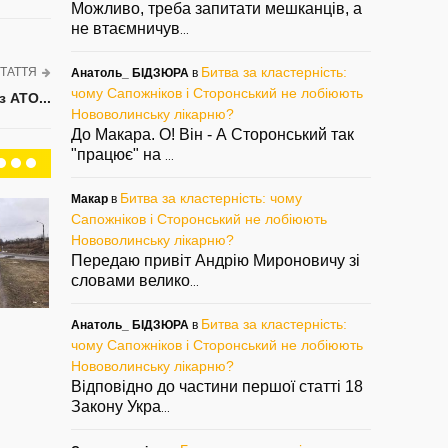
Можливо, треба запитати мешканців, а
не втаємничув
...
Битва за кластерність:
ТАТТЯ
Анатоль_ БІДЗЮРА
в
чому Сапожніков і Сторонський не лобіюють
з АТО...
Нововолинську лікарню?
До Макара. О! Він - А Сторонський так
"працює" на
...
Битва за кластерність: чому
Макар
в
Сапожніков і Сторонський не лобіюють
Нововолинську лікарню?
Передаю привіт Андрію Мироновичу зі
словами велико
...
Найгарніший
Троянда розквітла
Що
Битва за кластерність:
Анатоль_ БІДЗЮРА
в
будинок у
якраз на Різдво
ву
чому Сапожніков і Сторонський не лобіюють
Нововолинську
— 25/12/2020
— 1
Нововолинську лікарню?
— 03/02/2021
Відповідно до частини першої статті 18
Закону Укра
...