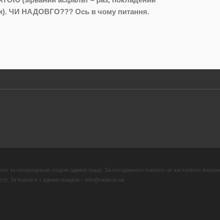
ри). ЧИ НАДОВГО??? Ось в чому питання.
но за попередньою згодою адміністрації. За погодженого повного чи часткового викори
у. Зв’язатися з адміністрацією – info@radar.in.ua