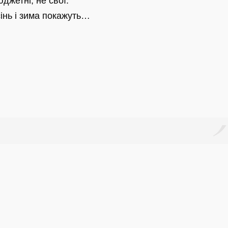
джетні, не свої.
інь і зима покажуть…