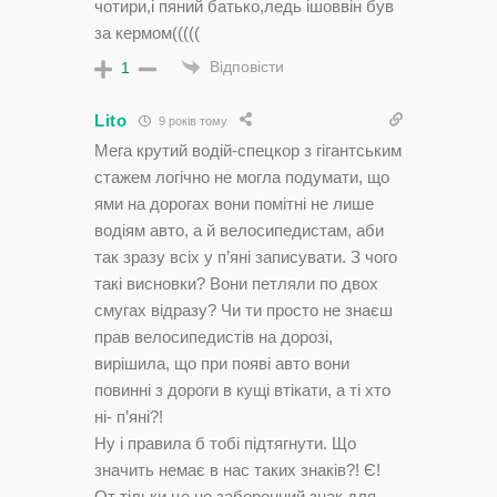
чотири,і пяний батько,ледь ішоввін був
за кермом(((((
Відповісти
1
Lito
9 років тому
Мега крутий водій-спецкор з гігантським
стажем логічно не могла подумати, що
ями на дорогах вони помітні не лише
водіям авто, а й велосипедистам, аби
так зразу всіх у п’яні записувати. З чого
такі висновки? Вони петляли по двох
смугах відразу? Чи ти просто не знаєш
прав велосипедистів на дорозі,
вирішила, що при появі авто вони
повинні з дороги в кущі втікати, а ті хто
ні- п’яні?!
Ну і правила б тобі підтягнути. Що
значить немає в нас таких знаків?! Є!
От тільки це не заборонний знак для