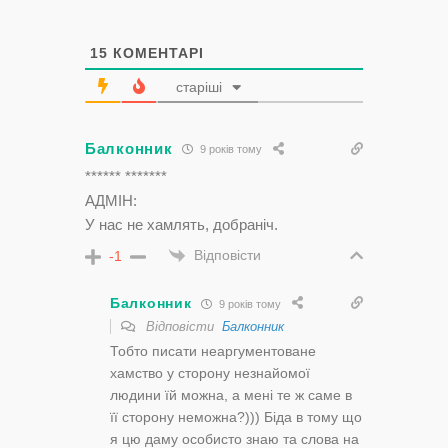
15
КОМЕНТАРІ
старіші
Балконник
9 років тому
****** *******
АДМІН:
У нас не хамлять, добраніч.
Відповісти
-1
Балконник
9 років тому
Відповісти
Балконник
Тобто писати неаргументоване
хамство у сторону незнайомої
людини їй можна, а мені те ж саме в
її сторону неможна?))) Біда в тому що
я цю даму особисто знаю та слова на