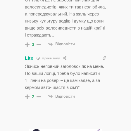
велосипедистів, яких ти так незлюбила,
а попереджувальний. На жаль через
низьку культуру водіїв і думку що вони
вище всіх велосипедисти в нашій країні
і страждають…
Відповісти
3
Lito
9 років тому
Якийсь неповний заголовок як на мене.
По вашій логіці, треба було написати
“П’яний на ровері – це камікадзе, а за
кермом авто- щастя в сім’ї”
Відповісти
2