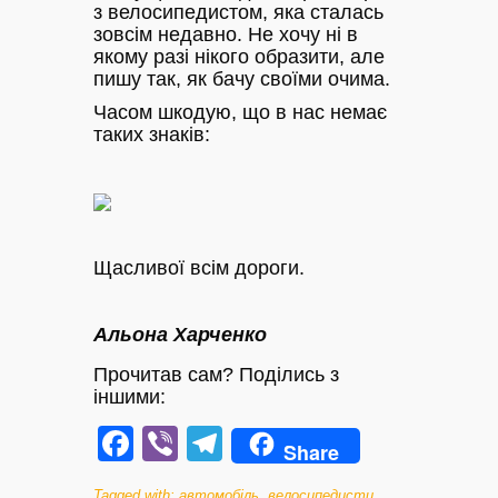
з велосипедистом, яка сталась
зовсім недавно. Не хочу ні в
якому разі нікого образити, але
пишу так, як бачу своїми очима.
Часом шкодую, що в нас немає
таких знаків:
Щасливої всім дороги.
Альона Харченко
Прочитав сам? Поділись з
іншими:
Facebook
Viber
Telegram
Share
Tagged with:
автомобіль
,
велосипедисти
,