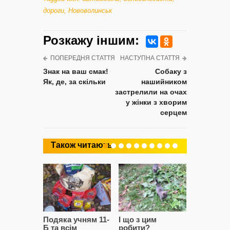
дороги
,
Нововолинськ
Розкажу iншим:
ПОПЕРЕДНЯ СТАТТЯ
НАСТУПНА СТАТТЯ
Знак на ваш смак!
Собаку з
Як, де, за скільки
нашийником
застрелили на очах
у жінки з хворим
серцем
Також читають
Подяка учням 11-
І що з цим
Як я бул
Б та всім
робити?
рішайло