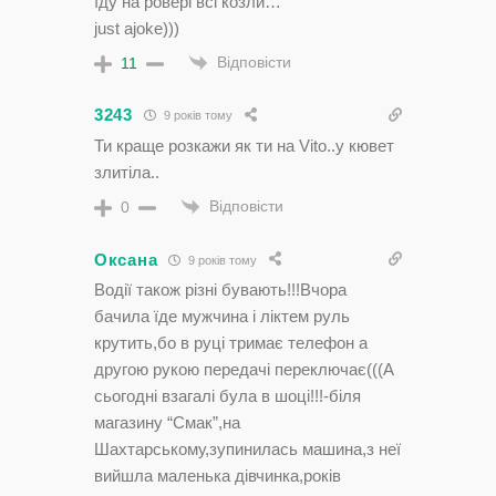
їду на ровері всі козли…
just ajoke)))
Відповісти
11
3243
9 років тому
Ти краще розкажи як ти на Vito..у кювет
злитіла..
Відповісти
0
Оксана
9 років тому
Водії також різні бувають!!!Вчора
бачила їде мужчина і ліктем руль
крутить,бо в руці тримає телефон а
другою рукою передачі переключає(((А
сьогодні взагалі була в шоці!!!-біля
магазину “Смак”,на
Шахтарському,зупинилась машина,з неї
вийшла маленька дівчинка,років