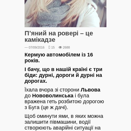
П’яний на ровері – це
камікадзе
— 07/09/2016
15
2688
Кермую автомобілем із 16
років.
І бачу, що в нашій країні є три
біди: дурні, дороги й дурні на
дорогах.
Їхала вчора зі сторони
Львова
до
Нововолинська
і була
вражена геть розбитою дорогою
з Буга (це ж дачі).
Щоб оминути ями, в яких можна
залишити півмашини, водії
створюють аварійні ситуації на