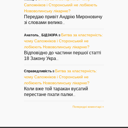
Сапожніков і Сторонський не лобіюють
Нововолинську лікарню?
Передаю привіт Андрію Мироновичу
зі словами велико
...
Битва за кластерність:
Анатоль_ БІДЗЮРА
в
чому Сапожніков і Сторонський не
лобіюють Нововолинську лікарню?
Відповідно до частини першої статті
18 Закону Укра
...
Битва за кластерність:
Справедливість
в
чому Сапожніков і Сторонський не
лобіюють Нововолинську лікарню?
Коли вже той таракан вусатий
перестане пхати палки
...
Попередні коментарі »