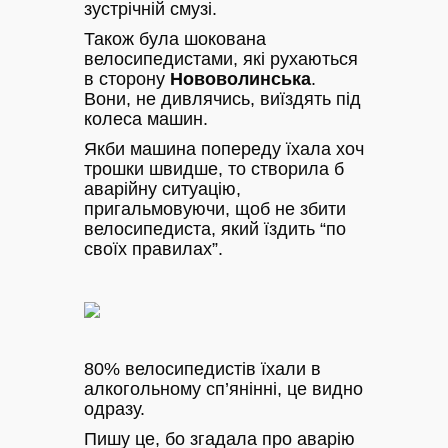
зустрічній смузі.
Також була шокована
велосипедистами, які рухаються
в сторону
Нововолинська
.
Вони, не дивлячись, виїздять під
колеса машин.
Якби машина попереду їхала хоч
трошки швидше, то створила б
аварійну ситуацію,
пригальмовуючи, щоб не збити
велосипедиста, який їздить “по
своїх правилах”.
80% велосипедистів їхали в
алкогольному сп’янінні, це видно
одразу.
Пишу це, бо згадала про аварію