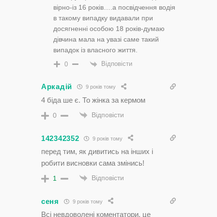
вірно-із 16 років….а посвідчення водія
в такому випадку видавали при
досягненні особою 18 років-думаю
дівчина мала на увазі саме такий
випадок із власного життя.
Відповісти
0
Аркадій
9 років тому
4 біда ше є. То жінка за кермом
Відповісти
0
142342352
9 років тому
перед тим, як дивитись на інших і
робити висновки сама змінись!
Відповісти
1
сеня
9 років тому
Всі невдоволені коментатори, це