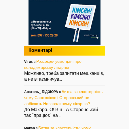
Коментарі
Розсекречуємо дані про
Virus
в
володимирську лікарню
Можливо, треба запитати мешканців,
а не втаємничув
...
Битва за кластерність:
Анатоль_ БІДЗЮРА
в
чому Сапожніков і Сторонський не
лобіюють Нововолинську лікарню?
До Макара. О! Він - А Сторонський
так "працює" на
...
Битва за кластерність: чому
Макар
в