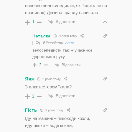
напевно велосипедисти, які їздять не по
правилах) Дівчина правду написала
Відповісти
1
Наталка
9 років тому
Відповісти
сеня
велосепедисти такі ж учасники
дорожнього руху.
Відповісти
2
Яяя
9 років тому
З алкотестером їхала?
Відповісти
2
Гість
9 років тому
Їду на машині – пішоходи козли,
йду пішки – водії козли,