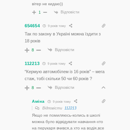
вітер не кидаю))
Відповісти
1
654654
9 років тому
Так по закону в Україні можна їздити з
18 років
Відповісти
8
112213
9 років тому
“Кермую автомобілем із 16 років” – мега
стаж, тобі скільки 50 чи 60 років ?
Відповісти
8
Аміна
9 років тому
Відповісти
112213
Якщо не помиляюсь-колись в школі
можна було відвідувати навчання-хто
на перукаря вчився,а хто на водія,все