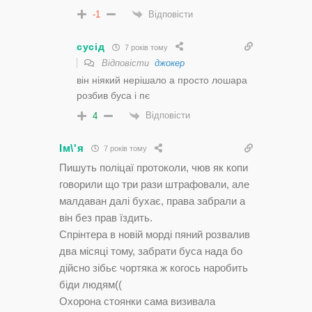
Відповісти
-1
сусід
7 років тому
Відповісти
джокер
він ніякий нерішало а просто лошара
розбив буса і пє
Відповісти
4
Ім\'я
7 років тому
Пишуть поліцаї протоколи, чюв як копи
говорили що три рази штрафовали, але
малдаван далі бухає, права забрали а
він без прав їздить.
Спрінтера в новій морді пяний розвалив
два місяці тому, забрати буса нада бо
дійсно зібьє чортяка ж когось наробить
біди людям((
Охорона стоянки сама визивала