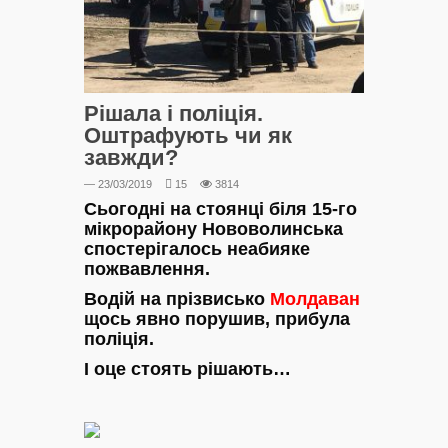
Рішала і поліція.
Оштрафують чи як
завжди?
— 23/03/2019
15
3814
Сьогодні на стоянці біля 15-го
мікрорайону Нововолинська
спостерігалось неабияке
пожвавлення.
Водій на прізвисько
Молдаван
щось явно порушив, прибула
поліція.
І оце стоять рішають…