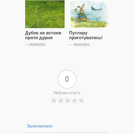
Дубок не встояв
Путлеру
“Дівчата,
проти дурня
приготуватись!
припарку
— 05/06/2022
— 25/04/2022
— 30/08/2021
0
Рейтинг статті
Залогінитися