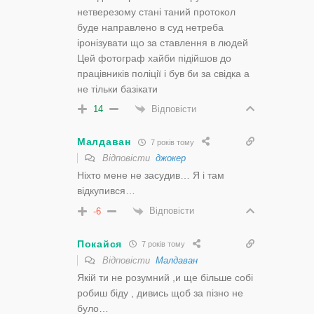
нетверезому стані таний протокол
буде направлено в суд нетреба
іронізувати що за ставлення в людей
Цей фотограф хайби підійшов до
працівників поліції і був би за свідка а
не тільки базікати
Відповісти
14
Малдаван
7 років тому
Відповісти
джокер
Ніхто мене не засудив… Я і там
відкупився…
Відповісти
-6
Покайся
7 років тому
Відповісти
Малдаван
Якій ти не розумний ,и ще більше собі
робиш біду , дивись щоб за пізно не
було…