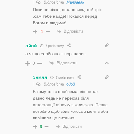
Відповісти
Малдаван
Поки не пізно, остановись, твій гріх
,сам тебе найде! Покайся перед
Богом и людьми!
Відповісти
-1
ойой
7 років тому
а якщо серйозно – порішали .
Відповісти
0
Земля
7 років тому
Відповісти
ойой
В тому то і є проблема, він не так
давно ледь не переїхав біля
автостанції жіночку з коляскою. Певне
потрібно щоб збив когось з ментів аби
вирішили це питання
Відповісти
6