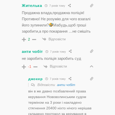
Жителька
7 років тому
Продажна влада,продажна поліція!
Противно! Не розумію для чого взагалі
його зупинили?
Мабудь,щоб гроші
заробити,а про покарання …не смішіть
Відповісти
2
анти чобіт
7 років тому
не заробить поліція заробить суд
Відповісти
-1
джокер
7 років тому
Відповісти
анти чобіт
він в же давно позбавлений права
керування Нововолинським судом
терміном на 3 роки і накладено
стягнення 20400 ніхто нічого нерішав
складено протокол за керування в