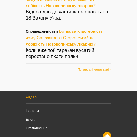
лобіюють Нововолинську лікарню?
Відповідно до частини першої статті
18 Закону Укра
...
Битва за кластерність:
Справедливість
в
чому Сапожніков і Сторонський не
лобіюють Нововолинську лікарню?
Коли вже той таракан вусатий
перестане пхати палки
...
Попередні коментарі »
Радар
Новини
Блоги
Оголошення