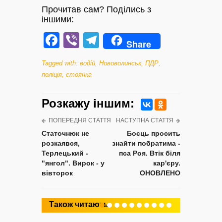
Прочитав сам? Поділись з
іншими:
Facebook
Viber
Telegram
Share
Tagged with:
водій
,
Нововолинськ
,
ПДР
,
поліція
,
стоянка
Розкажу iншим:
ПОПЕРЕДНЯ СТАТТЯ
НАСТУПНА СТАТТЯ
Статочнюк не
Боєць просить
розкаявся,
знайти побратима -
Терлецький -
пса Роя. Втік біля
"янгол". Вирок - у
кар'єру.
вівторок
ОНОВЛЕНО
Також читають