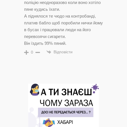
поліцію неодноразово коли воно хотіло
пяне кудись їхати.
А піднялося те чюдо на контробанді,
платив бабло щоб поробили нички йому
в бусах і працювали люди на його
перевозячи сигарети.
Він їздить 99% пяний.
Відповісти
0