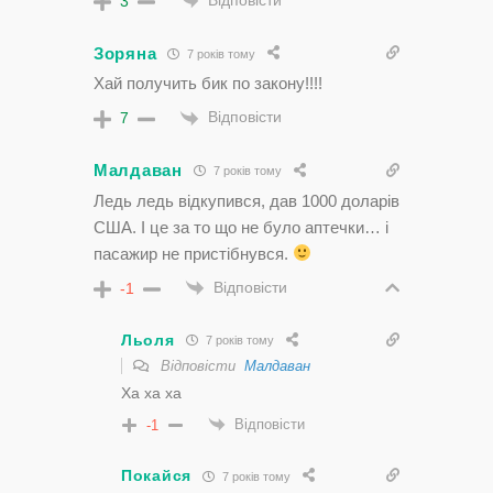
Відповісти
3
Зоряна
7 років тому
Хай получить бик по закону!!!!
Відповісти
7
Малдаван
7 років тому
Ледь ледь відкупився, дав 1000 доларів
США. І це за то що не було аптечки… і
пасажир не пристібнувся.
Відповісти
-1
Льоля
7 років тому
Відповісти
Малдаван
Ха ха ха
Відповісти
-1
Покайся
7 років тому