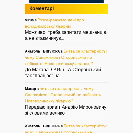
Коментарі
Розсекречуємо дані про
Virus
в
володимирську лікарню
Можливо, треба запитати мешканців,
а не втаємничув
...
Битва за кластерність:
Анатоль_ БІДЗЮРА
в
чому Сапожніков і Сторонський не
лобіюють Нововолинську лікарню?
До Макара. О! Він - А Сторонський
так "працює" на
...
Битва за кластерність: чому
Макар
в
Сапожніков і Сторонський не лобіюють
Нововолинську лікарню?
Передаю привіт Андрію Мироновичу
зі словами велико
...
Битва за кластерність:
Анатоль_ БІДЗЮРА
в
чому Сапожніков і Сторонський не