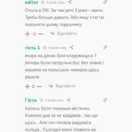
editor
9 років тому
Ольга в ОК: За такі речі 3 роки – мало.
Треба більше давати. Або іншу статтю
пошукати цьому порушнику.
Відповісти
-1
гість 1
9 років тому
вчора на дачах біля кладовища в 7
вечора були патрульні.бус без знаків і
машина на польських номерах,щось
рішали
Відповісти
2
Гість
9 років тому
Колись було тихеньке містечко..
Кожного дня як не крадіжка , так ще
щось.. Але хоч почала радувати
поліція.. Сьогодні вночі зловили на