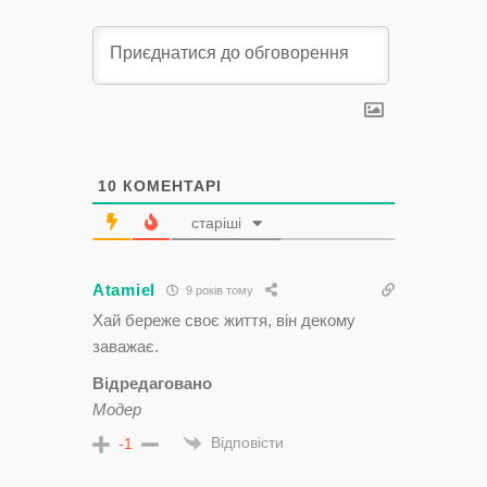
10
КОМЕНТАРІ
старіші
Atamiel
9 років тому
Хай береже своє життя, він декому
заважає.
Відредаговано
Модер
Відповісти
-1