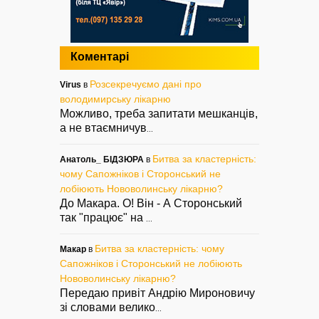
Коментарі
Розсекречуємо дані про
Virus
в
володимирську лікарню
Можливо, треба запитати мешканців,
а не втаємничув
...
Битва за кластерність:
Анатоль_ БІДЗЮРА
в
чому Сапожніков і Сторонський не
лобіюють Нововолинську лікарню?
До Макара. О! Він - А Сторонський
так "працює" на
...
Битва за кластерність: чому
Макар
в
Сапожніков і Сторонський не лобіюють
Нововолинську лікарню?
Передаю привіт Андрію Мироновичу
зі словами велико
...