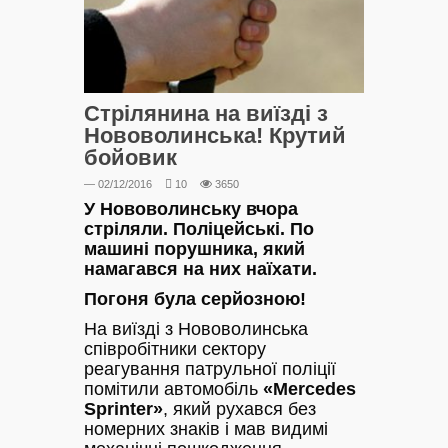
Стрілянина на виїзді з
Нововолинська! Крутий
бойовик
— 02/12/2016
10
3650
У Нововолинську вчора
стріляли. Поліцейські. По
машині порушника, який
намагався на них наїхати.
Погоня була серйозною!
На виїзді з Нововолинська
співробітники сектору
реагування патрульної поліції
помітили автомобіль
«Mercedes
Sprinter»
, який рухався без
номерних знаків і мав видимі