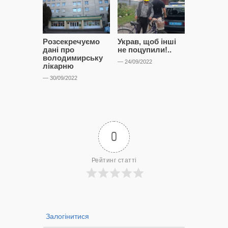
Розсекречуємо
Украв, щоб інші
Битва за
дані про
не поцупили!..
кластерні
володимирську
чому Сап
— 24/09/2022
лікарню
і Сторон
лобіюют
— 30/09/2022
Нововол
лікарню?
— 14/09/2022
0
Рейтинг статті
Залогінитися