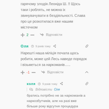
гарячому злодія Леоніда Ш. !! Щось
таки і роблять, не можна іх
звинувачувати в бездіяльності. Слава
про це розкотилася вже нашим
містечком
Відповісти
2
Оля
9 років тому
Нарешті наша міліція почала щось
робити, може цей Лесь наведе порядок
і візьметься за наркоманів…..
Відповісти
-1
коля
9 років тому
Відповісти
Оля
братись потрібно не за наркоманів а
наркозбутчиків, але на разі вже
більше року відсутня процедура