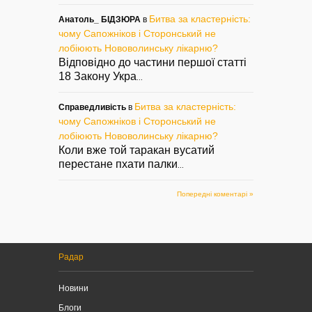
Битва за кластерність:
Анатоль_ БІДЗЮРА
в
чому Сапожніков і Сторонський не
лобіюють Нововолинську лікарню?
Відповідно до частини першої статті
18 Закону Укра
...
Битва за кластерність:
Справедливість
в
чому Сапожніков і Сторонський не
лобіюють Нововолинську лікарню?
Коли вже той таракан вусатий
перестане пхати палки
...
Попередні коментарі »
Радар
Новини
Блоги