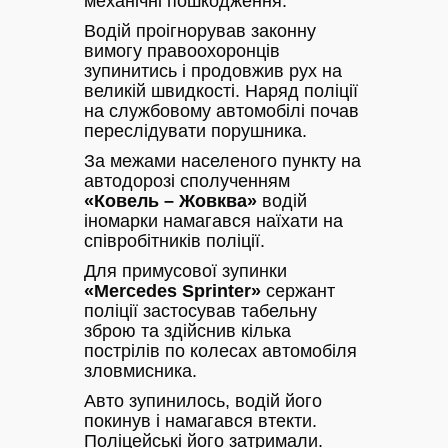
механічні пошкодження.
Водій проігнорував законну
вимогу правоохоронців
зупинитись і продовжив рух на
великій швидкості. Наряд поліції
на службовому автомобілі почав
переслідувати порушника.
За межами населеного пункту на
автодорозі сполученням
«Ковель – Жовква»
водій
іномарки намагався наїхати на
співробітників поліції.
Для примусової зупинки
«Mercedes Sprinter»
сержант
поліції застосував табельну
зброю та здійснив кілька
пострілів по колесах автомобіля
зловмисника.
Авто зупинилось, водій його
покинув і намагався втекти.
Поліцейські його затримали.