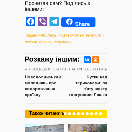
Прочитав сам? Поділись з
іншими:
Facebook
Viber
Telegram
Share
Tagged with:
Лесь
,
Нововолинськ
,
пістолет
,
погоня
,
поліція
,
порушник
Розкажу iншим:
ПОПЕРЕДНЯ СТАТТЯ
НАСТУПНА СТАТТЯ
Нововолинський
Чутки над
молодняк - про
териконами: за
подорожчання
п'яту шахту
проїзду
торгувався Ляшко
Також читають