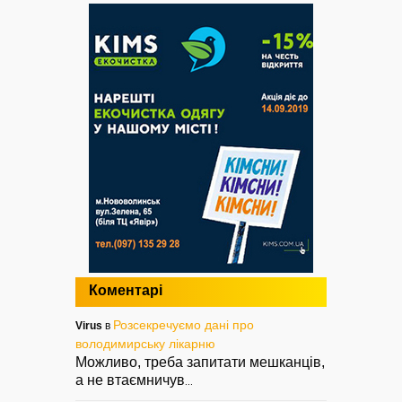
Коментарі
Розсекречуємо дані про
Virus
в
володимирську лікарню
Можливо, треба запитати мешканців,
а не втаємничув
...