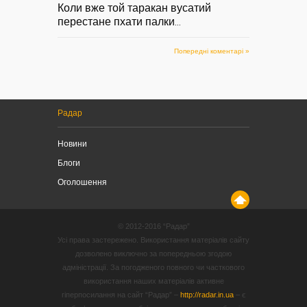
Коли вже той таракан вусатий
перестане пхати палки
...
Попередні коментарі »
Радар
Новини
Блоги
Оголошення
© 2012-2016 “Радар”
Усі права застережено. Використання матеріалів сайту
дозволено виключно за попередньою згодою
адміністрації. За погодженого повного чи часткового
використання наших матеріалів активне
гіперпосилання на сайт “Радар” –
http://radar.in.ua
– є