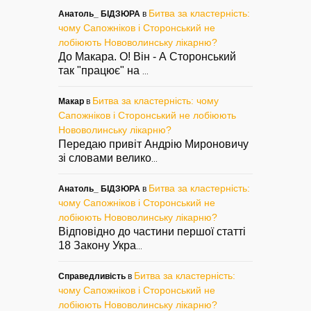
Битва за кластерність:
Анатоль_ БІДЗЮРА
в
чому Сапожніков і Сторонський не
лобіюють Нововолинську лікарню?
До Макара. О! Він - А Сторонський
так "працює" на
...
Битва за кластерність: чому
Макар
в
Сапожніков і Сторонський не лобіюють
Нововолинську лікарню?
Передаю привіт Андрію Мироновичу
зі словами велико
...
Битва за кластерність:
Анатоль_ БІДЗЮРА
в
чому Сапожніков і Сторонський не
лобіюють Нововолинську лікарню?
Відповідно до частини першої статті
18 Закону Укра
...
Битва за кластерність:
Справедливість
в
чому Сапожніков і Сторонський не
лобіюють Нововолинську лікарню?