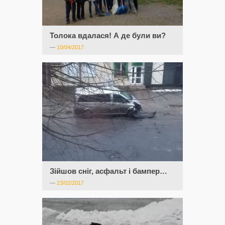
Толока вдалася! А де були ви?
—
10/04/2017
Зійшов сніг, асфальт і бампер…
—
23/02/2017