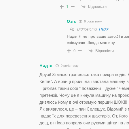
Відповісти
1
Озік
9 років тому
Відповісти
Надія
Надія!Я не про ваше авто.Я в з
співчуваю.Шкода машину.
Відповісти
0
Надія
9 років тому
Друзі! Зі мною трапилась така прикра подія.
Квітів”. А вранці прийшла і застала машину в
Прибігає такий собі ” поважний” і дуже ” чем
претензії. Чому це я кинула машину на проїж
дивлюсь йому в очі отримую перший ШОК!!!
Як виявилося, це – пан Селещук. Відомий в м
надає їх для перевезення шахтарів. От, його 
дощ, він Їхав попраляючи руками щітки на ло