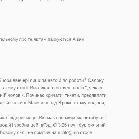
агальному про те,як там паркуються.А вам
 Вчора ввечері лишила авто біля роботи ” Салону
 такому стані. Викликала патруль поліції, чекаю.
ний” чоловік. Починає кричати, тикати, предявляти
джій частині. Маючи понад 9 років стажу водіння,
істі підприємець. Він має пасажирські автобуси і
водій і зробив цей наїзд. О 3.26 ночі, був сильний
бовому склі, не помітив наш vito(, що стояв