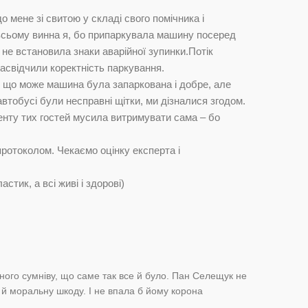
о мене зі свитою у складі свого помічника і
 всьому винна я, бо припаркувала машину посеред
 не встановила знаки аварійної зупинки.Потік
засвідчили коректність паркування.
, що може машина була запаркована і добре, але
автобусі були несправні щітки, ми дізналися згодом.
нту тих гостей мусила витримувати сама – бо
протоколом. Чекаємо оцінку експерта і
тик, а всі живі і здорові)
ного сумніву, що саме так все й було. Пан Селещук не
 й моральну шкоду. І не впала б йому корона