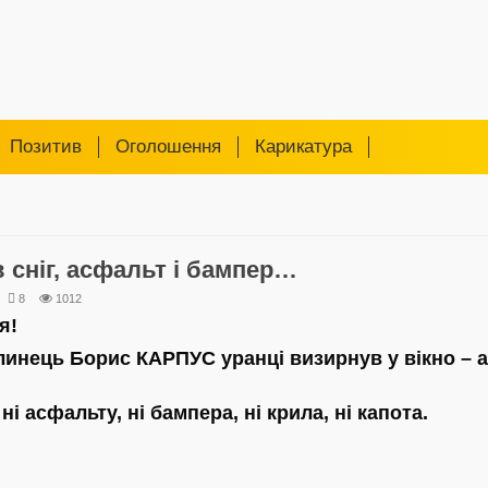
Позитив
Оголошення
Карикатура
 сніг, асфальт і бампер…
8
1012
я!
инець Борис КАРПУС уранці визирнув у вікно – а
, ні асфальту, ні бампера, ні крила, ні капота.