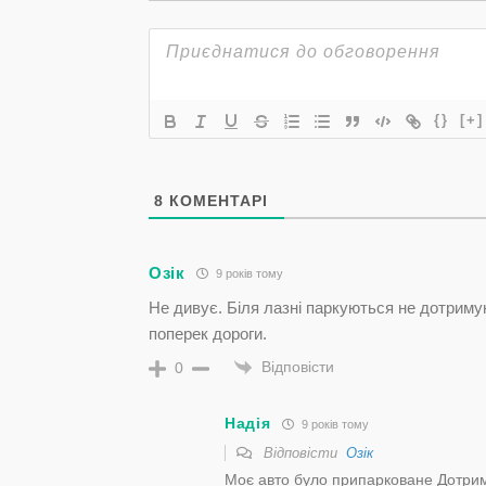
{}
[+]
8
КОМЕНТАРІ
Озік
9 років тому
Не дивує. Біля лазні паркуються не дотрим
поперек дороги.
Відповісти
0
Надія
9 років тому
Відповісти
Озік
Моє авто було припарковане Дотриму