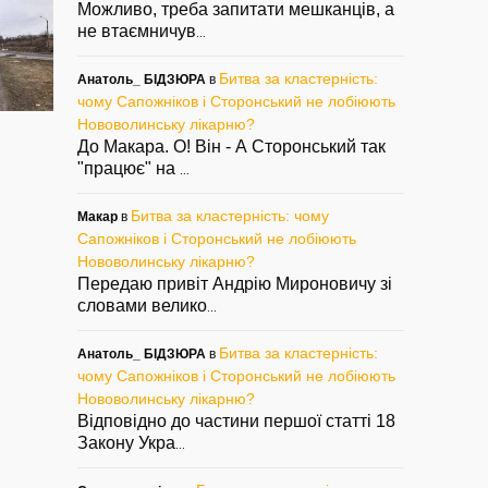
Можливо, треба запитати мешканців, а
не втаємничув
...
Битва за кластерність:
Анатоль_ БІДЗЮРА
в
чому Сапожніков і Сторонський не лобіюють
Нововолинську лікарню?
Найгарніший
Троянда розквітла
Що
будинок у
якраз на Різдво
ву
До Макара. О! Він - А Сторонський так
Нововолинську
"працює" на
— 25/12/2020
— 1
...
— 03/02/2021
Битва за кластерність: чому
Макар
в
Сапожніков і Сторонський не лобіюють
Нововолинську лікарню?
Передаю привіт Андрію Мироновичу зі
словами велико
...
Битва за кластерність:
Анатоль_ БІДЗЮРА
в
чому Сапожніков і Сторонський не лобіюють
Нововолинську лікарню?
Відповідно до частини першої статті 18
Закону Укра
...