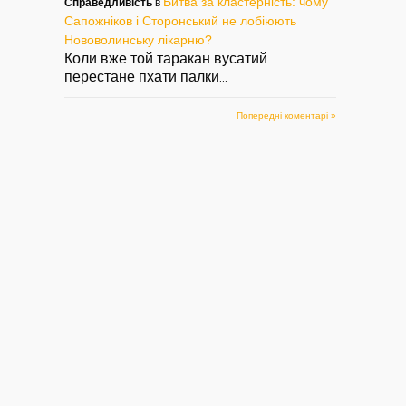
Битва за кластерність: чому
Справедливість
в
Сапожніков і Сторонський не лобіюють
Нововолинську лікарню?
Коли вже той таракан вусатий
перестане пхати палки
...
Попередні коментарі »