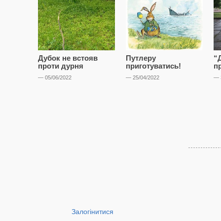
Дубок не встояв
Путлеру
“Д
проти дурня
приготуватись!
п
— 05/06/2022
— 25/04/2022
— 
Залогінитися