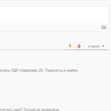
старіші
уючись ПДР (параграф 15). Паркуються майже
ючись пдр!!! Поліція це засвідчила.