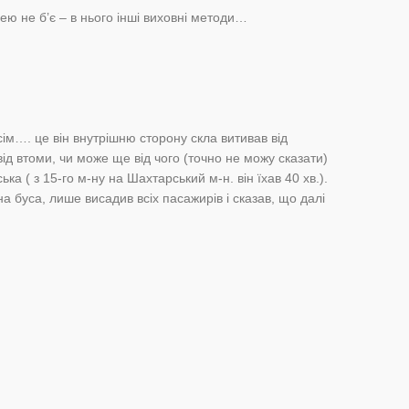
цею не б’є – в нього інші виховні методи…
всім…. це він внутрішню сторону скла витивав від
від втоми, чи може ще від чого (точно не можу сказати)
ька ( з 15-го м-ну на Шахтарський м-н. він їхав 40 хв.).
на буса, лише висадив всіх пасажирів і сказав, що далі