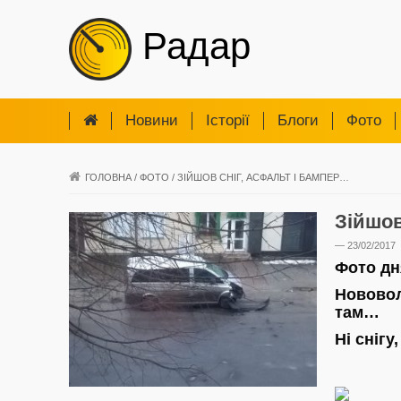
Радар
Новини
Iсторії
Блоги
Фото
ГОЛОВНА
/
ФОТО
/
ЗІЙШОВ СНІГ, АСФАЛЬТ І БАМПЕР…
Зійшов
— 23/02/2017
Фото дн
Нововол
там…
Ні снігу