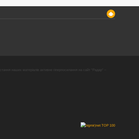
стання наших матеріалів активне гіперпосилання на сайт “Радар” –