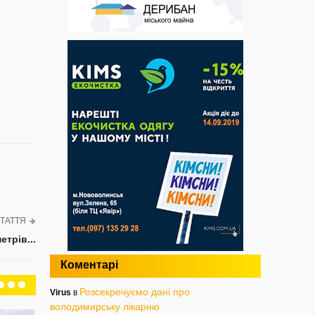
ТАТТЯ
трів...
Коментарі
Розсекречуємо дані про
Virus
в
володимирську лікарню