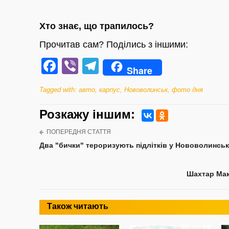
Хто знає, що трапилось?
Прочитав сам? Поділись з іншими:
Facebook
Viber
Telegram
Share
Tagged with:
авто
,
карпус
,
Нововолинськ
,
фото дня
Розкажу iншим:
ПОПЕРЕДНЯ СТАТТЯ
Два "бички" тероризують підлітків у Нововолинську
Шахтар Мака
Також читають