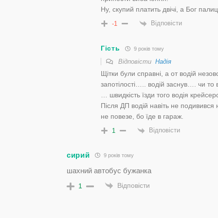
Ну, скупий платить двічі, а Бог пали
Відповісти
-1
Гість
9 років тому
Відповісти
Надія
Щітки були справні, а от водій незо
запотілості….. водій заснув…. чи то 
… швидкість їзди того водія крейсерс
Після ДП водій навіть не подивився 
не повезе, бо їде в гараж.
Відповісти
1
сирий
9 років тому
шахний автобус бужанка
Відповісти
1