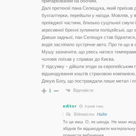
припаркований на обочині.
Далі претензії пана Селещука, який приїхав д
бухгалтерки, перейшли у наїзди. Мовляв, у
проїжджої частини, близько суцільної смуги і
агресивної брехні зупинили поліцейські, що 
Давши задньої, пан Селещук став бідкатися
водія засліпило зустрічне авто. Про те що в 
Мушу зазначити, що увесь натиск темпераме
чоловік поїхав у справах до Києва.
У підсумку – дійшли згоди за європейським 
відшкодування коштів страховою компанією.
Дякую Богу, що постраждали лише метал і плас
Відповісти
1
editor
9 років тому
Відповісти
Надія
То це ваш. О, як шкода. Не маю жод
збіднів би відшкодувати матеріальну
принести вибачення.