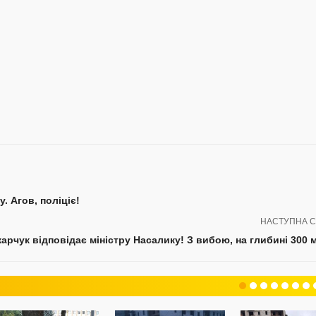
. Агов, поліціє!
НАСТУПНА С
рчук відповідає міністру Насалику! З вибою, на глибині 300 ме