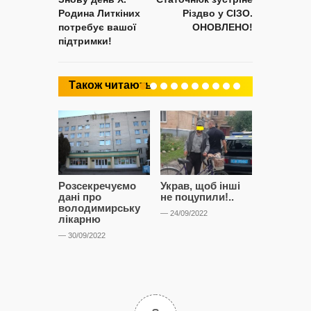
Родина Литкіних
Різдво у СІЗО.
потребує вашої
ОНОВЛЕНО!
підтримки!
Також читають
Розсекречуємо
Украв, щоб інші
Битва за
дані про
не поцупили!..
кластерні
володимирську
чому Сап
— 24/09/2022
лікарню
і Сторон
лобіюют
— 30/09/2022
Нововол
лікарню?
— 14/09/2022