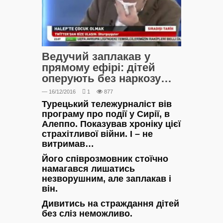
Ведучий заплакав у
прямому ефірі: дітей
оперують без наркозу…
— 16/12/2016
1
877
Турецький тележурналіст вів
програму про події у Сирії, в
Алеппо. Показував хроніку цієї
страхітливої війни. І – не
витримав…
Його співрозмовник стоїчно
намагався лишатись
незворушним, але заплакав і
він.
Дивитись на страждання дітей
без сліз неможливо.