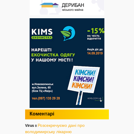
Коментарі
Розсекречуємо дані про
Virus
в
володимирську лікарню