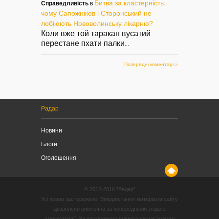
Битва за кластерність:
Справедливість
в
чому Сапожніков і Сторонський не
лобіюють Нововолинську лікарню?
Коли вже той таракан вусатий
перестане пхати палки
...
Попередні коментарі »
Радар
Новини
Блоги
Оголошення
© 2012-2016 “Радар”
Усі права застережено. Використання матеріалів сайту
дозволено виключно за попередньою згодою
адміністрації. За погодженого повного чи часткового