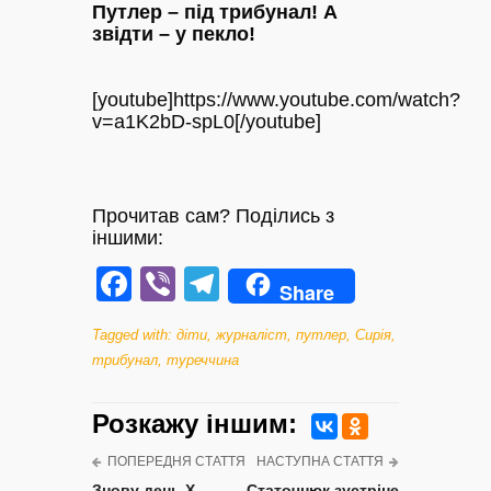
Путлер – під трибунал! А
звідти – у пекло!
[youtube]https://www.youtube.com/watch?
v=a1K2bD-spL0[/youtube]
Прочитав сам? Поділись з
іншими:
Facebook
Viber
Telegram
Share
Tagged with:
діти
,
журналіст
,
путлер
,
Сирія
,
трибунал
,
туреччина
Розкажу iншим:
ПОПЕРЕДНЯ СТАТТЯ
НАСТУПНА СТАТТЯ
Знову день Х.
Статочнюк зустріне