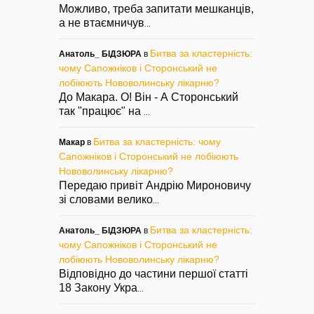
Можливо, треба запитати мешканців,
а не втаємничув
...
Битва за кластерність:
Анатоль_ БІДЗЮРА
в
чому Сапожніков і Сторонський не
лобіюють Нововолинську лікарню?
До Макара. О! Він - А Сторонський
так "працює" на
...
Битва за кластерність: чому
Макар
в
Сапожніков і Сторонський не лобіюють
Нововолинську лікарню?
Передаю привіт Андрію Мироновичу
зі словами велико
...
Битва за кластерність:
Анатоль_ БІДЗЮРА
в
чому Сапожніков і Сторонський не
лобіюють Нововолинську лікарню?
Відповідно до частини першої статті
18 Закону Укра
...