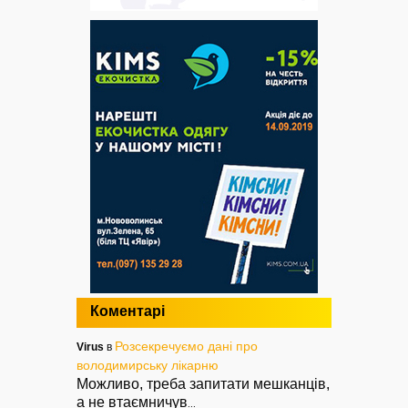
Коментарі
Розсекречуємо дані про
Virus
в
володимирську лікарню
Можливо, треба запитати мешканців,
а не втаємничув
...