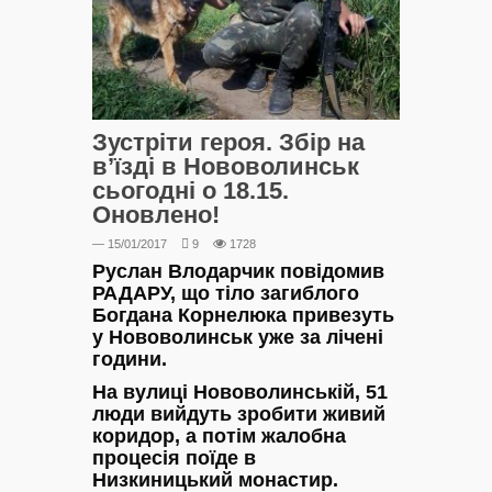
Зустріти героя. Збір на
в’їзді в Нововолинськ
сьогодні о 18.15.
Оновлено!
— 15/01/2017
9
1728
Руслан Влодарчик повідомив
РАДАРУ, що тіло загиблого
Богдана Корнелюка привезуть
у Нововолинськ уже за лічені
години.
На вулиці Нововолинській, 51
люди вийдуть зробити живий
коридор, а потім жалобна
процесія поїде в
Низкиницький монастир.