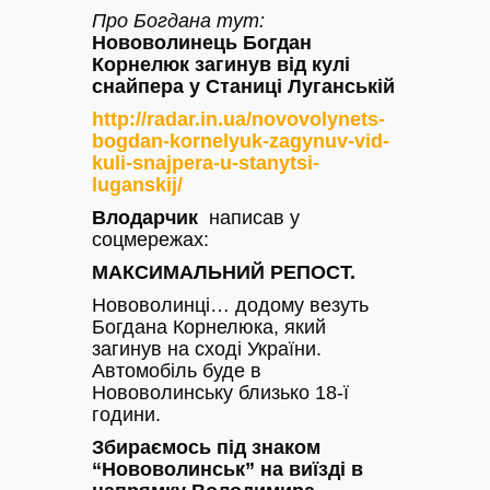
Про Богдана тут:
Нововолинець Богдан
Корнелюк загинув від кулі
снайпера у Станиці Луганській
http://radar.in.ua/novovolynets-
bogdan-kornelyuk-zagynuv-vid-
kuli-snajpera-u-stanytsi-
luganskij/
Влодарчик
написав у
соцмережах:
МАКСИМАЛЬНИЙ РЕПОСТ.
Нововолинці… додому везуть
Богдана Корнелюка, який
загинув на сході України.
Автомобіль буде в
Нововолинську близько 18-ї
години.
Збираємось під знаком
“Нововолинськ” на виїзді в