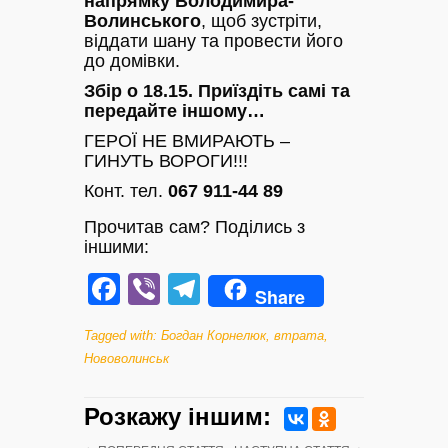
напрямку Володимира-
Волинського
, щоб зустріти,
віддати шану та провести його
до домівки.
Збір о 18.15. Приїздіть самі та
передайте іншому…
ГЕРОЇ НЕ ВМИРАЮТЬ –
ГИНУТЬ ВОРОГИ!!!
Конт. тел.
067 911-44 89
Прочитав сам? Поділись з
іншими:
Facebook
Viber
Telegram
Share
Tagged with:
Богдан Корнелюк
,
втрата
,
Нововолинськ
Розкажу iншим: