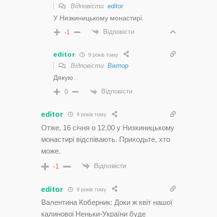
Відповісти
editor
У Низкиницькому монастирі.
Відповісти
-1
editor
9 років тому
Відповісти
Віктор
Дякую.
Відповісти
0
editor
9 років тому
Отже, 16 січня о 12.00 у Низкиницькому
монастирі відспівають. Приходьте, хто
може.
Відповісти
-1
editor
9 років тому
Валентина Коберник: Доки ж квiт нашої
калиновоi Неньки-України буде