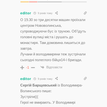
editor
9 років тому
О 19.30 зо три десятки машин проїхали
центром Нововолинська,
супроводжуючи бус із труною. Об’їдуть
головні вулиці міста і рушать до
монастиря. Там домовина лишиться до
завтра.
Лучани й володимиряни теж зустрічали
сьогодні полеглого бійця14-ї бригади.
Відповісти
-1
editor
9 років тому
Сергій Барщевський
із Володимира-
Волинського пише:
Зустріли(((
Герої не вмирають. У Володимирі