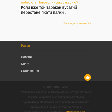
лобіюють Нововолинську лікарню?
Коли вже той таракан вусатий
перестане пхати палки
...
Попередні коментарі »
Радар
Новини
Блоги
Оголошення
© 2012-2016 “Радар”
Усі права застережено. Використання матеріалів сайту
дозволено виключно за попередньою згодою
адміністрації. За погодженого повного чи часткового
використання наших матеріалів активне