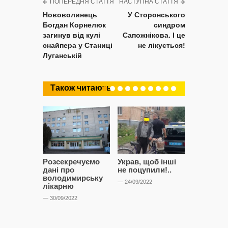
ПОПЕРЕДНЯ СТАТТЯ
НАСТУПНА СТАТТЯ
Нововолинець
У Сторонського
Богдан Корнелюк
синдром
загинув від кулі
Сапожнікова. І це
снайпера у Станиці
не лікується!
Луганській
Також читають
Розсекречуємо
Украв, щоб інші
Битва за
дані про
не поцупили!..
кластерні
володимирську
чому Сап
— 24/09/2022
лікарню
і Сторон
лобіюют
— 30/09/2022
Нововол
лікарню?
— 14/09/2022