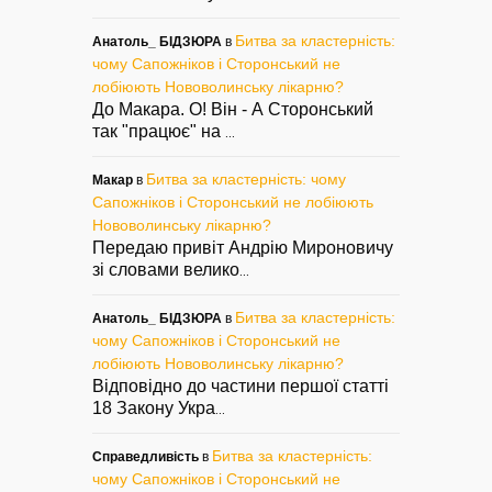
Битва за кластерність:
Анатоль_ БІДЗЮРА
в
чому Сапожніков і Сторонський не
лобіюють Нововолинську лікарню?
До Макара. О! Він - А Сторонський
так "працює" на
...
Битва за кластерність: чому
Макар
в
Сапожніков і Сторонський не лобіюють
Нововолинську лікарню?
Передаю привіт Андрію Мироновичу
зі словами велико
...
Битва за кластерність:
Анатоль_ БІДЗЮРА
в
чому Сапожніков і Сторонський не
лобіюють Нововолинську лікарню?
Відповідно до частини першої статті
18 Закону Укра
...
Битва за кластерність:
Справедливість
в
чому Сапожніков і Сторонський не