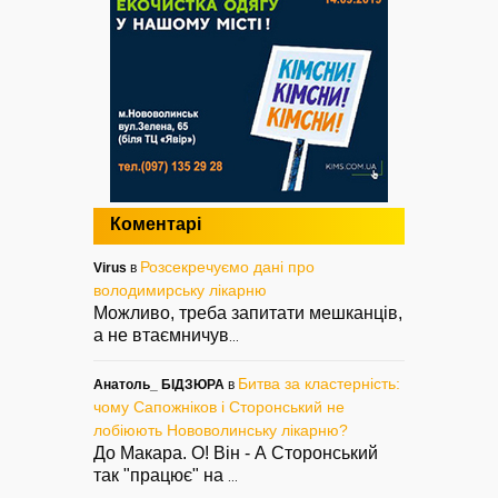
Коментарі
Розсекречуємо дані про
Virus
в
володимирську лікарню
Можливо, треба запитати мешканців,
а не втаємничув
...
Битва за кластерність:
Анатоль_ БІДЗЮРА
в
чому Сапожніков і Сторонський не
лобіюють Нововолинську лікарню?
До Макара. О! Він - А Сторонський
так "працює" на
...