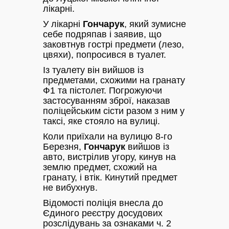
лікарні.
У лікарні
Гончарук
, який зумисне
себе подряпав і заявив, що
заковтнув гострі предмети (лезо,
цвяхи), попросився в туалет.
Із туалету він вийшов із
предметами, схожими на гранату
Ф1 та пістолет. Погрожуючи
застосуванням зброї, наказав
поліцейським сісти разом з ним у
таксі, яке стояло на вулиці.
Коли приїхали на вулицю 8-го
Березня,
Гончарук
вийшов із
авто, вистрілив угору, кинув на
землю предмет, схожий на
гранату, і втік. Кинутий предмет
не вибухнув.
Відомості поліція внесла до
Єдиного реєстру досудових
розслідувань за ознаками ч. 2