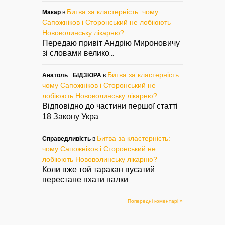
Битва за кластерність: чому
Макар
в
Сапожніков і Сторонський не лобіюють
Нововолинську лікарню?
Передаю привіт Андрію Мироновичу
зі словами велико
...
Битва за кластерність:
Анатоль_ БІДЗЮРА
в
чому Сапожніков і Сторонський не
лобіюють Нововолинську лікарню?
Відповідно до частини першої статті
18 Закону Укра
...
Битва за кластерність:
Справедливість
в
чому Сапожніков і Сторонський не
лобіюють Нововолинську лікарню?
Коли вже той таракан вусатий
перестане пхати палки
...
Попередні коментарі »