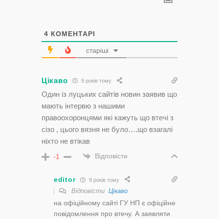
4
КОМЕНТАРІ
старіші
Цікаво
9 років тому
Один із луцьких сайтів новин заявив що
мають інтервю з нашими
правоохоронцями які кажуть що втечі з
сізо , цього вязня не було….що взагалі
ніхто не втікав
Відповісти
-1
editor
9 років тому
Відповісти
Цікаво
на офіційному сайті ГУ НП є офіційне
повідомлення про втечу. А заявляти