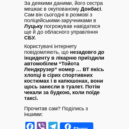
За деякими даними, його сестра
мешкає в окупованому
Донбасі
.
Сам він сьогодні в розмові з
поліцейськими-заручниками в
Луцьку
погрожував навідатися
ще й до обласного управління
СБУ.
Користувачі інтернету
повідомляють, що
незадовго до
інциденту в лікарню приїздили
автомобілем “Тойота
Лендкрузер” номер … ВТ якісь
хлопці в сірих спортивних
костюмах і в капюшонах, вони
щось занесли в туалет. Потім
чекали за будкою, коли поїде
таксі.
Прочитав сам? Поділись з
іншими:
Facebook
Viber
Telegram
Share