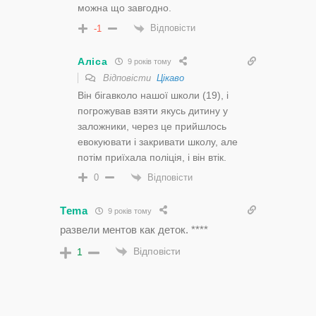
можна що завгодно.
Відповісти
-1
Аліса
9 років тому
Відповісти
Цікаво
Він бігавколо нашої школи (19), і
погрожував взяти якусь дитину у
заложники, через це прийшлось
евокуювати і закривати школу, але
потім приїхала поліція, і він втік.
Відповісти
0
Tema
9 років тому
развели ментов как деток. ****
Відповісти
1