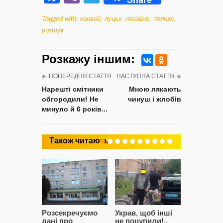
Tagged with:
конвой
,
луцьк
,
негайно
,
поліція
,
розшук
Розкажу iншим:
ПОПЕРЕДНЯ СТАТТЯ
НАСТУПНА СТАТТЯ
Нарешті смітники
Мною лякають
обгородили! Не
чинуш і жлобів
минуло й 6 років...
Також читають
Розсекречуємо
Украв, щоб інші
Битва за
дані про
не поцупили!..
кластерні