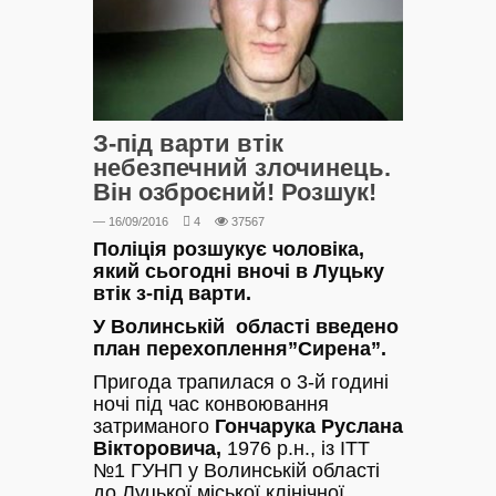
З-під варти втік
небезпечний злочинець.
Він озброєний! Розшук!
— 16/09/2016
4
37567
Поліція розшукує чоловіка,
який сьогодні вночі в Луцьку
втік з-під варти.
У Волинській області введено
план перехоплення”Сирена”.
Пригода трапилася о 3-й годині
ночі під час конвоювання
затриманого
Гончарука Руслана
Вікторовича,
1976 р.н., із ІТТ
№1 ГУНП у Волинській області
до Луцької міської клінічної