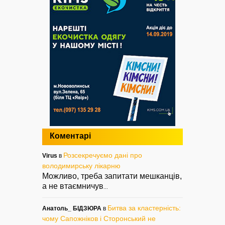
Коментарі
Розсекречуємо дані про
Virus
в
володимирську лікарню
Можливо, треба запитати мешканців,
а не втаємничув
...
Битва за кластерність:
Анатоль_ БІДЗЮРА
в
чому Сапожніков і Сторонський не