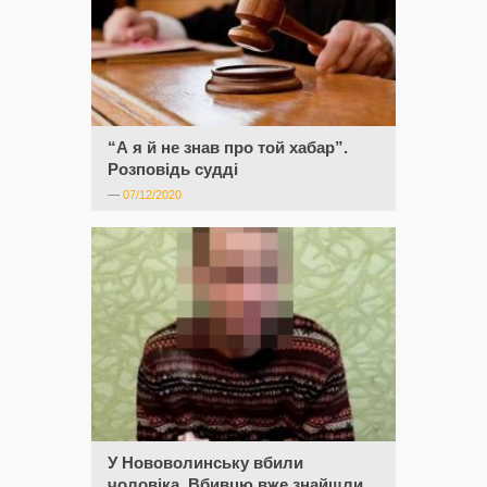
“А я й не знав про той хабар”.
Розповідь судді
—
07/12/2020
У Нововолинську вбили
чоловіка. Вбивцю вже знайшли