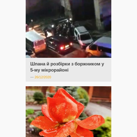
Шпана й розбірки з боржником у
5-му мікрорайоні
—
26/12/2020