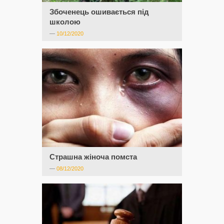
Збоченець ошивається під
школою
—
10/12/2020
Страшна жіноча помста
—
08/12/2020