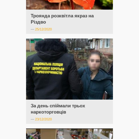
Троянда розквітла якраз на
Різдво
—
25/12/2020
За день спіймали трьох
наркоторговців
—
23/12/2020