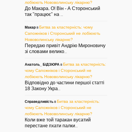
лобіюють Нововолинську лікарню?
До Макара. О! Він - А Сторонський
так "працює" на
...
Битва за кластерність: чому
Макар
в
Сапожніков і Сторонський не лобіюють
Нововолинську лікарню?
Передаю привіт Андрію Мироновичу
зі словами велико
...
Битва за кластерність:
Анатоль_ БІДЗЮРА
в
чому Сапожніков і Сторонський не
лобіюють Нововолинську лікарню?
Відповідно до частини першої статті
18 Закону Укра
...
Битва за кластерність:
Справедливість
в
чому Сапожніков і Сторонський не
лобіюють Нововолинську лікарню?
Коли вже той таракан вусатий
перестане пхати палки
...