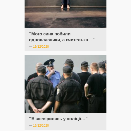
“Мого сина побили
однокласники, а вчителька…”
—
19/12/2020
“Я зневірилась у поліції…”
—
15/12/2020