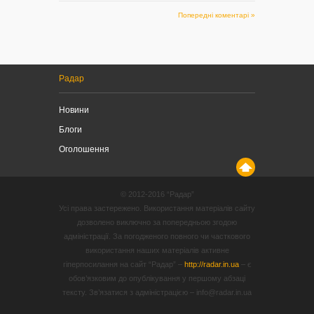
Попередні коментарі »
Радар
Новини
Блоги
Оголошення
© 2012-2016 “Радар”
Усі права застережено. Використання матеріалів сайту
дозволено виключно за попередньою згодою
адміністрації. За погодженого повного чи часткового
використання наших матеріалів активне
гіперпосилання на сайт “Радар” –
http://radar.in.ua
– є
обов’язковим до опублікування у першому абзаці
тексту. Зв’язатися з адміністрацією – info@radar.in.ua