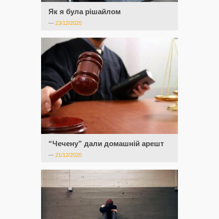
Як я була рішайлом
—
23/12/2020
“Чечену” дали домашній арешт
—
21/12/2020