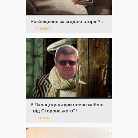
Розбещення за згодою сторін?..
—
12/12/2020
У Палаці культури немає меблів
“від Сторонського”!
—
10/12/2020