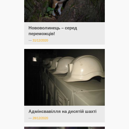
Нововолинець – серед
переможців!
—
31/12/2020
Адмінсвавілля на десятій шахті
—
28/12/2020