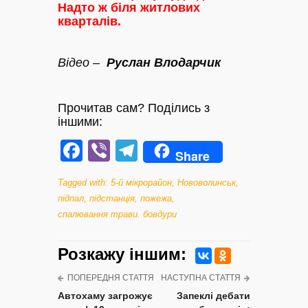
Надто ж біля житлових
кварталів.
Відео –
Руслан Влодарчик
Прочитав сам? Поділись з
іншими:
Facebook
Viber
Telegram
Share
Tagged with:
5-й мікрорайон
,
Нововолинськ
,
підпал
,
підстанція
,
пожежа
,
спалювання трави. бовдури
Розкажу iншим:
ПОПЕРЕДНЯ СТАТТЯ
НАСТУПНА СТАТТЯ
Автохаму загрожує
Запеклі дебати