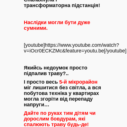
трансформаторна підстанція!
Наслідки могли бути дуже
сумними.
[youtube]https://www.youtube.com/watch?
v=iOcr0ECKZMc&feature=youtu.be[/youtube]
Якийсь недоумок просто
підпалив траву?..
І просто весь
5-й мікрорайон
міг лишитися без світла, а вся
побутова техніка у квартирах
могла згоріти від перепаду
напруги…
Дайте по руках тим дітям чи
дорослим бовдурам, які
спалюють траву будь-де!