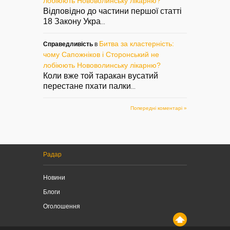
лобіюють Нововолинську лікарню?
Відповідно до частини першої статті
18 Закону Укра
...
Битва за кластерність:
Справедливість
в
чому Сапожніков і Сторонський не
лобіюють Нововолинську лікарню?
Коли вже той таракан вусатий
перестане пхати палки
...
Попередні коментарі »
Радар
Новини
Блоги
Оголошення