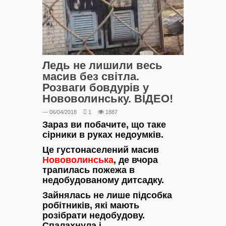
Ледь не лишили весь
масив без світла.
Розваги бовдурів у
Нововолинську. ВІДЕО!
— 06/04/2018
1
1887
Зараз ви побачите, що таке
сірники в руках недоумків.
Це густонаселений масив
Нововолинська
, де вчора
трапилась пожежа в
недобудованому дитсадку.
Зайнялась не лише підсобка
робітників, які мають
розібрати недобудову.
Спалахнула і