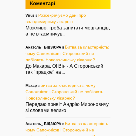
Коментарі
Розсекречуємо дані про
Virus
в
володимирську лікарню
Можливо, треба запитати мешканців,
а не втаємничув
...
Битва за кластерність:
Анатоль_ БІДЗЮРА
в
чому Сапожніков і Сторонський не
лобіюють Нововолинську лікарню?
До Макара. О! Він - А Сторонський
так "працює" на
...
Битва за кластерність: чому
Макар
в
Сапожніков і Сторонський не лобіюють
Нововолинську лікарню?
Передаю привіт Андрію Мироновичу
зі словами велико
...
Битва за кластерність:
Анатоль_ БІДЗЮРА
в
чому Сапожніков і Сторонський не