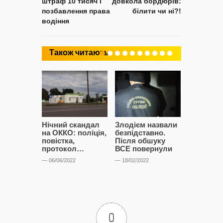
штраф 10 тисяч і
довкола бордюрів:
позбавлення права
білити чи ні?!
водіння
Також читають
Нічний скандал
Злодієм назвали
Анонімни
на ОККО: поліція,
безпідставно.
із хлібоз
повістка,
Після обшуку
— 04/02/2022
протокол…
ВСЕ повернули
— 06/06/2022
— 18/02/2022
0