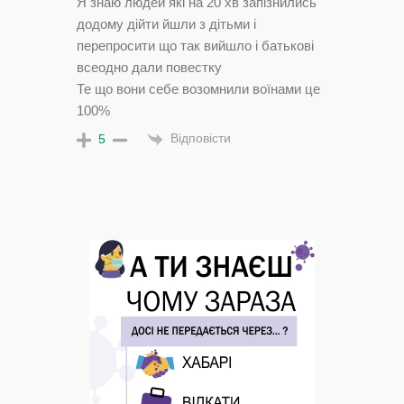
Я знаю людей які на 20 хв запізнились
додому дійти йшли з дітьми і
перепросити що так вийшло і батькові
всеодно дали повестку
Те що вони себе возомнили воїнами це
100%
Відповісти
5