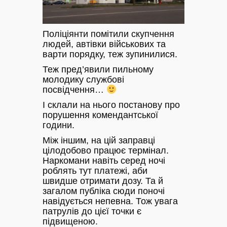
Поліціянти помітили скупчення
людей, автівки військових та
варти порядку, теж зупинилися.
Теж пред’явили пильному
молодику службові
посвідчення…
І склали на нього постанову про
порушення комендантської
години.
Між іншим, на цій заправці
цілодобово працює термінал.
Наркомани навіть серед ночі
роблять тут платежі, аби
швидше отримати дозу. Та й
загалом публіка сюди поночі
навідується непевна. Тож увага
патрулів до цієї точки є
підвищеною.