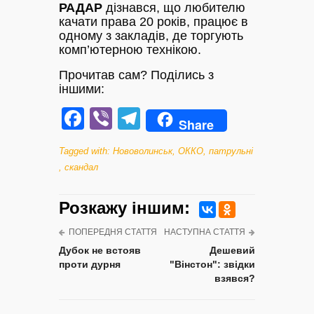
РАДАР
дізнався, що любителю
качати права 20 років, працює в
одному з закладів, де торгують
комп’ютерною технікою.
Прочитав сам? Поділись з
іншими:
Facebook
Viber
Telegram
Share
Tagged with:
Нововолинськ
,
ОККО
,
патрульні
,
скандал
Розкажу iншим:
ПОПЕРЕДНЯ СТАТТЯ
НАСТУПНА СТАТТЯ
Дубок не встояв
Дешевий
проти дурня
"Вінстон": звідки
взявся?