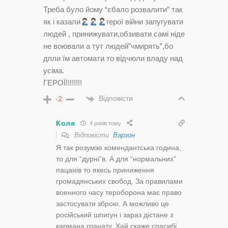
Треба було йому “єбало розвалити” так
як і казали
герої війни запугувати
людей , принижувати,обзивати самі ніде
не воювали а тут людей”чмирять”,бо
дпли їм автомати то відчюли владу над
усіма.
ГЕРОЇ!!!!!!!!
Відповісти
-2
Коля
4 років тому
Відповісти
Варзон
Я так розумію комендантська година,
то для “дурні”в. А для “нормальних”
пацанів то якесь приниження
громадянських свобод. За правилами
военного часу тероборона має право
застосувати зброю. А можливо це
російський шпигун і зараз дістане з
кармана гранату. Хай скаже спасибі,