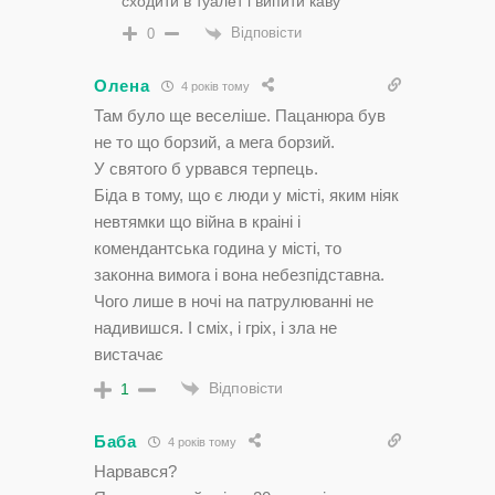
сходити в туалет і випити каву
Відповісти
0
Олена
4 років тому
Там було ще веселіше. Пацанюра був
не то що борзий, а мега борзий.
У святого б урвався терпець.
Біда в тому, що є люди у місті, яким ніяк
невтямки що війна в краіні і
комендантська година у місті, то
законна вимога і вона небезпідставна.
Чого лише в ночі на патрулюванні не
надивишся. І сміх, і гріх, і зла не
вистачає
Відповісти
1
Баба
4 років тому
Нарвався?