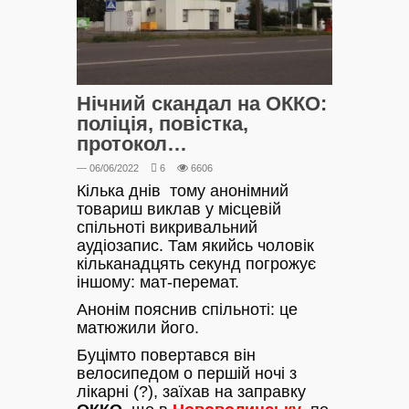
Нічний скандал на ОККО:
поліція, повістка,
протокол…
— 06/06/2022
6
6606
Кілька днів тому анонімний
товариш виклав у місцевій
спільноті викривальний
аудіозапис. Там якийсь чоловік
кільканадцять секунд погрожує
іншому: мат-перемат.
Анонім пояснив спільноті: це
матюжили його.
Буцімто повертався він
велосипедом о першій ночі з
лікарні (?), заїхав на заправку