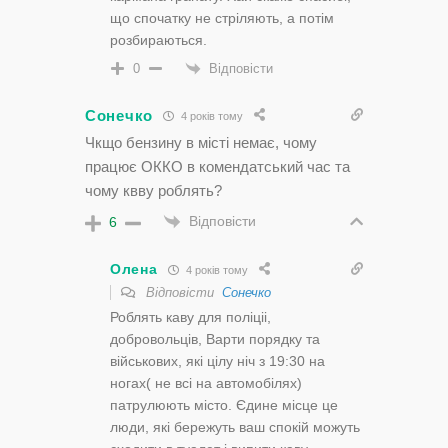
що спочатку не стріляють, а потім
розбираються.
Відповісти
0
Сонечко
4 років тому
Чкщо бензину в місті немає, чому
працює ОККО в комендатський час та
чому квву роблять?
Відповісти
6
Олена
4 років тому
Відповісти
Сонечко
Роблять каву для поліціі,
добровольців, Варти порядку та
військових, які цілу ніч з 19:30 на
ногах( не всі на автомобілях)
патрулюють місто. Єдине місце це
люди, які бережуть ваш спокій можуть