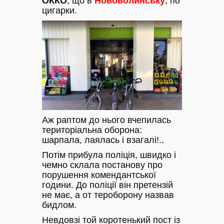
ОККО
, що в
Нововолинську
, по
цигарки.
Аж раптом до нього вчепилась
територіальна оборона:
шарпала, лаялась і взагалі!..
Потім прибула поліція, швидко і
чемно склала постанову про
порушення комендантської
години. До поліції він претензій
не має, а от тероборону назвав
бидлом.
Невдовзі той коротенький пост із