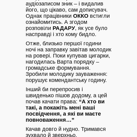
аудіозаписом зник – і видалив
його, що цікаво, сам дописувач.
Однак працівники
ОККО
встигли
ознайомитись. А згодом
розповіли
РАДАРУ
, як усе було
насправді і хто кому бидло.
Отже, близько першої години
ночі на заправку завітав молодик
на ровері. Поки купував цигарки,
нагодилась Варта порядку –
громадське формування.
Зробили молодику зауваження:
порушує комендантську годину.
Інший би перепросив і
швиденько пішов додому, а цей
почав качати права:
“А хто ви
такі, а покажіть мені ваші
посвідчення, а які ви маєте
повноваження…”
Качав довго й нудно. Тримався
зухвало й зверхньо.