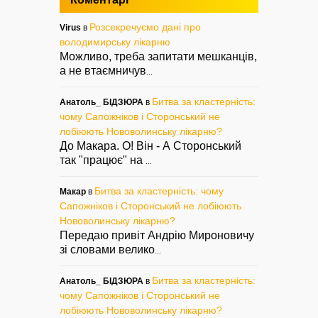
Розсекречуємо дані про
Virus
в
володимирську лікарню
Можливо, треба запитати мешканців,
а не втаємничув
...
Битва за кластерність:
Анатоль_ БІДЗЮРА
в
чому Сапожніков і Сторонський не
лобіюють Нововолинську лікарню?
До Макара. О! Він - А Сторонський
так "працює" на
...
Битва за кластерність: чому
Макар
в
Сапожніков і Сторонський не лобіюють
Нововолинську лікарню?
Передаю привіт Андрію Мироновичу
зі словами велико
...
Битва за кластерність:
Анатоль_ БІДЗЮРА
в
чому Сапожніков і Сторонський не
лобіюють Нововолинську лікарню?