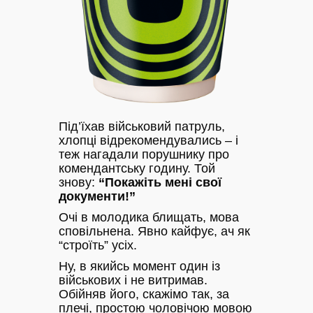
Під’їхав військовий патруль,
хлопці відрекомендувались – і
теж нагадали порушнику про
комендантську годину. Той
знову:
“Покажіть мені свої
документи!”
Очі в молодика блищать, мова
сповільнена. Явно кайфує, ач як
“строїть” усіх.
Ну, в якийсь момент один із
військових і не витримав.
Обійняв його, скажімо так, за
плечі, простою чоловічою мовою