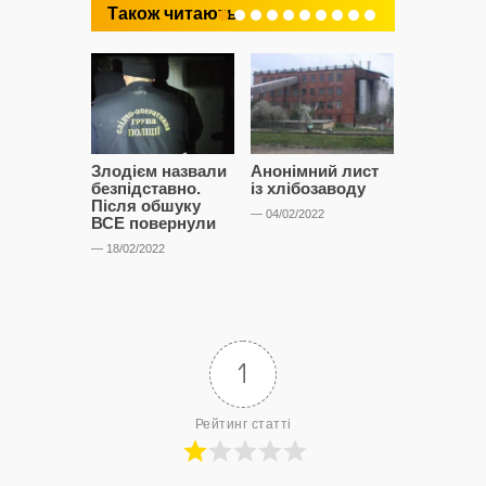
Також читають
Злодієм назвали
Анонімний лист
Предста
безпідставно.
із хлібозаводу
виконко
Після обшуку
пошили у
— 04/02/2022
ВСЕ повернули
— 24/09/2021
— 18/02/2022
1
Рейтинг статті