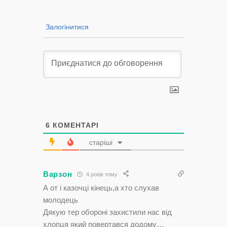
Залогінитися
6
КОМЕНТАРІ
старіші
Варзон
4 років тому
А от і казочці кінець,а хто слухав
молодець
Дякую тер обороні захистили нас від
хлопця який повертався додому…