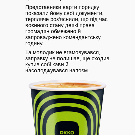
Представники варти порядку
показали йому свої документи,
терпляче роз’яснили, що під час
воєнного стану деякі права
громадян обмежено й
запроваджено комендантську
годину.
Та молодик не вгамовувався,
заправку не полишав, ще сходив
купив собі кави й
насолоджувався напоєм.