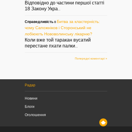
Відповідно до частини першої статті
18 Закону Укра
...
Битва за кластерність:
Справедливість
в
чому Сапожніков і Сторонський не
лобіюють Нововолинську лікарню?
Коли вже той таракан вусатий
перестане пхати палки
...
Попередні коментарі »
Радар
Новини
Блоги
Оголошення