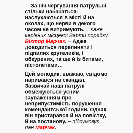
– За ніч чергування патрульні
стільки набачаться-
наслухаються в місті й на
околах, що нерви в декого
часом не витримують,
– каже
керівник місцевої Варти порядку
Віктор Марчак
. –
Адже
д
оводиться перепиняти і
підпилих крутеликів, і
обкурених, та ще й із битами,
пістолетами…
Цей молодик, вважаю, свідомо
наривався на скандал.
Зазвичай наші патрулі
обмежуються усним
зауваженням про
неприпустимість порушення
комендантської години. Однак
він пристарався й на повістку,
й на постанову, –
підсумовує
пан
Марчак
.