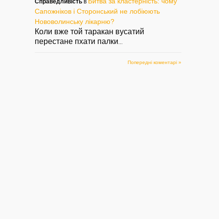
Битва за кластерність: чому
Справедливість
в
Сапожніков і Сторонський не лобіюють
Нововолинську лікарню?
Коли вже той таракан вусатий
перестане пхати палки
...
Попередні коментарі »