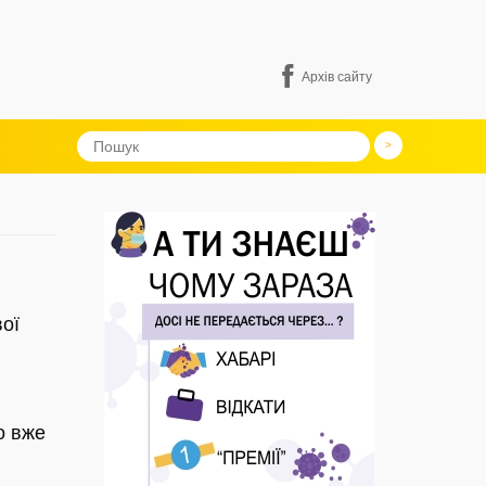
Архів сайту
ої
о вже