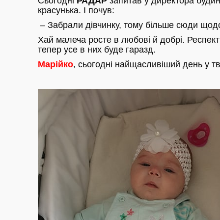
Сьогодні
РАДАР
запитав у директора буди
красунька. І почув:
– Забрали дівчинку, тому більше сюди що
Хай малеча росте в любові й добрі. Респект
тепер усе в них буде гаразд.
Марійко
, сьогодні найщасливіший день у т