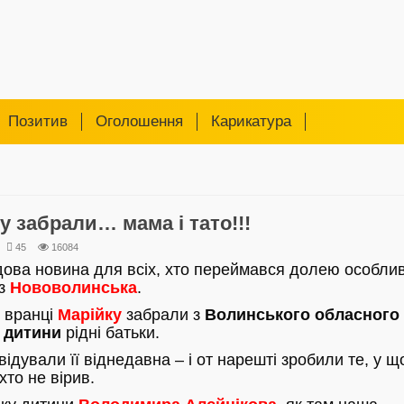
Позитив
Оголошення
Карикатура
у забрали… мама і тато!!!
45
16084
дова новина для всіх, хто переймався долею особлив
 з
Нововолинська
.
 вранці
Марійку
забрали з
Волинського обласного
 дитини
рідні батьки.
відували її віднедавна – і от нарешті зробили те, у щ
хто не вірив.