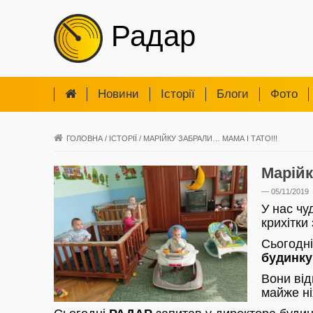
Радар
Новини
Iсторії
Блоги
Фото
ГОЛОВНА
/
ІСТОРІЇ
/
МАРІЙКУ ЗАБРАЛИ… МАМА І ТАТО!!!
Марійк
— 05/11/2019
У нас чу
крихітки
Сьогодні
будинку
Вони від
майже ні