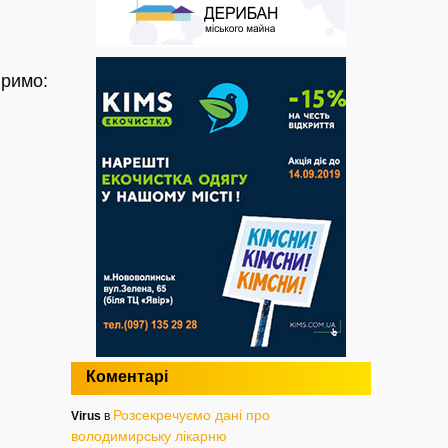
іримо:
Коментарі
Розсекречуємо дані про
Virus
в
володимирську лікарню