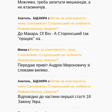
Можливо, треба запитати мешканців, а
не втаємничув
...
Битва за кластерність:
Анатоль_ БІДЗЮРА
в
чому Сапожніков і Сторонський не лобіюють
Нововолинську лікарню?
До Макара. О! Він - А Сторонський так
"працює" на
...
Битва за кластерність: чому
Макар
в
Сапожніков і Сторонський не лобіюють
Нововолинську лікарню?
Передаю привіт Андрію Мироновичу зі
словами велико
...
Битва за кластерність:
Анатоль_ БІДЗЮРА
в
чому Сапожніков і Сторонський не лобіюють
Нововолинську лікарню?
Відповідно до частини першої статті 18
Закону Укра
...