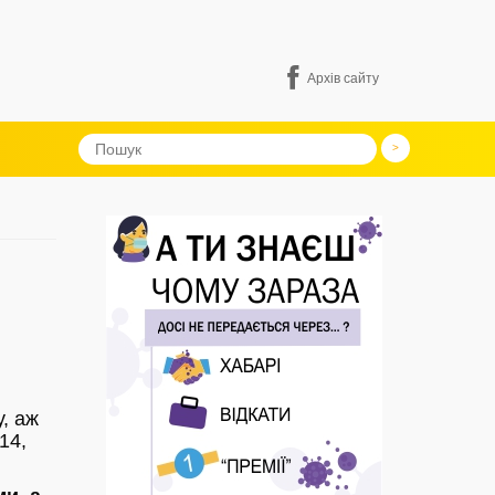
Архів сайту
у, аж
14,