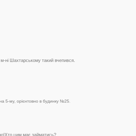
 м-ні Шахтарському такий вчепився.
на 5-му, орієнтовно в будинку №25.
но!Хто цим має займатись?