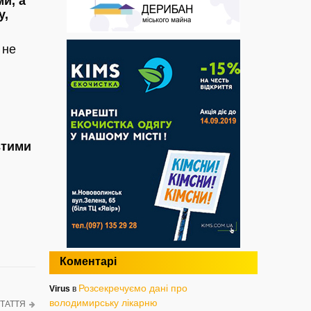
и, а
у,
 не
втими
Коментарі
Розсекречуємо дані про
Virus
в
володимирську лікарню
ТАТТЯ