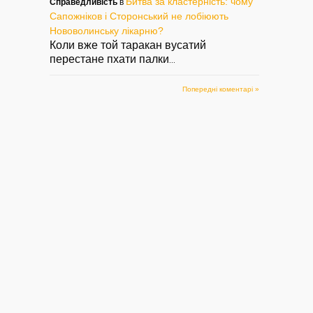
Битва за кластерність: чому
Справедливість
в
Сапожніков і Сторонський не лобіюють
Нововолинську лікарню?
Коли вже той таракан вусатий
перестане пхати палки
...
Попередні коментарі »