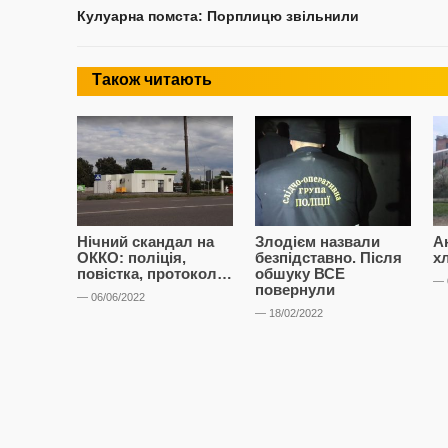
Кулуарна помста: Порплицю звільнили
Також читають
Нічний скандал на
Злодієм назвали
А
ОККО: поліція,
безпідставно. Після
х
повістка, протокол…
обшуку ВСЕ
— 
повернули
— 06/06/2022
— 18/02/2022