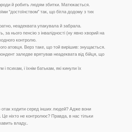
ороди й робить людям збитки. Матюкається.
їми “достоїнством” так, що бігла додому з тих
уратно, неадеквата упакувала й забрала.
ь, за нього пенсію з інвалідності (ну явно хворий на
 жодного контролю.
лого атовця. Верз таке, що той вирішив: знущається.
пондент заледве врятував неадеквата від бійця, що
і психам, і їхнім батькам, які кинули їх
о отак ходити серед інших людей? Адже вони
. Це ніхто не контролює? Правда, в нас тільки
кавить владу..