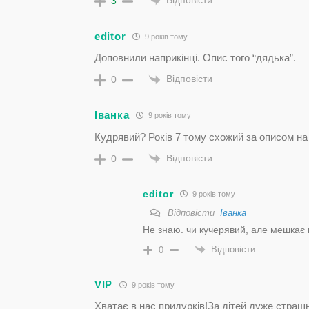
Відповісти
3
editor
9 років тому
Доповнили наприкінці. Опис того “дядька”.
Відповісти
0
Іванка
9 років тому
Кудрявий? Років 7 тому схожий за описом на
Відповісти
0
editor
9 років тому
Відповісти
Іванка
Не знаю. чи кучерявий, але мешкає 
Відповісти
0
VIP
9 років тому
Хватає в нас придурків!За дітей дуже страш