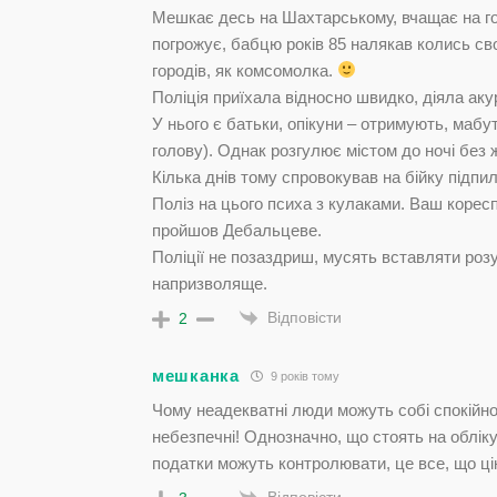
Мешкає десь на Шахтарському, вчащає на г
погрожує, бабцю років 85 налякав колись сво
городів, як комсомолка.
Поліція приїхала відносно швидко, діяла ак
У нього є батьки, опікуни – отримують, мабут
голову). Однак розгулює містом до ночі без
Кілька днів тому спровокував на бійку підпи
Поліз на цього психа з кулаками. Ваш корес
пройшов Дебальцеве.
Поліції не позаздриш, мусять вставляти розум 
напризволяще.
Відповісти
2
мешканка
9 років тому
Чому неадекватні люди можуть собі спокійн
небезпечні! Однозначно, що стоять на обліку
податки можуть контролювати, це все, що ці