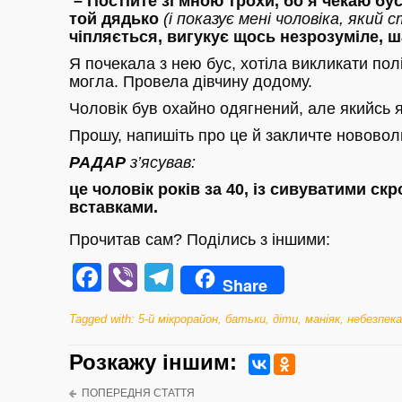
– Постійте зі мною трохи, бо я чекаю бу
той дядько
(і показує мені чоловіка, який 
чіпляється, вигукує щось незрозуміле, ш
Я почекала з нею бус, хотіла викликати пол
могла. Провела дівчину додому.
Чоловік був охайно одягнений, але якийсь я
Прошу, напишіть про це й закличте нововол
РАДАР
з’ясував:
це чоловік років за 40, із сивуватими с
вставками.
Прочитав сам? Поділись з іншими:
Facebook
Viber
Telegram
Share
Tagged with:
5-й мікрорайон
,
батьки
,
діти
,
маніяк
,
небезпека
Розкажу iншим:
ПОПЕРЕДНЯ СТАТТЯ