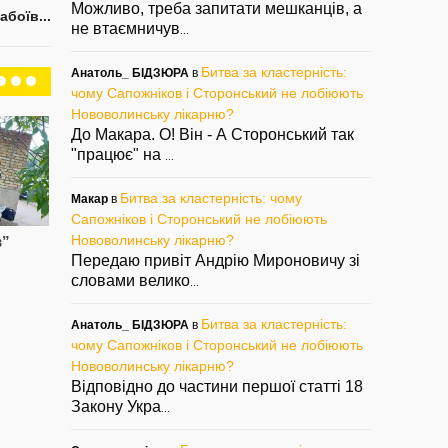
Можливо, треба запитати мешканців, а
абоїв...
не втаємничув
...
Битва за кластерність:
Анатоль_ БІДЗЮРА
в
чому Сапожніков і Сторонський не лобіюють
Нововолинську лікарню?
До Макара. О! Він - А Сторонський так
"працює" на
...
Битва за кластерність: чому
Макар
в
Сапожніков і Сторонський не лобіюють
Нововолинську лікарню?
в”
Живодер і
Про матюкливу
Як
“сердобольна”
старосту й земельні
пе
Передаю привіт Андрію Мироновичу зі
оборудки
Пе
словами велико
— 10/09/2021
...
— 20/08/2021
— 0
Битва за кластерність:
Анатоль_ БІДЗЮРА
в
чому Сапожніков і Сторонський не лобіюють
Нововолинську лікарню?
Відповідно до частини першої статті 18
Закону Укра
...