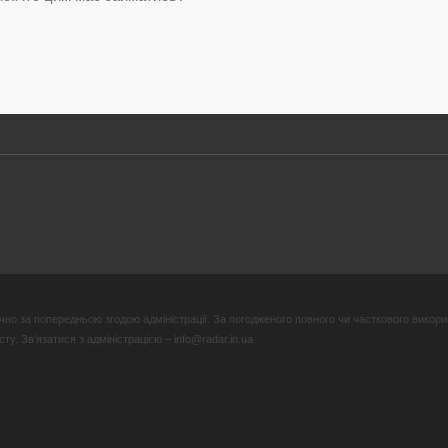
но за попередньою згодою адміністрації. За погодженого повного чи часткового викори
у. Зв’язатися з адміністрацією – info@radar.in.ua