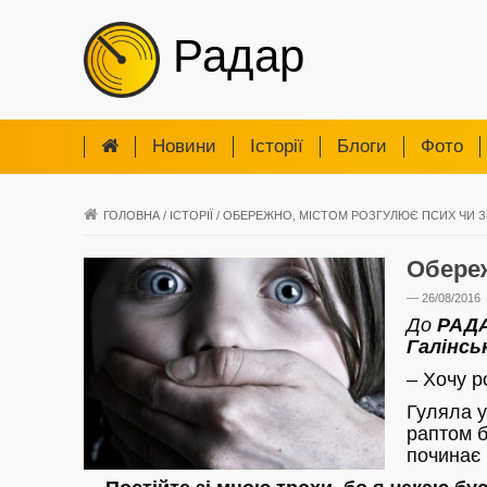
Радар
Новини
Iсторії
Блоги
Фото
ГОЛОВНА
/
ІСТОРІЇ
/
ОБЕРЕЖНО, МІСТОМ РОЗГУЛЮЄ ПСИХ ЧИ З
Обереж
— 26/08/2016
До
РАД
Галінсь
– Хочу р
Гуляла у
раптом б
починає 