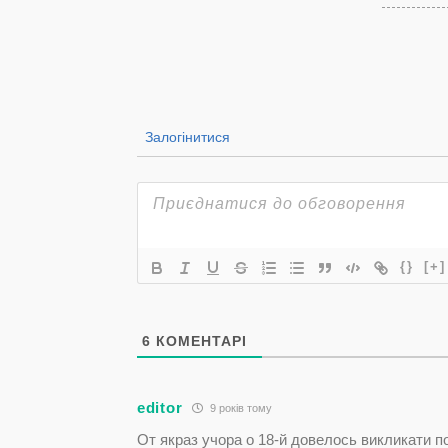
Залогінитися
{}
[+]
6
КОМЕНТАРІ
editor
9 років тому
От якраз учора о 18-й довелось викликати п