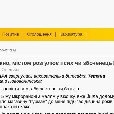
Позитив
Оголошення
Карикатура
БОЧЕНЕЦЬ!
но, містом розгулює псих чи збоченець!
6
7062
АРА
звернулась вихователька дитсадка
Тетяна
ка
з Нововолинська:
озповісти вам, аби застерегти батьків.
 5-му мікрорайоні з малям у візочку, вже йшла додом
іля магазину “Гурман” до мене підбігає дівчина років 
плакати і каже: