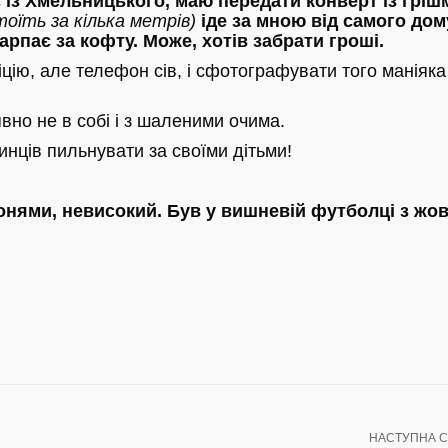
с із Хмельницького, маю передати конверт із грішм
стоїть за кілька метрів)
іде за мною від самого дом
арпає за кофту. Може, хотів забрати гроші.
іцію, але телефон сів, і сфотографувати того маніяка
вно не в собі і з шаленими очима.
инців пильнувати за своїми дітьми!
кронями, невисокий. Був у вишневій футболці з жо
НАСТУПНА С