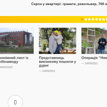
Схрон у квартирі: гранати, револьвер, 700 н
нонімний лист із
Представниць
Операція “Ня
лібозаводу
виконкому пошили у
— 14/09/2021
дурні
04/02/2022
— 24/09/2021
0