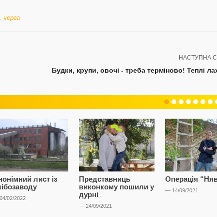
,
черга
НАСТУПНА С
Будки, крупи, овочі - треба терміново! Теплі ла
нонімний лист із
Представниць
Операція “Ня
лібозаводу
виконкому пошили у
— 14/09/2021
дурні
04/02/2022
— 24/09/2021