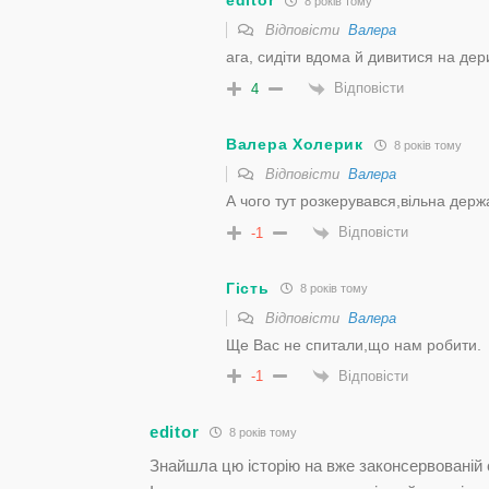
editor
8 років тому
Відповісти
Валера
ага, сидіти вдома й дивитися на дер
Відповісти
4
Валера Холерик
8 років тому
Відповісти
Валера
А чого тут розкерувався,вiльна дер
Відповісти
-1
Гість
8 років тому
Відповісти
Валера
Ще Вас не спитали,що нам робити.
Відповісти
-1
editor
8 років тому
Знайшла цю історію на вже законсервованій 