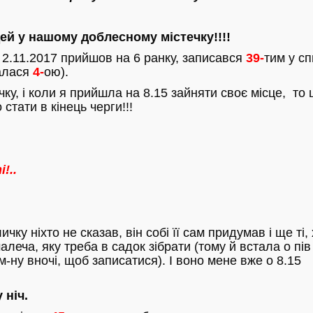
дей у нашому доблесному містечку!!!!
й 2.11.2017 прийшов на 6 ранку, записався
39-
тим у сп
салася
4-
ою).
ку, і коли я прийшла на 8.15 зайняти своє місце, то 
стати в кінець черги!!!
!..
чку ніхто не сказав, він собі її сам придумав і ще ті,
алеча, яку треба в садок зібрати (тому й встала о пів
-ну вночі, щоб записатися). І воно мене вже о 8.15
 ніч.