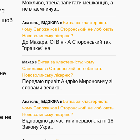
Можливо, треба запитати мешканців, а
не втаємничув
...
??
, щоб
Битва за кластерність:
Анатоль_ БІДЗЮРА
в
чому Сапожніков і Сторонський не лобіюють
Нововолинську лікарню?
До Макара. О! Він - А Сторонський так
"працює" на
...
Битва за кластерність: чому
Макар
в
Сапожніков і Сторонський не лобіюють
не
Нововолинську лікарню?
Передаю привіт Андрію Мироновичу зі
словами велико
...
Битва за кластерність:
Анатоль_ БІДЗЮРА
в
чому Сапожніков і Сторонський не лобіюють
Нововолинську лікарню?
е не
Відповідно до частини першої статті 18
Закону Укра
...