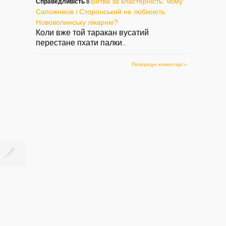
Битва за кластерність: чому
Справедливість
в
Сапожніков і Сторонський не лобіюють
Нововолинську лікарню?
Коли вже той таракан вусатий
перестане пхати палки
...
Попередні коментарі »