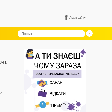
Архів сайту
чі.
о