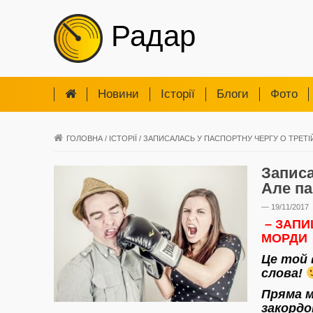
Радар
Новини
Iсторії
Блоги
Фото
ГОЛОВНА
/
ІСТОРІЇ
/
ЗАПИСАЛАСЬ У ПАСПОРТНУ ЧЕРГУ О ТРЕТІЙ
Записа
Але п
— 19/11/2017
– ЗАПИ
МОРДИ 
Це той 
слова!
Пряма м
закордо