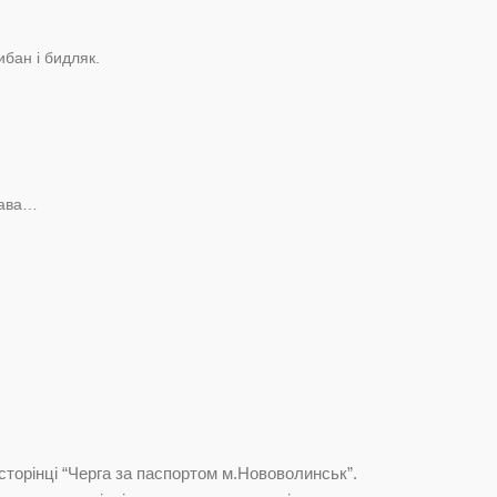
ибан і бидляк.
жава…
сторінці “Черга за паспортом м.Нововолинськ”.