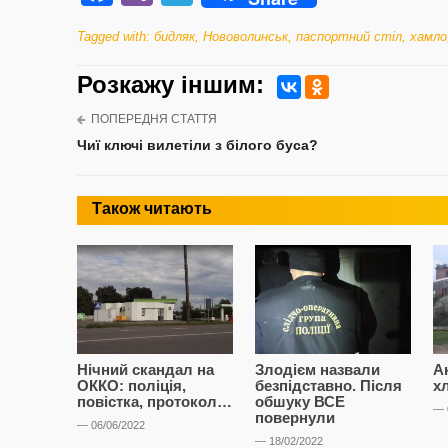
Tagged with:
бидляк
,
Нововолинськ
,
паспортний стіл
,
хамло
Розкажу iншим:
ПОПЕРЕДНЯ СТАТТЯ
Чиї ключі вилетіли з білого буса?
Також читають
Нічний скандал на
Злодієм назвали
А
ОККО: поліція,
безпідставно. Після
х
повістка, протокол…
обшуку ВСЕ
— 
повернули
— 06/06/2022
— 18/02/2022