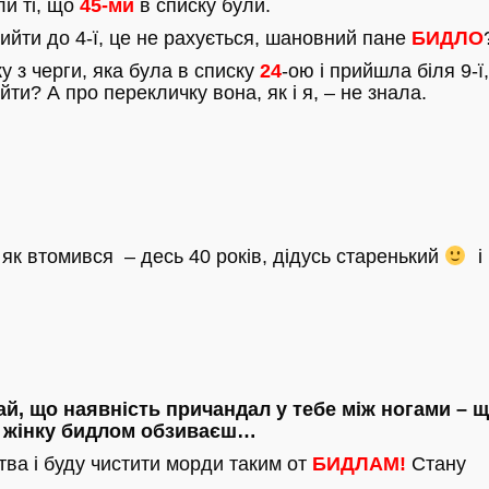
и ті, що
45-ми
в списку були.
рийти до 4-ї, це не рахується, шановний пане
БИДЛО
у з черги, яка була в списку
24
-ою і прийшла біля 9-ї
йти? А про перекличку вона, як і я, – не знала.
х як втомився – десь 40 років, дідусь старенький
і 
най, що наявність причандал у тебе між ногами – щ
и жінку бидлом обзиваєш…
тва і буду чистити морди таким от
БИДЛАМ!
Стану