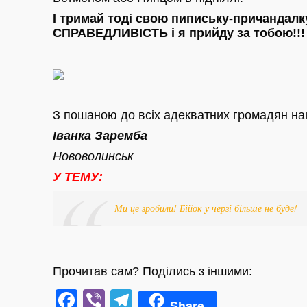
І тримай тоді свою пипиську-причандалк
СПРАВЕДЛИВІСТЬ і я прийду за тобою!!
З пошаною до всіх адекватних громадян на
Іванка Заремба
Нововолинськ
У ТЕМУ:
Ми це зробили! Бійок у черзі більше не буде!
Прочитав сам? Поділись з іншими:
Facebook
Viber
Telegram
Share