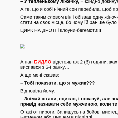
– У тепленькому ліжечку,
– єхидно докинул
А те, що я собі нічний сон перебила, щоб п
Саме таким словом він і обізвав одну жіночк
стати на своє місце, бо чому їй раніше було 
ЦИРК НА ДРОТІ і клоуни-бегемоти!!!
А пан
БИДЛО
відстояв аж 2 (!!) години, жа
виспався з 6-ї ранку…
А ще мені сказав:
– Тобі показати, що я мужик???
Відповіла йому:
– Знімай штани, сцикло, і показуй, але з
привід називати себе мужчиною, коли т
Отакі от пироги. Запишусь на бойові мистец
Бетменом або Пипцем в підпіллі.