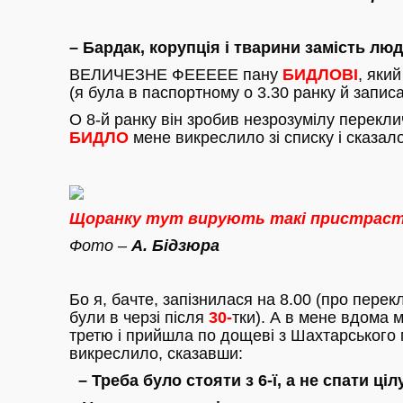
– Бардак, корупція і тварини замість лю
ВЕЛИЧЕЗНЕ ФЕЕЕЕЕ пану
БИДЛОВІ
, яки
(я була в паспортному о 3.30 ранку й запи
О 8-й ранку він зробив незрозумілу переклич
БИДЛО
мене викреслило зі списку і сказало 
Щоранку тут вирують такі пристрасті
Фото –
А. Бідзюра
Бо я, бачте, запізнилася на 8.00 (про перекли
були в черзі після
30-
тки). А в мене вдома м
третю і прийшла по дощеві з Шахтарського м
викреслило, сказавши:
– Треба було стояти з 6-ї, а не спати цілу