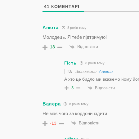
41
КОМЕНТАРІ
Анюта
8 років тому
Молодець. Я тебе підтримую!
Відповісти
18
Гість
8 років тому
Відповісти
Анюта
А хто це бидло ми вкажемо йому йог
Відповісти
3
Валера
8 років тому
Не має чого за кордони їздити
Відповісти
-13