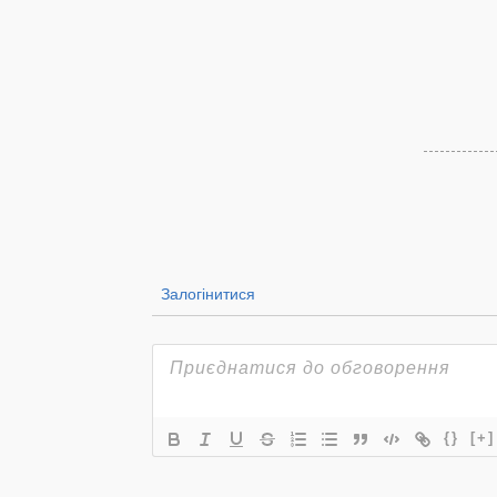
Залогінитися
{}
[+]