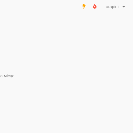
старіші
о місце