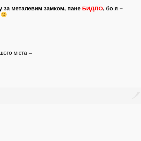
у за металевим замком, пане
БИДЛО
, бо я –
!
шого міста –