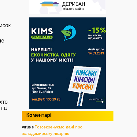
исок
це
 хто
 на
Коментарі
Розсекречуємо дані про
Virus
в
володимирську лікарню