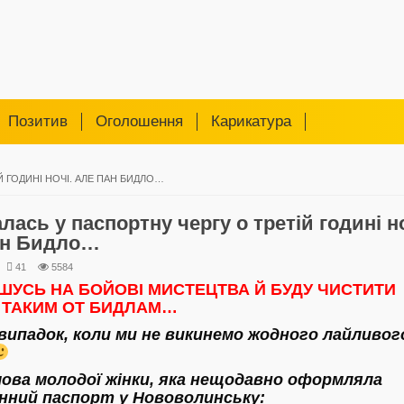
Позитив
Оголошення
Карикатура
 ГОДИНІ НОЧІ. АЛЕ ПАН БИДЛО…
лась у паспортну чергу о третій годині но
ан Бидло…
41
5584
ШУСЬ НА БОЙОВІ МИСТЕЦТВА Й БУДУ ЧИСТИТИ
ТАКИМ ОТ БИДЛАМ…
випадок, коли ми не викинемо жодного лайливог
ова молодої жінки, яка нещодавно оформляла
нний паспорт у Нововолинську: