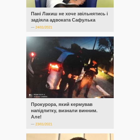
Пані Лакиш не хоче звільнятись і
задіяла адвоката Сафулька
—
24/01/2021
Прокурора, який кермував
напідпитку, визнали винним.
Але!
—
23/01/2021