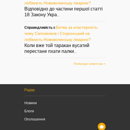
лобіюють Нововолинську лікарню?
Відповідно до частини першої статті
18 Закону Укра
...
Битва за кластерність:
Справедливість
в
чому Сапожніков і Сторонський не
лобіюють Нововолинську лікарню?
Коли вже той таракан вусатий
перестане пхати палки
...
Попередні коментарі »
Радар
Новини
Блоги
Оголошення