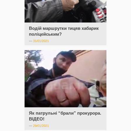
Водій маршрутки тицяв хабарик
поліцейським?
—
31/01/2021
Як патрульні “брали” прокурора.
ВІДЕО!
—
29/01/2021