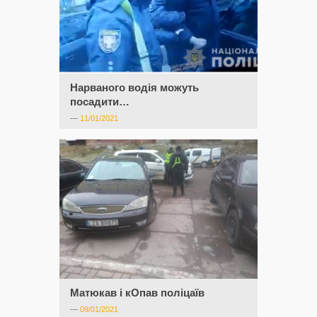
Нарваного водія можуть
посадити…
—
11/01/2021
Матюкав і кОпав поліцаїв
—
09/01/2021