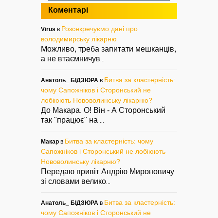
Коментарі
Розсекречуємо дані про
Virus
в
володимирську лікарню
Можливо, треба запитати мешканців,
а не втаємничув
...
Битва за кластерність:
Анатоль_ БІДЗЮРА
в
чому Сапожніков і Сторонський не
лобіюють Нововолинську лікарню?
До Макара. О! Він - А Сторонський
так "працює" на
...
Битва за кластерність: чому
Макар
в
Сапожніков і Сторонський не лобіюють
Нововолинську лікарню?
Передаю привіт Андрію Мироновичу
зі словами велико
...
Битва за кластерність:
Анатоль_ БІДЗЮРА
в
чому Сапожніков і Сторонський не