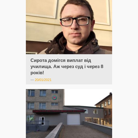
Сирота домігся виплат від
училища. Аж через суд і через 8
років!
—
20/01/2021