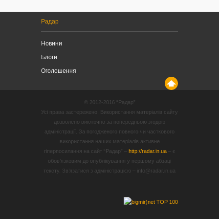
Радар
Новини
Блоги
Оголошення
© 2012-2016 “Радар”
Усі права застережено. Використання матеріалів сайту
дозволено виключно за попередньою згодою
адміністрації. За погодженого повного чи часткового
використання наших матеріалів активне
гіперпосилання на сайт “Радар” –
http://radar.in.ua
– є
обов’язковим до опублікування у першому абзаці
тексту. Зв’язатися з адміністрацією – info@radar.in.ua