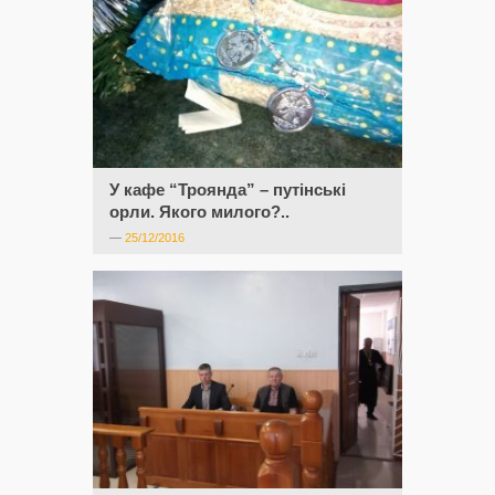
У кафе “Троянда” – путінські
орли. Якого милого?..
—
25/12/2016