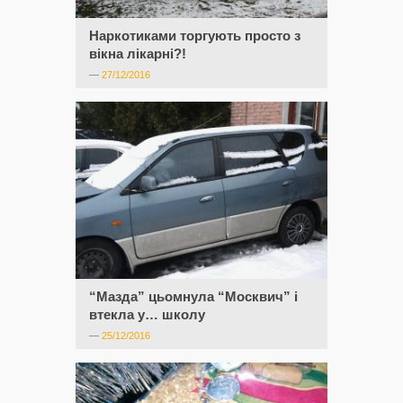
Наркотиками торгують просто з
вікна лікарні?!
—
27/12/2016
“Мазда” цьомнула “Москвич” і
втекла у… школу
—
25/12/2016