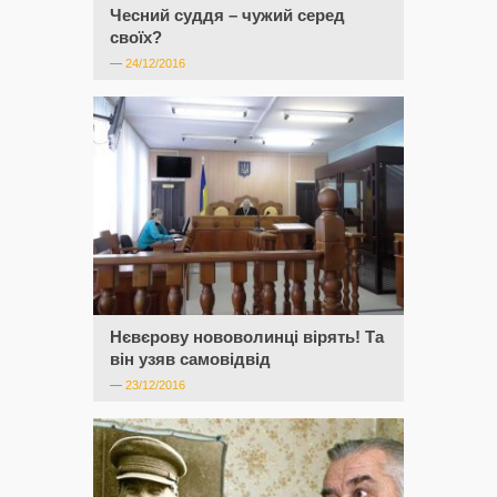
Чесний суддя – чужий серед
своїх?
—
24/12/2016
Нєвєрову нововолинці вірять! Та
він узяв самовідвід
—
23/12/2016