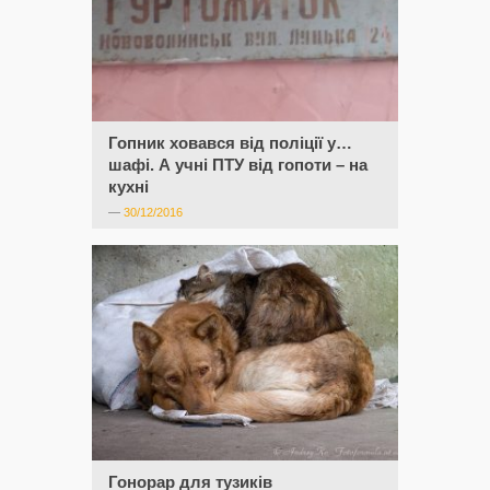
Гопник ховався від поліції у…
шафі. А учні ПТУ від гопоти – на
кухні
—
30/12/2016
Гонорар для тузиків