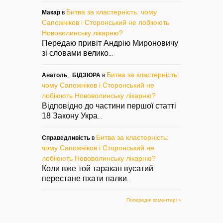
Битва за кластерність: чому
Макар
в
Сапожніков і Сторонський не лобіюють
Нововолинську лікарню?
Передаю привіт Андрію Мироновичу
зі словами велико
...
Битва за кластерність:
Анатоль_ БІДЗЮРА
в
чому Сапожніков і Сторонський не
лобіюють Нововолинську лікарню?
Відповідно до частини першої статті
18 Закону Укра
...
Битва за кластерність:
Справедливість
в
чому Сапожніков і Сторонський не
лобіюють Нововолинську лікарню?
Коли вже той таракан вусатий
перестане пхати палки
...
Попередні коментарі »