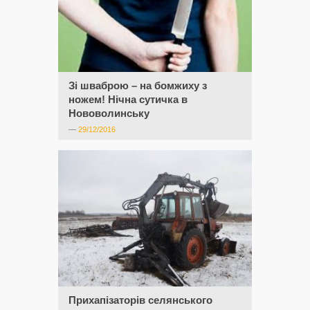
Зі шваброю – на бомжиху з
ножем! Нічна сутичка в
Нововолинську
—
29/12/2016
Прихапізаторів селянського