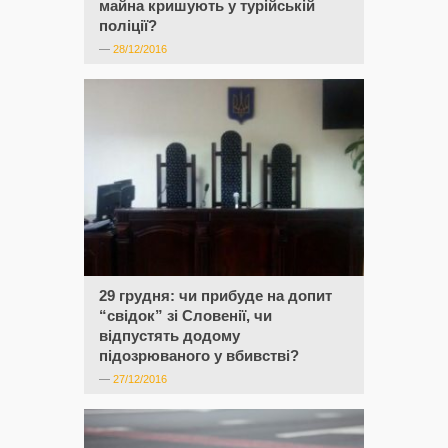
майна кришують у турійській
поліції?
—
28/12/2016
29 грудня: чи прибуде на допит
“свідок” зі Словенії, чи
відпустять додому
підозрюваного у вбивстві?
—
27/12/2016