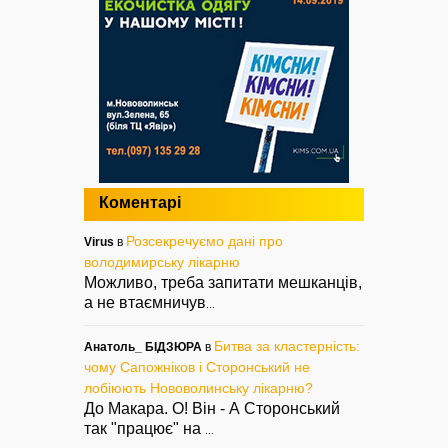
Коментарі
Розсекречуємо дані про
Virus
в
володимирську лікарню
Можливо, треба запитати мешканців,
а не втаємничув
...
Битва за кластерність:
Анатоль_ БІДЗЮРА
в
чому Сапожніков і Сторонський не
лобіюють Нововолинську лікарню?
До Макара. О! Він - А Сторонський
так "працює" на
...