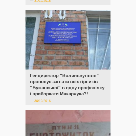
—
31/12/2016
Гендиректор “Волиньвугілля”
пропонує загнати всіх гірників
“Бужанської” в одну профспілку
і приборкати Макарчука?!
—
30/12/2016