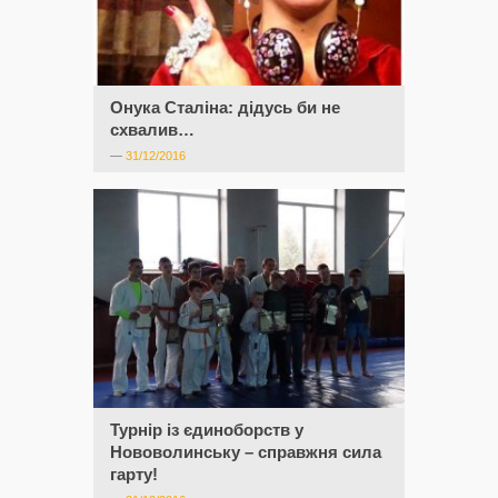
Онука Сталіна: дідусь би не
схвалив…
—
31/12/2016
Турнір із єдиноборств у
Нововолинську – справжня сила
гарту!