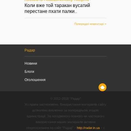
Коли вже той таракан вусатий
перестане пхати палки
...
Попередні коментарі »
Радар
Новини
Блоги
Оголошення
© 2012-2016 “Радар”
Усі права застережено. Використання матеріалів сайту
дозволено виключно за попередньою згодою
адміністрації. За погодженого повного чи часткового
використання наших матеріалів активне
гіперпосилання на сайт “Радар” –
http://radar.in.ua
– є