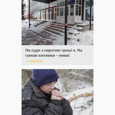
На суди з сиротою гроші є. На
гумові килимки – нема!
—
15/02/2021