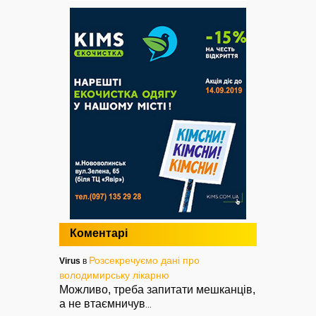
Коментарі
Розсекречуємо дані про
Virus
в
володимирську лікарню
Можливо, треба запитати мешканців,
а не втаємничув
...