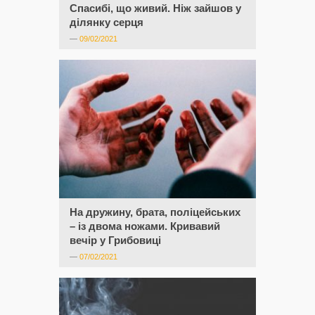
Спасибі, що живий. Ніж зайшов у
ділянку серця
—
09/02/2021
На дружину, брата, поліцейських
– із двома ножами. Кривавий
вечір у Грибовиці
—
07/02/2021