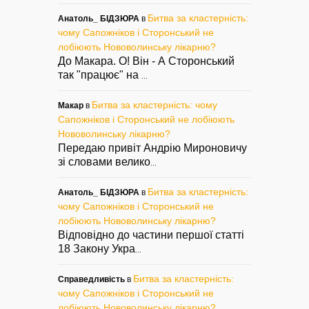
Битва за кластерність:
Анатоль_ БІДЗЮРА
в
чому Сапожніков і Сторонський не
лобіюють Нововолинську лікарню?
До Макара. О! Він - А Сторонський
так "працює" на
...
Битва за кластерність: чому
Макар
в
Сапожніков і Сторонський не лобіюють
Нововолинську лікарню?
Передаю привіт Андрію Мироновичу
зі словами велико
...
Битва за кластерність:
Анатоль_ БІДЗЮРА
в
чому Сапожніков і Сторонський не
лобіюють Нововолинську лікарню?
Відповідно до частини першої статті
18 Закону Укра
...
Битва за кластерність:
Справедливість
в
чому Сапожніков і Сторонський не
лобіюють Нововолинську лікарню?