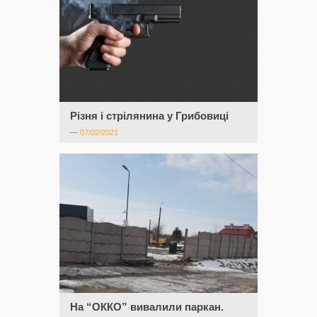
Різня і стрілянина у Грибовиці
—
07/02/2021
На “ОККО” вивалили паркан.