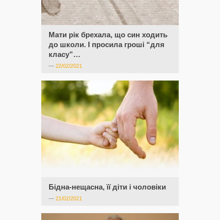
Мати рік брехала, що син ходить
до школи. І просила гроші “для
класу”…
—
22/02/2021
Бідна-нещасна, її діти і чоловіки
—
21/02/2021