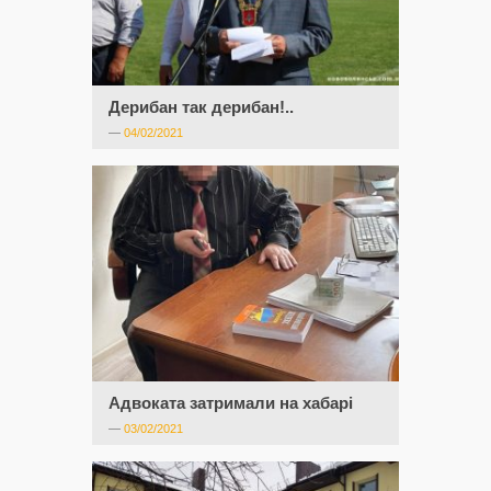
Дерибан так дерибан!..
—
04/02/2021
Адвоката затримали на хабарі
—
03/02/2021