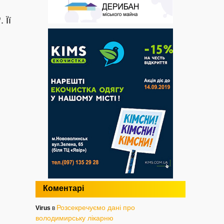
”
. Її
Коментарі
Розсекречуємо дані про
Virus
в
володимирську лікарню