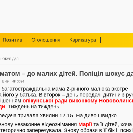
Позитив
Оголошення
Карикатура
 ШОКУЄ ДАЛІ…
оматом – до малих дітей. Поліція шокує 
49
3694
 багатостраждальна мама 2-річного малюка вкотре
 його у батька. Вівторок – день передачі дитини з рук
 рішенням
опікунської ради
виконкому Нововолинс
ди
. Тиждень на тиждень.
редача тривала хвилин 12-15. На диво швидко.
знову незаконне відеознімання
Марії
та її дітей, хоча
тегорично заперечувала. Знову образи в її бік і псих