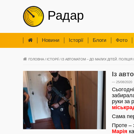
Радар
Новини
Iсторії
Блоги
Фото
ГОЛОВНА
/
ІСТОРІЇ
/
ІЗ АВТОМАТОМ – ДО МАЛИХ ДІТЕЙ. ПОЛІЦІЯ
Із авт
— 25/08/2020
Сьогодні
забирала
руки за
міськра
Сама пе
Проте – 
Марія
ка