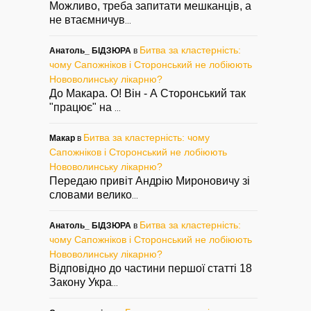
Можливо, треба запитати мешканців, а
не втаємничув
...
Битва за кластерність:
Анатоль_ БІДЗЮРА
в
чому Сапожніков і Сторонський не лобіюють
Нововолинську лікарню?
До Макара. О! Він - А Сторонський так
"працює" на
...
Битва за кластерність: чому
Макар
в
Сапожніков і Сторонський не лобіюють
Нововолинську лікарню?
Передаю привіт Андрію Мироновичу зі
словами велико
...
Битва за кластерність:
Анатоль_ БІДЗЮРА
в
чому Сапожніков і Сторонський не лобіюють
Нововолинську лікарню?
Відповідно до частини першої статті 18
Закону Укра
...