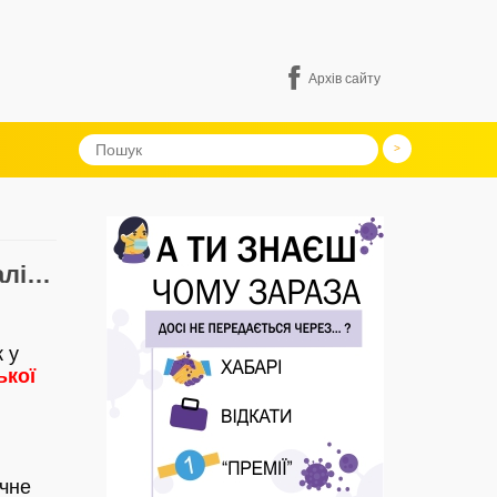
Архів сайту
далі…
 у
ької
ічне