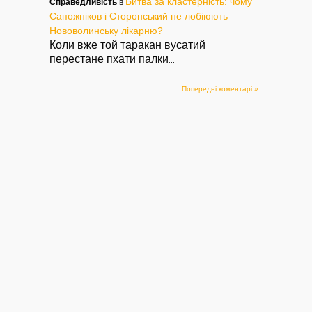
Битва за кластерність: чому
Справедливість
в
Сапожніков і Сторонський не лобіюють
Нововолинську лікарню?
Коли вже той таракан вусатий
перестане пхати палки
...
Попередні коментарі »