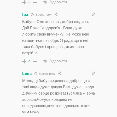
Відповісти
0
Іра
6 років тому
Бабуся Оля хороша , добра людина.
Дай Боже їй здоров’я . Вона дуже
любить свою внучечку і не може нею
натішитись як поїде. Я рада що в неї
така бабуся і хрещена , яким вона
потрібна
Відповісти
4
Lena
6 років тому
Молодці бабуся,хрещена,добре що є
такі люди,дуже дякую Вам ,дуже шкода
дівчинку серце розривається,яка ж вона
хороша,Чомусь хрещена не
передзвонює,хочеться допомогти хоч
чим можу