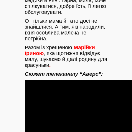
медики й няні. Гарна, мила, хоче
спілкуватися, добре їсть, її легко
обслуговувати.
От тільки мама й тато досі не
знайшлися. А тим, які народили,
їхня особлива малеча не
потрібна.
Разом із хрещеною
Марійки
–
Іриною
, яка щотижня відвідує
малу, шукаємо й далі родину для
красуньки
.
Сюжет телеканалу “Аверс”: