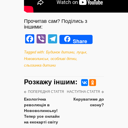
Прочитав сам? Поділись з
іншими:
Facebook
Viber
Telegram
Share
Tagged with:
Будинок дитини
,
луцьк
,
Нововолинськ
,
особливі дітки
,
сльозинка дитини
Розкажу iншим:
ПОПЕРЕДНЯ СТАТТЯ
НАСТУПНА СТАТТЯ
Екологічна
Керуватиме до
революція в
скону?
Нововолинську!
Тепер усе онлайн
на екокарті світу