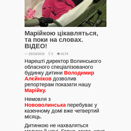
Марійкою цікавляться,
та поки на словах.
ВІДЕО!
— 25/10/2019
3
6174
Нарешті директор Волинського
обласного спеціалізованого
будинку дитини
Володимир
Алєйніков
дозволив
репортерам показати нашу
Марійку.
Немовля з
Нововолинська
перебуває у
казенному домі вже четвертий
місяць.
Дитинкою не нахваляться