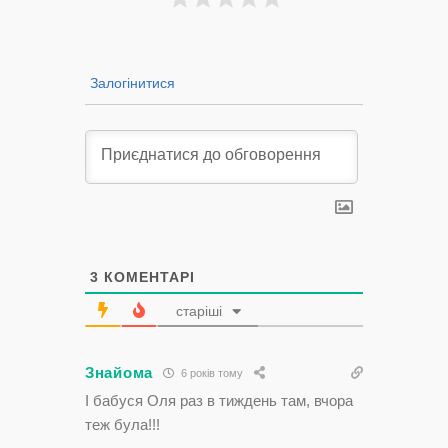
Залогінитися
3
КОМЕНТАРІ
старіші
Знайома
6 років тому
І бабуся Оля раз в тиждень там, вчора
теж була!!!