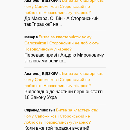
Битва за кластерність:
Анатоль_ БІДЗЮРА
в
чому Сапожніков і Сторонський не
лобіюють Нововолинську лікарню?
До Макара. О! Він - А Сторонський
так "працює" на
...
Битва за кластерність: чому
Макар
в
Сапожніков і Сторонський не лобіюють
Нововолинську лікарню?
Передаю привіт Андрію Мироновичу
зі словами велико
...
Битва за кластерність:
Анатоль_ БІДЗЮРА
в
чому Сапожніков і Сторонський не
лобіюють Нововолинську лікарню?
Відповідно до частини першої статті
18 Закону Укра
...
Битва за кластерність:
Справедливість
в
чому Сапожніков і Сторонський не
лобіюють Нововолинську лікарню?
Коли вже той таракан вусатий