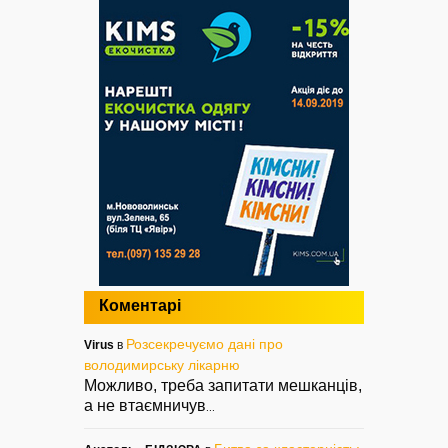
Коментарі
Розсекречуємо дані про
Virus
в
володимирську лікарню
Можливо, треба запитати мешканців,
а не втаємничув
...