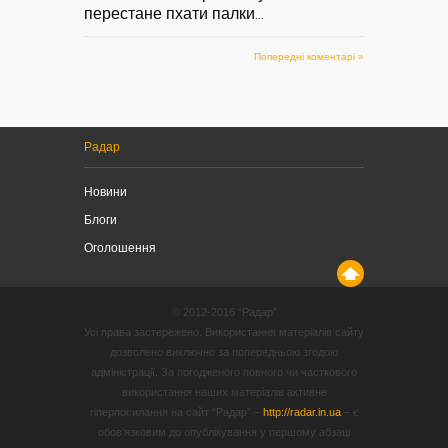
перестане пхати палки
...
Попередні коментарі »
Радар
Новини
Блоги
Оголошення
© 2012-2016 “Радар”
Усі права застережено. Використання матеріалів сайту
дозволено виключно за попередньою згодою
адміністрації. За погодженого повного чи часткового
використання наших матеріалів активне
гіперпосилання на сайт “Радар” –
http://radar.in.ua
– є
обов’язковим до опублікування у першому абзаці