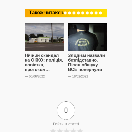
Також читають
Нічний скандал
Злодієм назвали
Анонімни
на ОККО: поліція,
безпідставно.
із хлібоз
повістка,
Після обшуку
— 04/02/2022
протокол…
ВСЕ повернули
— 06/06/2022
— 18/02/2022
0
Рейтинг статті