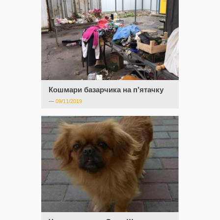
Кошмари базарчика на п’ятачку
—
09/11/2019