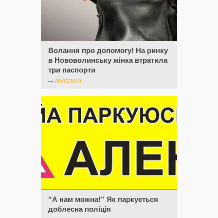
Волання про допомогу! На ринку
в Нововолинську жінка втратила
три паспорти
—
08/05/2018
“А нам можна!” Як паркується
доблесна поліція