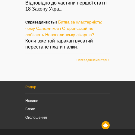
Відповідно до частини першої статті
18 Закону Укра
...
Битва за кластерність:
Справедливість
в
чому Сапожніков і Сторонський не
лобіюють Нововолинську лікарню?
Коли вже той таракан вусатий
перестане пхати палки
...
Попередні коментарі »
Радар
Новини
Блоги
Оголошення