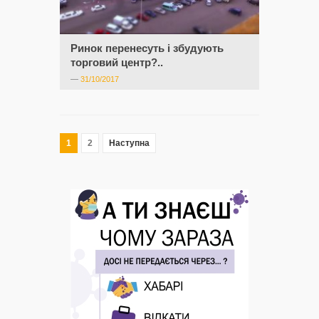
Ринок перенесуть і збудують
торговий центр?..
—
31/10/2017
1
2
Наступна