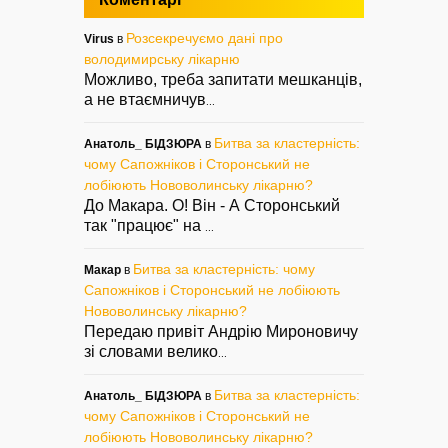
Розсекречуємо дані про
Virus
в
володимирську лікарню
Можливо, треба запитати мешканців,
а не втаємничув
...
Битва за кластерність:
Анатоль_ БІДЗЮРА
в
чому Сапожніков і Сторонський не
лобіюють Нововолинську лікарню?
До Макара. О! Він - А Сторонський
так "працює" на
...
Битва за кластерність: чому
Макар
в
Сапожніков і Сторонський не лобіюють
Нововолинську лікарню?
Передаю привіт Андрію Мироновичу
зі словами велико
...
Битва за кластерність:
Анатоль_ БІДЗЮРА
в
чому Сапожніков і Сторонський не
лобіюють Нововолинську лікарню?