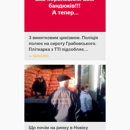
З винятковим цинізмом. Поліція
полює на сироту Грабовського.
Пліткарка з ТТІ підсобляє…
—
06/02/2019
Що почім на ринку в Новіку