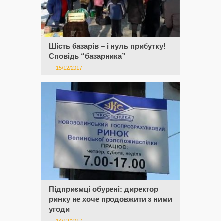
Шість базарів – і нуль прибутку!
Сповідь “базарника”
—
15/12/2017
Підприємці обурені: директор
ринку не хоче продовжити з ними
угоди
—
14/12/2017