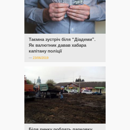
Таємна зустріч біля “Діадеми”.
Як валютник давав хабара
капітану поліції
—
23/06/2019
Біля ринку роблять парковку