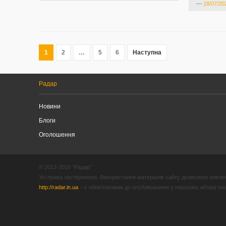
—
18/07/20
1
2
…
5
6
Наступна
Радар
Новини
Блоги
Оголошення
© 2012-2016 “Радар”
Усі права застережено. Використання матеріалів сайту дозволено виключ
http://radar.in.ua
– є обов’язковим до опублікування у першому абзаці текст