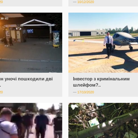
20
—
10/12/2020
н уночі пошкодили дві
Інвестор з кримінальним
.
шлейфом?..
20
—
17/10/2020