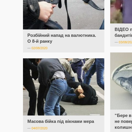
ВІДЕО п
Розбійний напад на валютника.
бандиті
О 8-й ранку
—
03/08/20
—
02/08/2020
“Бере в
Масова бійка під вікнами мера
не пове
колишні
—
04/07/2020