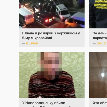
Шпана й розбірки з боржником у
За день
5-му мікрорайоні
наркото
—
26/12/2020
—
23/12/20
У Нововолинську вбили
Хто обс