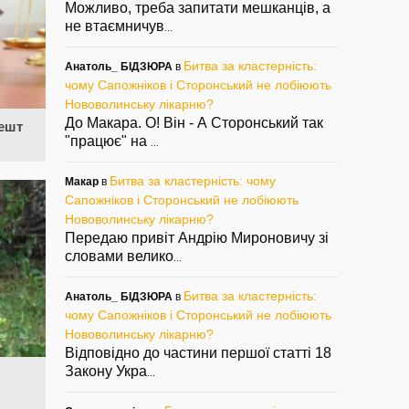
Можливо, треба запитати мешканців, а
не втаємничув
...
Битва за кластерність:
Анатоль_ БІДЗЮРА
в
чому Сапожніков і Сторонський не лобіюють
Нововолинську лікарню?
До Макара. О! Він - А Сторонський так
ешт
"працює" на
...
Битва за кластерність: чому
Макар
в
Сапожніков і Сторонський не лобіюють
Нововолинську лікарню?
Передаю привіт Андрію Мироновичу зі
словами велико
...
Битва за кластерність:
Анатоль_ БІДЗЮРА
в
чому Сапожніков і Сторонський не лобіюють
Нововолинську лікарню?
Відповідно до частини першої статті 18
Закону Укра
...