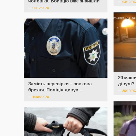
чоловіка. Вбивцю вже знайшли
—
03/12/20
—
06/12/2020
20 маши
Замість перевірки – совкова
дівулі?.
брехня. Поліція дивує…
—
30/10/20
—
10/08/2020