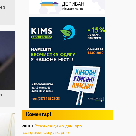
и з
?
Коментарі
Розсекречуємо дані про
Virus
в
володимирську лікарню