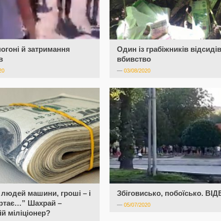
огоні й затримання
Один із грабіжників відсидів
в
вбивство
20
—
03/08/2020
 людей машини, гроші – і
Збіговисько, побоїсько. ВІ
ртає…” Шахрай –
—
05/07/2020
й міліціонер?