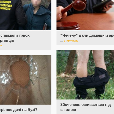
 спіймали трьох
“Чечену” дали домашній ар
рговців
—
21/12/2020
20
Збоченець ошивається під
трілює дачі на Бузі?
школою