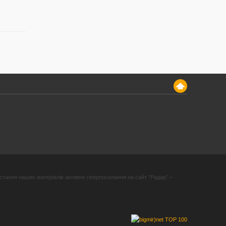
стання наших матеріалів активне гіперпосилання на сайт “Радар” –