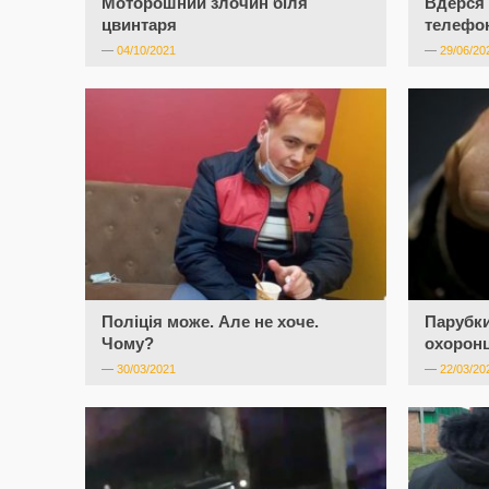
Моторошний злочин біля
Вдерся 
цвинтаря
телефо
—
04/10/2021
—
29/06/20
Поліція може. Але не хоче.
Парубк
Чому?
охорон
—
30/03/2021
—
22/03/20