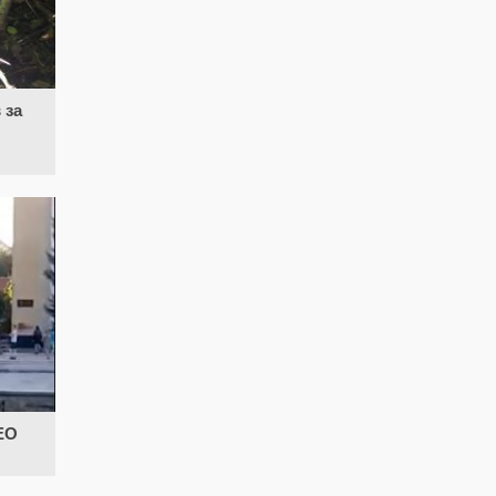
 за
ДЕО