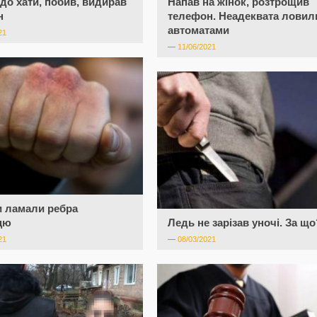
до хати, побив, видирав
Напав на жінок, розтрощив
н
телефон. Неадеквата ловил
автоматами
21
—
11/06/2021
и ламали ребра
цю
Ледь не зарізав уночі. За що
21
—
08/03/2021