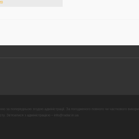
20
но за попередньою згодою адміністрації. За погодженого повного чи часткового викори
у. Зв’язатися з адміністрацією – info@radar.in.ua