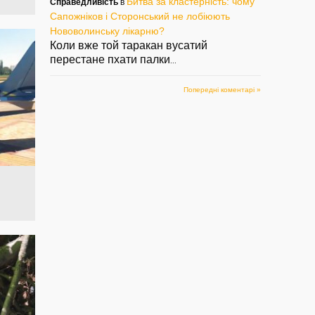
Битва за кластерність: чому
Справедливість
в
Сапожніков і Сторонський не лобіюють
Нововолинську лікарню?
Коли вже той таракан вусатий
перестане пхати палки
...
Попередні коментарі »